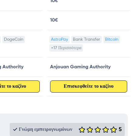
10€
10€
DogeCoin
AstroPay
Bank Transfer
Bitcoin
+17 Περισσότερα
 Authority
Anjouan Gaming Authority
τε το καζίνο
Επισκεφθείτε το καζίνο
5
Γνώμη εμπειρογνωμόνων