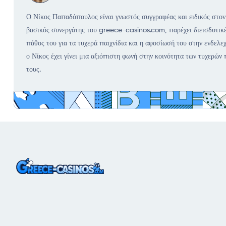
Ο Νίκος Παπαδόπουλος είναι γνωστός συγγραφέας και ειδικός στον 
βασικός συνεργάτης του greece-casinos.com, παρέχει διεισδυτικές
πάθος του για τα τυχερά παιχνίδια και η αφοσίωσή του στην ενδελε
ο Νίκος έχει γίνει μια αξιόπιστη φωνή στην κοινότητα των τυχερών
τους.