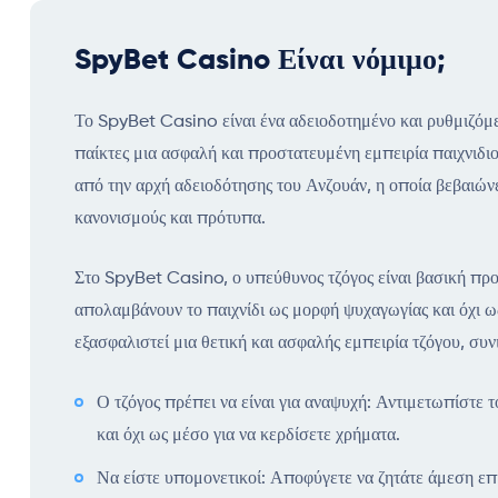
SpyBet Casino Είναι νόμιμο;
Το SpyBet Casino είναι ένα αδειοδοτημένο και ρυθμιζόμε
παίκτες μια ασφαλή και προστατευμένη εμπειρία παιχνιδιού
από την αρχή αδειοδότησης του Ανζουάν, η οποία βεβαιώνε
κανονισμούς και πρότυπα.
Στο SpyBet Casino, ο υπεύθυνος τζόγος είναι βασική προτ
απολαμβάνουν το παιχνίδι ως μορφή ψυχαγωγίας και όχι ως
εξασφαλιστεί μια θετική και ασφαλής εμπειρία τζόγου, συν
Ο τζόγος πρέπει να είναι για αναψυχή: Αντιμετωπίστε 
και όχι ως μέσο για να κερδίσετε χρήματα.
Να είστε υπομονετικοί: Αποφύγετε να ζητάτε άμεση επ