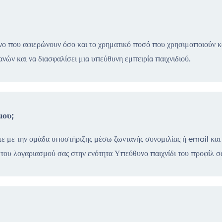
όνο που αφιερώνουν όσο και το χρηματικό ποσό που χρησιμοποιούν κ
ών και να διασφαλίσει μια υπεύθυνη εμπειρία παιχνιδιού.
μου;
τε με την ομάδα υποστήριξης μέσω ζωντανής συνομιλίας ή email και
του λογαριασμού σας στην ενότητα Υπεύθυνο παιχνίδι του προφίλ σ