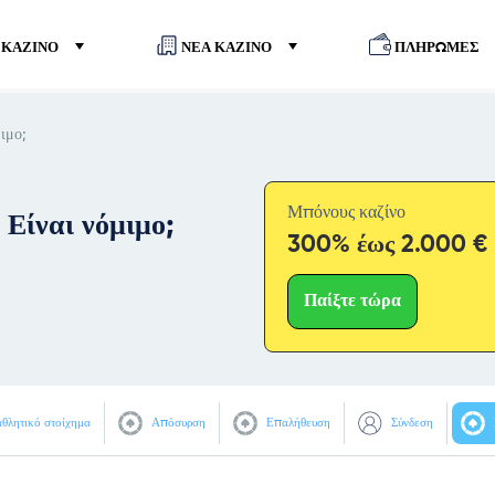
 ΚΑΖΊΝΟ
ΝΈΑ ΚΑΖΊΝΟ
ΠΛΗΡΩΜΈΣ
ιμο;
Μπόνους καζίνο
Είναι νόμιμο;
300% έως 2.000 € 
Παίξτε τώρα
θλητικό στοίχημα
Απόσυρση
Επαλήθευση
Σύνδεση