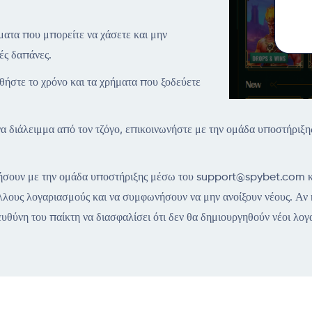
ματα που μπορείτε να χάσετε και μην
ές δαπάνες.
ήστε το χρόνο και τα χρήματα που ξοδεύετε
.
να διάλειμμα από τον τζόγο, επικοινωνήστε με την ομάδα υποστήριξης
νήσουν με την ομάδα υποστήριξης μέσω του
support@spybet.com
κ
άλλους λογαριασμούς και να συμφωνήσουν να μην ανοίξουν νέους. Αν 
θύνη του παίκτη να διασφαλίσει ότι δεν θα δημιουργηθούν νέοι λογ