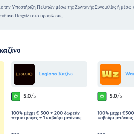
 με την Υποστήριξη Πελατών μέσω της Ζωντανής Συνομιλίας ή μέσω 
εύθυνο Παιχνίδι στο προφίλ σας.
καζίνο
Legiano Καζίνο
Waz
5.0/
5.0/
5
5
100% μέχρι € 500 + 200 δωρεάν
100% μέχρι €500 
περιστροφές + 1 καβούρι μπόνους
καβούρι μπόνους