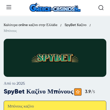
Καλύτερα online καζίνο στην Ελλάδα
SpyBet Καζίνο
Μπόνους
Από το 2025
SpyBet Καζίνο Μπόνους
3.9/
5
Μπόνους καζίνο