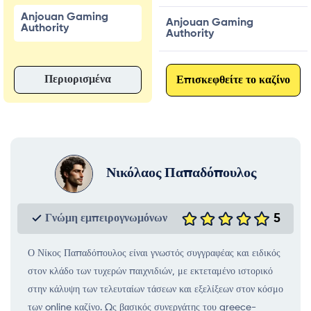
Anjouan Gaming
Anjouan Gaming
Authority
Authority
Περιορισμένα
Επισκεφθείτε το καζίνο
Νικόλαος Παπαδόπουλος
5
Γνώμη εμπειρογνωμόνων
Ο Νίκος Παπαδόπουλος είναι γνωστός συγγραφέας και ειδικός
στον κλάδο των τυχερών παιχνιδιών, με εκτεταμένο ιστορικό
στην κάλυψη των τελευταίων τάσεων και εξελίξεων στον κόσμο
των online καζίνο. Ως βασικός συνεργάτης του greece-