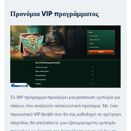
Προνόμια VIP προγράμματος
Το VIP πρόγραμμα προσφέρει μια premium εμπειρία για
παίκτες που αναζητούν αποκλειστικά προνόμια. Με έναν
προσωπικό VIP βοηθό που θα σας καθοδηγεί σε αμέτρητα
παιχνίδια, θα απολαύσετε μια εξατομικευμένη εμπειρία