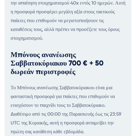
την απαίτηση στοιχηματισμού 40x εντός 10 ημερών. Αυτή
η προσφορά προσφέρει μεγάλη αξία στους τακτικούς
παίκτες που επιθυμούν να μεγιστοποιήσουν τις
καταθέσεις τους, αλλά πρέπει να προσέξετε τους όρους
στοιχηματισμού.
Μπόνους ανανέωσης
Σαββατοκύριακου 700 € + 50
δωρεάν περιστροφές
Το Μπόνους ανανέωσης Σαββατοκύριακου είναι μια
φανταστική προσφορά για παίκτες που επιθυμούν να
ενισχύσουν το παιχνίδι τους το Σαββατοκύριακο.
Διαθέσιμο από τις 00:00 της Παρασκευής έως τις 23:59
UTC της Κυριακής, αυτή η προσφορά ανταμείβει την
πρώτη σας κατάθεση κάθε εβδομάδα.