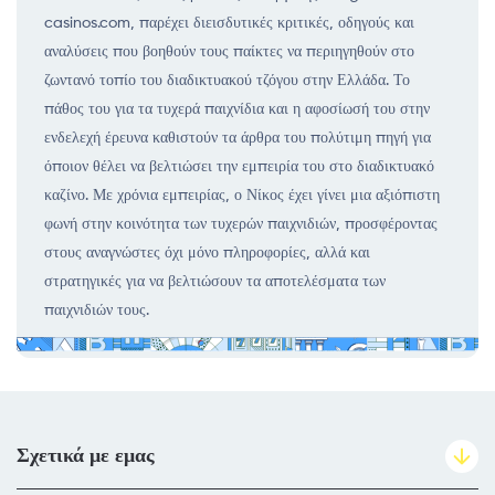
casinos.com, παρέχει διεισδυτικές κριτικές, οδηγούς και
αναλύσεις που βοηθούν τους παίκτες να περιηγηθούν στο
ζωντανό τοπίο του διαδικτυακού τζόγου στην Ελλάδα. Το
πάθος του για τα τυχερά παιχνίδια και η αφοσίωσή του στην
ενδελεχή έρευνα καθιστούν τα άρθρα του πολύτιμη πηγή για
όποιον θέλει να βελτιώσει την εμπειρία του στο διαδικτυακό
καζίνο. Με χρόνια εμπειρίας, ο Νίκος έχει γίνει μια αξιόπιστη
φωνή στην κοινότητα των τυχερών παιχνιδιών, προσφέροντας
στους αναγνώστες όχι μόνο πληροφορίες, αλλά και
στρατηγικές για να βελτιώσουν τα αποτελέσματα των
παιχνιδιών τους.
Σχετικά με εμας