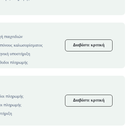
γή παιχνιδιών
Διαβάστε κριτική
μπόνους καλωσορίσματος
ηνική υποστήριξη
θοδοι πληρωμής
δοι πληρωμής
Διαβάστε κριτική
οι πληρωμής
τήριξη