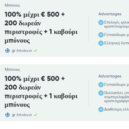
Μπόνους
100% μέχρι € 500 +
Advantages
200 δωρεάν
Επιλογές φιλι
κρυπτονομίσμ
περιστροφές + 1 καβούρι
Γενναιόδωρο 
μπόνους
Ελληνική διεπ
gr Αποδεκτό
Μπόνους
Advantages
100% μέχρι € 500 +
Γενναιόδωρο 
200 δωρεάν
Πολλαπλές επ
περιστροφές + 1 καβούρι
συμπεριλαμβα
κρυπτογράφησ
μπόνους
Διαθέσιμη ελλ
gr Αποδεκτό