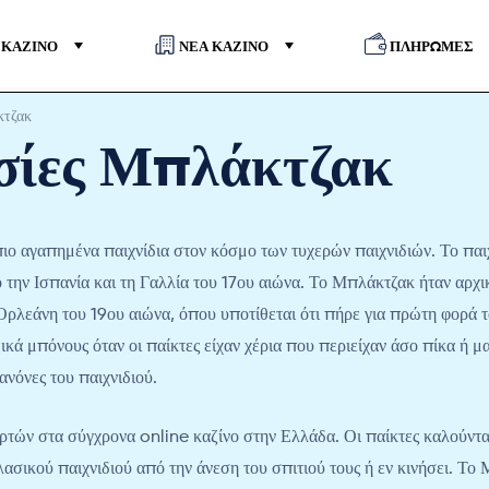
 ΚΑΖΊΝΟ
ΝΈΑ ΚΑΖΊΝΟ
ΠΛΗΡΩΜΈΣ
κτζακ
σίες Μπλάκτζακ
πιο αγαπημένα παιχνίδια στον κόσμο των τυχερών παιχνιδιών. Το παιχ
ό την Ισπανία και τη Γαλλία του 17ου αιώνα. Το Μπλάκτζακ ήταν αρχ
 Ορλεάνη του 19ου αιώνα, όπου υποτίθεται ότι πήρε για πρώτη φορά 
κά μπόνους όταν οι παίκτες είχαν χέρια που περιείχαν άσο πίκα ή μ
ανόνες του παιχνιδιού.
αρτών στα σύγχρονα online καζίνο στην Ελλάδα. Οι παίκτες καλούντα
σικού παιχνιδιού από την άνεση του σπιτιού τους ή εν κινήσει. Το