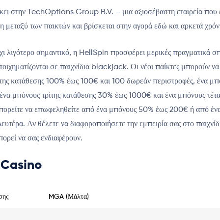
ήκει στην TechOptions Group B.V. – μια αξιοσέβαστη εταιρεία πο
η μεταξύ των παικτών και βρίσκεται στην αγορά εδώ και αρκετά χρόν
χι λιγότερο σημαντικό, η HellSpin προσφέρει μερικές πραγματικά σ
οιχηματίζονται σε παιχνίδια blackjack. Οι νέοι παίκτες μπορούν να
ης κατάθεσης 100% έως 100€ και 100 δωρεάν περιστροφές, ένα μπ
 ένα μπόνους τρίτης κατάθεσης 30% έως 1000€ και ένα μπόνους τέτ
μπορείτε να επωφεληθείτε από ένα μπόνους 50% έως 200€ ή από ένα
ευτέρα. Αν θέλετε να διαφοροποιήσετε την εμπειρία σας στο παιχνίδι
ορεί να σας ενδιαφέρουν.
 Casino
σης
MGA (Μάλτα)