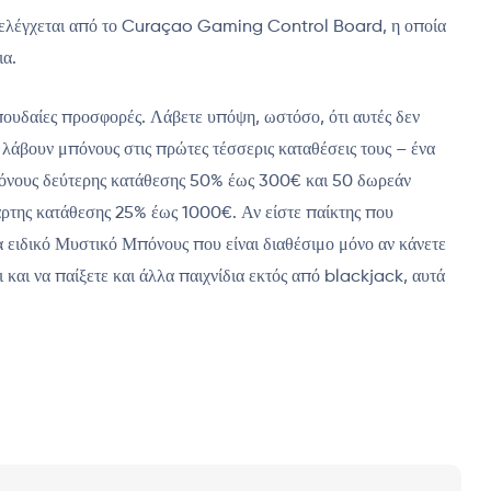
υ ελέγχεται από το Curaçao Gaming Control Board, η οποία
ια.
πουδαίες προσφορές. Λάβετε υπόψη, ωστόσο, ότι αυτές δεν
 λάβουν μπόνους στις πρώτες τέσσερις καταθέσεις τους – ένα
όνους δεύτερης κατάθεσης 50% έως 300€ και 50 δωρεάν
αρτης κατάθεσης 25% έως 1000€. Αν είστε παίκτης που
 ειδικό Μυστικό Μπόνους που είναι διαθέσιμο μόνο αν κάνετε
 και να παίξετε και άλλα παιχνίδια εκτός από blackjack, αυτά