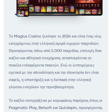
Το Magius Casino ξεκίνησε το 2024 και είναι ένας νέος
εισερχόμενος στην ελληνική αγορά τυχερών παιχνιδιών.
Προσφέροντας πάνω από 5.000 παιχνίδια, επιλογές live
καζίνο και αθλητικά στοιχήματα, ανταποκρίνεται σε
ποικίλα ενδιαφέροντα παικτών. Ενώ οι λεπτομέρειες
σχετικά με την αδειοδότηση και την ιδιοκτησία δεν είναι
σαφείς, η υποστήριξη και η διεπαφή στην ελληνική
γλώσσα ενισχύουν την προσβασιμότητα.
Το καζίνο συνεργάζεται με κορυφαίους παρόχους όπως οι
Pragmatic Play, Betsoft και Quickspin, προσφέροντας