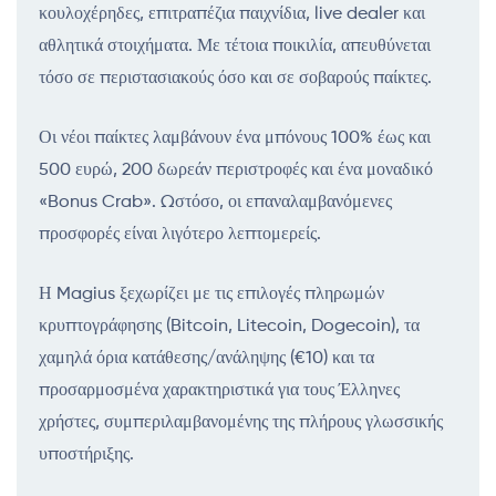
κουλοχέρηδες, επιτραπέζια παιχνίδια, live dealer και
αθλητικά στοιχήματα. Με τέτοια ποικιλία, απευθύνεται
τόσο σε περιστασιακούς όσο και σε σοβαρούς παίκτες.
Οι νέοι παίκτες λαμβάνουν ένα μπόνους 100% έως και
500 ευρώ, 200 δωρεάν περιστροφές και ένα μοναδικό
«Bonus Crab». Ωστόσο, οι επαναλαμβανόμενες
προσφορές είναι λιγότερο λεπτομερείς.
Η Magius ξεχωρίζει με τις επιλογές πληρωμών
κρυπτογράφησης (Bitcoin, Litecoin, Dogecoin), τα
χαμηλά όρια κατάθεσης/ανάληψης (€10) και τα
προσαρμοσμένα χαρακτηριστικά για τους Έλληνες
χρήστες, συμπεριλαμβανομένης της πλήρους γλωσσικής
υποστήριξης.