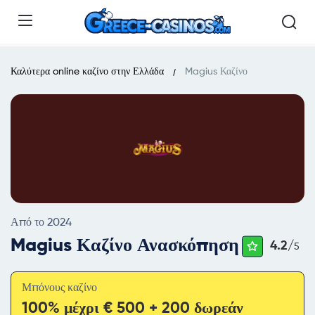
Καλύτερα online καζίνο στην Ελλάδα
Magius Καζίνο
Από το 2024
Magius Καζίνο Ανασκόπηση
4.2/
5
Μπόνους καζίνο
100% μέχρι € 500 + 200 δωρεάν