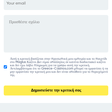
Αυτή η κριτική βασίζεται στην προσωπική μου εμπειρία και το παιχνίδι
στο Magius Καζίνο Δεν είμαι υπάλληλος σε κανένα διαδικτυακό καζίνο
και δεν έχω λάβει πληρωμές για να γράψω αυτή την κριτική.
Αντιλαμβάνομαι ότι το Greece-Casinos.com μπορεί να εμφανίσει ή να
μην εμφανίσει την κριτική μου και δεν είναι υπεύθυνο για το περιεχόμενό
της.