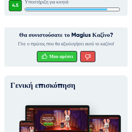
Υποστήριξη για κινητά
4.5
Θα συνιστούσατε το Magius Καζίνο?
Γίνε ο πρώτος που θα αξιολογήσει αυτό το καζίνο!
Μου αρέσει
Γενική επισκόπηση