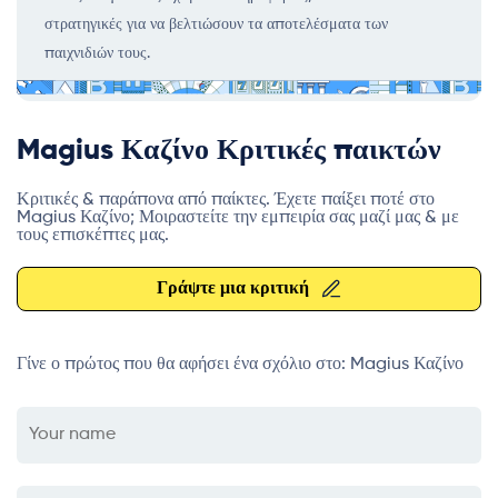
στρατηγικές για να βελτιώσουν τα αποτελέσματα των
παιχνιδιών τους.
Magius Καζίνο Κριτικές παικτών
Κριτικές & παράπονα από παίκτες. Έχετε παίξει ποτέ στο
Magius Καζίνο; Μοιραστείτε την εμπειρία σας μαζί μας & με
τους επισκέπτες μας.
Γράψτε μια κριτική
Γίνε ο πρώτος που θα αφήσει ένα σχόλιο στο: Magius Καζίνο