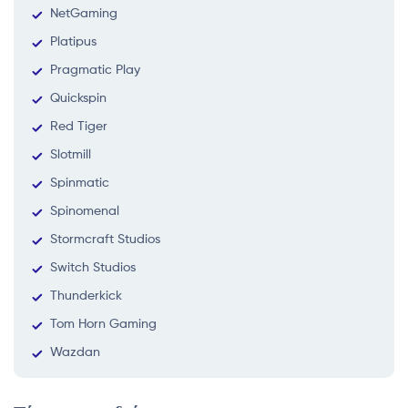
NetGaming
Platipus
Pragmatic Play
Quickspin
Red Tiger
Slotmill
Spinmatic
Spinomenal
Stormcraft Studios
Switch Studios
Thunderkick
Tom Horn Gaming
Wazdan