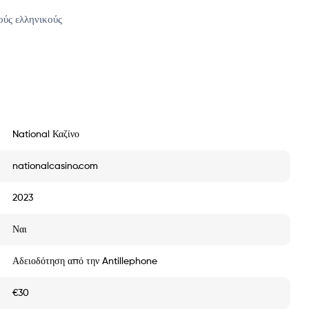
ούς ελληνικούς
National Καζίνο
nationalcasino.com
2023
Ναι
Αδειοδότηση από την Antillephone
€30