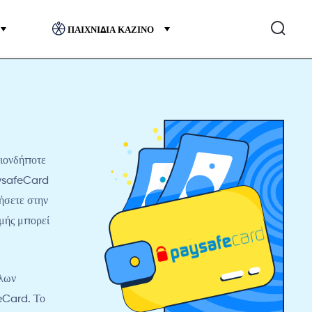
ΠΑΙΧΝΊΔΙΑ ΚΑΖΊΝΟ
οιονδήποτε
PaysafeCard
ήσετε στην
ωμής μπορεί
λλων
feCard. Το