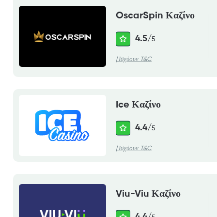
OscarSpin Καζίνο
4.5/
5
|
Ισχύουν T&C
Ice Καζίνο
4.4/
5
|
Ισχύουν T&C
Viu-Viu Καζίνο
4.4/