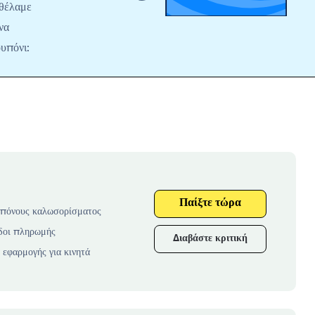
 θέλαμε
να
υπόνι:
Παίξτε τώρα
μπόνους καλωσορίσματος
δοι πληρωμής
Διαβάστε κριτική
 εφαρμογής για κινητά