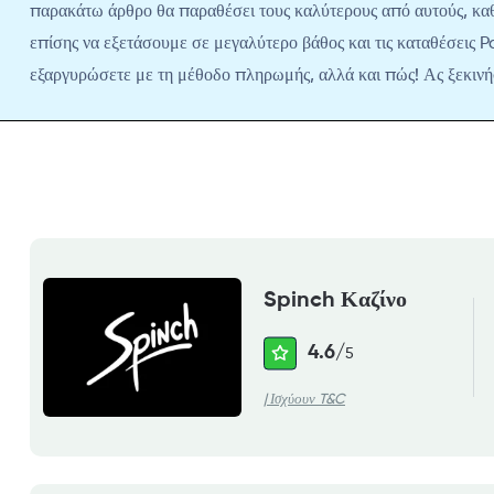
παρακάτω άρθρο θα παραθέσει τους καλύτερους από αυτούς, καθώς
επίσης να εξετάσουμε σε μεγαλύτερο βάθος και τις καταθέσεις 
εξαργυρώσετε με τη μέθοδο πληρωμής, αλλά και πώς! Ας ξεκινήσ
Spinch Καζίνο
4.6/
5
|
Ισχύουν T&C