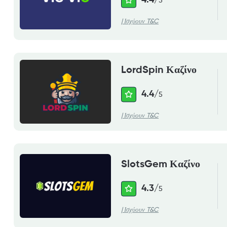
5
|
Ισχύουν T&C
LordSpin Καζίνο
4.4/
5
|
Ισχύουν T&C
SlotsGem Καζίνο
4.3/
5
|
Ισχύουν T&C