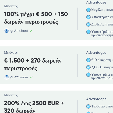
Advantages
Μπόνους
Μεγάλο μπόνο
100% μέχρι € 500 + 150
Υποστήριξη ε
δωρεάν περιστροφές
Διαθέσιμη εφα
gr Αποδεκτό
Υποστήριξη 
κρυπτογράφησ
Advantages
Μπόνους
€ 1.500 + 270 δωρεάν
€10 ελάχιστη 
περιστροφές
3,000+ παιχνί
Υποστηρίζει 
gr Αποδεκτό
κρυπτονόμισμ
Μπόνους
Advantages
200% έως 2500 EUR +
Τεράστιο μπό
320 δωρεάν