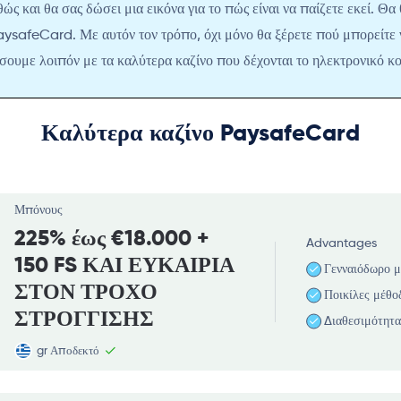
 και θα σας δώσει μια εικόνα για το πώς είναι να παίζετε εκεί. Θα
PaysafeCard. Με αυτόν τον τρόπο, όχι μόνο θα ξέρετε πού μπορείτε 
ουμε λοιπόν με τα καλύτερα καζίνο που δέχονται το ηλεκτρονικό κο
Καλύτερα καζίνο PaysafeCard
Μπόνους
225% έως €18.000 +
Advantages
150 FS ΚΑΙ ΕΥΚΑΙΡΙΑ
Γενναιόδωρο 
ΣΤΟΝ ΤΡΟΧΟ
Ποικίλες μέθο
ΣΤΡΟΓΓΙΣΗΣ
Διαθεσιμότητα
gr Αποδεκτό