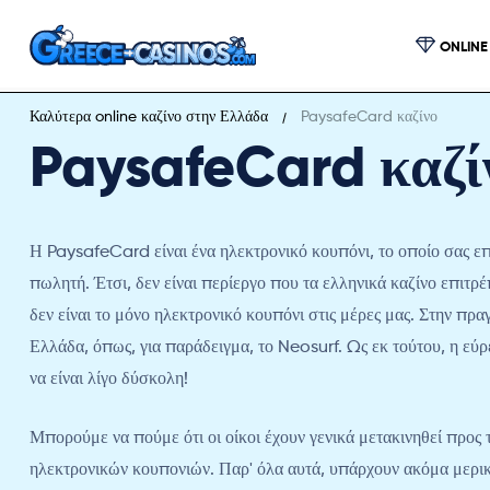
ONLINE
Καλύτερα online καζίνο στην Ελλάδα
PaysafeCard καζίνο
PaysafeCard καζί
Η PaysafeCard είναι ένα ηλεκτρονικό κουπόνι, το οποίο σας ε
πωλητή. Έτσι, δεν είναι περίεργο που τα ελληνικά καζίνο επιτ
δεν είναι το μόνο ηλεκτρονικό κουπόνι στις μέρες μας. Στην π
Ελλάδα, όπως, για παράδειγμα, το Neosurf. Ως εκ τούτου, η εύ
να είναι λίγο δύσκολη!
Μπορούμε να πούμε ότι οι οίκοι έχουν γενικά μετακινηθεί προς
ηλεκτρονικών κουπονιών. Παρ' όλα αυτά, υπάρχουν ακόμα μερι