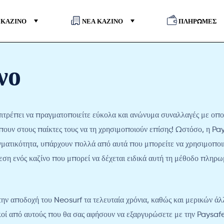
 ΚΑΖΊΝΟ
ΝΈΑ ΚΑΖΊΝΟ
ΠΛΗΡΩΜΈΣ
νο
πιτρέπει να πραγματοποιείτε εύκολα και ανώνυμα συναλλαγές με οπ
ρέπουν στους παίκτες τους να τη χρησιμοποιούν επίσης! Ωστόσο, η 
ραγματικότητα, υπάρχουν πολλά από αυτά που μπορείτε να χρησιμοποι
ρεση ενός καζίνο που μπορεί να δέχεται ειδικά αυτή τη μέθοδο πληρ
 την αποδοχή του Neosurf τα τελευταία χρόνια, καθώς και μερικών ά
κοί από αυτούς που θα σας αφήσουν να εξαργυρώσετε με την Paysa