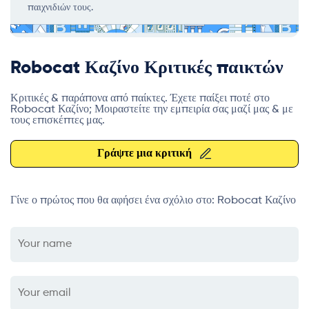
παιχνιδιών τους.
Robocat Καζίνο Κριτικές παικτών
Κριτικές & παράπονα από παίκτες. Έχετε παίξει ποτέ στο
Robocat Καζίνο; Μοιραστείτε την εμπειρία σας μαζί μας & με
τους επισκέπτες μας.
Γράψτε μια κριτική
Γίνε ο πρώτος που θα αφήσει ένα σχόλιο στο: Robocat Καζίνο