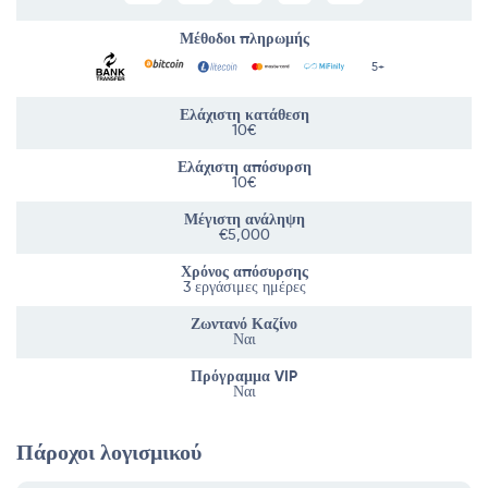
Μέθοδοι πληρωμής
5+
Ελάχιστη κατάθεση
10€
Ελάχιστη απόσυρση
10€
Μέγιστη ανάληψη
€5,000
Χρόνος απόσυρσης
3 εργάσιμες ημέρες
Ζωντανό Καζίνο
Ναι
Πρόγραμμα VIP
Ναι
Πάροχοι λογισμικού