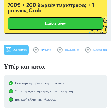
700€ + 200 δωρεάν περιστροφές + 1
μπόνους Crab
Παίξτε τώρα
Ανασκόπηση
Μπόνους
κουλοχερηδες
αθλητικό στοίχημ
Υπέρ και κατά
Εκτεταμένη βιβλιοθήκη υποδοχών
Υποστηρίζει πληρωμές κρυπτογράφησης
Διεπαφή ελληνικής γλώσσας