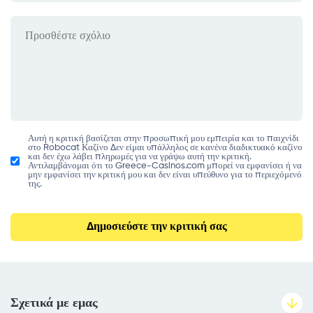
Αυτή η κριτική βασίζεται στην προσωπική μου εμπειρία και το παιχνίδι
στο Robocat Καζίνο Δεν είμαι υπάλληλος σε κανένα διαδικτυακό καζίνο
και δεν έχω λάβει πληρωμές για να γράψω αυτή την κριτική.
Αντιλαμβάνομαι ότι το Greece-Casinos.com μπορεί να εμφανίσει ή να
μην εμφανίσει την κριτική μου και δεν είναι υπεύθυνο για το περιεχόμενό
της.
Σχετικά με εμας