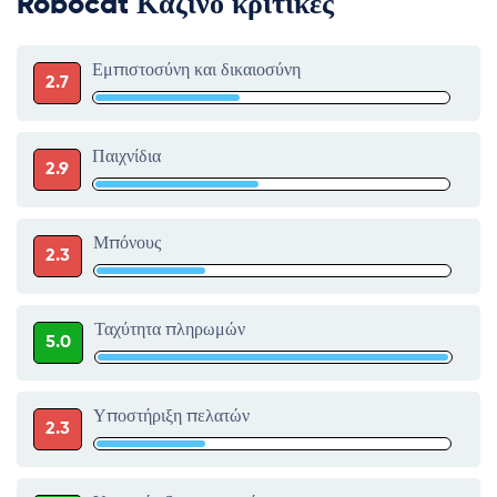
Robocat Καζίνο κριτικες
Εμπιστοσύνη και δικαιοσύνη
2.7
Παιχνίδια
2.9
Μπόνους
2.3
Ταχύτητα πληρωμών
5.0
Υποστήριξη πελατών
2.3