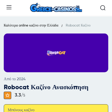
Καλύτερα online καζίνο στην Ελλάδα
Robocat Καζίνο
Από το 2024
Robocat Καζίνο Ανασκόπηση
3.3/
5
Μπόνους καζίνο