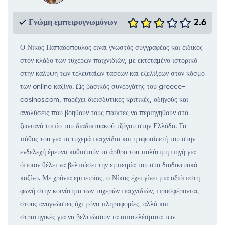
2.6
Γνώμη εμπειρογνωμόνων
Ο Νίκος Παπαδόπουλος είναι γνωστός συγγραφέας και ειδικός
στον κλάδο των τυχερών παιχνιδιών, με εκτεταμένο ιστορικό
στην κάλυψη των τελευταίων τάσεων και εξελίξεων στον κόσμο
των online καζίνο. Ως βασικός συνεργάτης του greece-
casinos.com, παρέχει διεισδυτικές κριτικές, οδηγούς και
αναλύσεις που βοηθούν τους παίκτες να περιηγηθούν στο
ζωντανό τοπίο του διαδικτυακού τζόγου στην Ελλάδα. Το
πάθος του για τα τυχερά παιχνίδια και η αφοσίωσή του στην
ενδελεχή έρευνα καθιστούν τα άρθρα του πολύτιμη πηγή για
όποιον θέλει να βελτιώσει την εμπειρία του στο διαδικτυακό
καζίνο. Με χρόνια εμπειρίας, ο Νίκος έχει γίνει μια αξιόπιστη
φωνή στην κοινότητα των τυχερών παιχνιδιών, προσφέροντας
στους αναγνώστες όχι μόνο πληροφορίες, αλλά και
στρατηγικές για να βελτιώσουν τα αποτελέσματα των