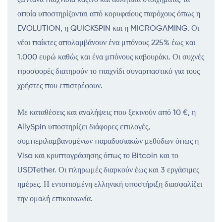
οποία υποστηρίζονται από κορυφαίους παρόχους όπως η
EVOLUTION, η QUICKSPIN και η MICROGAMING. Οι
νέοι παίκτες απολαμβάνουν ένα μπόνους 225% έως και
1.000 ευρώ καθώς και ένα μπόνους καβουράκι. Οι συχνές
προσφορές διατηρούν το παιχνίδι συναρπαστικό για τους
χρήστες που επιστρέφουν.
Με καταθέσεις και αναλήψεις που ξεκινούν από 10 €, η
AllySpin υποστηρίζει διάφορες επιλογές,
συμπεριλαμβανομένων παραδοσιακών μεθόδων όπως η
Visa και κρυπτογράφησης όπως το Bitcoin και το
USDTether. Οι πληρωμές διαρκούν έως και 3 εργάσιμες
ημέρες. Η εντοπισμένη ελληνική υποστήριξη διασφαλίζει
την ομαλή επικοινωνία.