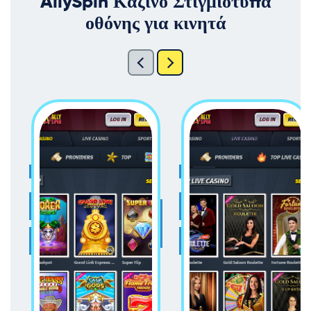
AllySpin Καζίνο Στιγμιότυπα
οθόνης για κινητά