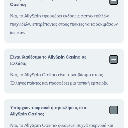
Casino;
Ναι, το AllySpin προσφέρει εκδόσεις demo πολλών
παιχνιδιών, επιτρέποντας στους παίκτες να τα δοκιμάσουν
δωρεάν.
Είναι διαθέσιμο το AllySpin Casino σε
Ελλάδα;
Ναι, το AllySpin Casino είναι προσβάσιμο στους
Έλληνες παίκτες και προσφέρει μια τοπική εμπειρία.
Υπάρχουν τουρνουά ή προκλήσεις στο
AllySpin Casino;
Ναι, το AllySpin Casino φιλοξενεί συχνά τουρνουά και