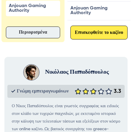
Anjouan Gaming
Anjouan Gaming
Authority
Authority
Περιορισμένα
Επισκεφθείτε το καζίνο
Νικόλαος Παπαδόπουλος
3.3
Γνώμη εμπειρογνωμόνων
Ο Νίκος Παπαδόπουλος είναι γνωστός συγγραφέας και ειδικός
στον κλάδο των τυχερών παιχνιδιών, με εκτεταμένο ιστορικό
στην κάλυψη των τελευταίων τάσεων και εξελίξεων στον κόσμο
των online καζίνο. Ως βασικός συνεργάτης του greece-