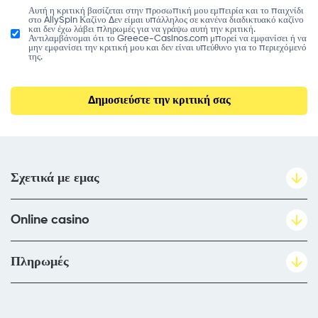
Αυτή η κριτική βασίζεται στην προσωπική μου εμπειρία και το παιχνίδι
στο AllySpin Καζίνο Δεν είμαι υπάλληλος σε κανένα διαδικτυακό καζίνο
και δεν έχω λάβει πληρωμές για να γράψω αυτή την κριτική.
Αντιλαμβάνομαι ότι το Greece-Casinos.com μπορεί να εμφανίσει ή να
μην εμφανίσει την κριτική μου και δεν είναι υπεύθυνο για το περιεχόμενό
της.
Σχετικά με εμας
Online casino
Πληρωμές