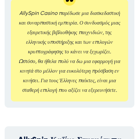
AllySpin Casino παρέδωσε μια διασκεδαστική
και συναρπαστική εμπειρία. Ο συνδυασμός μιας
εξαιρετικής βιβλιοθήκης παιχνιδιών, της
ελληνικής υποστήριξης και των επιλογών
κρυπτογράφησης το κάνει να ξεχωρίζει.
Ωστόσο, θα ήθελα πολύ να δω μια εφαρμογή για
κινητά στο μέλλον για ευκολότερη πρόσβαση εν
κινήσει. Για τους Έλληνες παίκτες, είναι μια
σταθερή επιλογή που αξίζει να εξερευνήσετε.