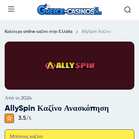
Καλύτερα online καζίνο στην Ελλάδα
AllySpin Καζίνο
Από το 2024
AllySpin Καζίνο Ανασκόπηση
3.5/
5
Μπόνους καζίνο