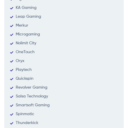
KA Gaming
Leap Gaming
Merkur
Microgaming
Nolimit City
OneTouch
Oryx
Playtech
Quickspin
Revolver Gaming
Salsa Technology
Smartsoft Gaming
Spinmatic
Thunderkick