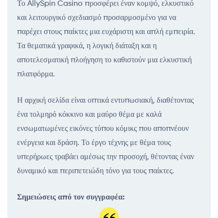
Το AllySpin Casino προσφέρει έναν κομψό, ελκυστικό
και λειτουργικό σχεδιασμό προσαρμοσμένο για να
παρέχει στους παίκτες μια ευχάριστη και απλή εμπειρία.
Τα θεματικά γραφικά, η λογική διάταξη και η
αποτελεσματική πλοήγηση το καθιστούν μια ελκυστική
πλατφόρμα.
Η αρχική σελίδα είναι οπτικά εντυπωσιακή, διαθέτοντας
ένα τολμηρό κόκκινο και μαύρο θέμα με καλά
ενσωματωμένες εικόνες τύπου κόμικς που αποπνέουν
ενέργεια και δράση. Το έργο τέχνης με θέμα τους
υπερήρωες τραβάει αμέσως την προσοχή, θέτοντας έναν
δυναμικό και περιπετειώδη τόνο για τους παίκτες.
Σημειώσεις από τον συγγραφέα: