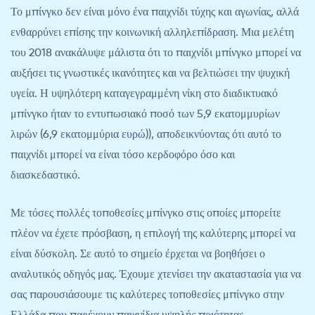
Το μπίνγκο δεν είναι μόνο ένα παιχνίδι τύχης και αγωνίας, αλλά
ενθαρρύνει επίσης την κοινωνική αλληλεπίδραση. Μια μελέτη
του 2018 ανακάλυψε μάλιστα ότι το παιχνίδι μπίνγκο μπορεί να
αυξήσει τις γνωστικές ικανότητες και να βελτιώσει την ψυχική
υγεία. Η υψηλότερη καταγεγραμμένη νίκη στο διαδικτυακό
μπίνγκο ήταν το εντυπωσιακό ποσό των 5,9 εκατομμυρίων
λιρών (6,9 εκατομμύρια ευρώ)), αποδεικνύοντας ότι αυτό το
παιχνίδι μπορεί να είναι τόσο κερδοφόρο όσο και
διασκεδαστικό.
Με τόσες πολλές τοποθεσίες μπίνγκο στις οποίες μπορείτε
πλέον να έχετε πρόσβαση, η επιλογή της καλύτερης μπορεί να
είναι δύσκολη. Σε αυτό το σημείο έρχεται να βοηθήσει ο
αναλυτικός οδηγός μας. Έχουμε χτενίσει την ακαταστασία για να
σας παρουσιάσουμε τις καλύτερες τοποθεσίες μπίνγκο στην