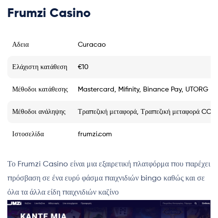
Frumzi Casino
Αδεια
Curacao
Ελάχιστη κατάθεση
€10
Μέθοδοι κατάθεσης
Mastercard, Mifinity, Binance Pay, UTORG 
Μέθοδοι ανάληψης
Τραπεζική μεταφορά, Τραπεζική μεταφορά CC,
Ιστοσελίδα
frumzi.com
Το Frumzi Casino είναι μια εξαιρετική πλατφόρμα που παρέχει
πρόσβαση σε ένα ευρύ φάσμα παιχνιδιών bingo καθώς και σε
όλα τα άλλα είδη παιχνιδιών καζίνο