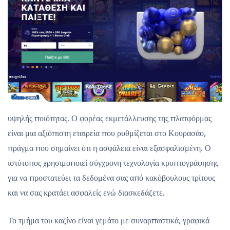
υψηλής ποιότητας. Ο φορέας εκμετάλλευσης της πλατφόρμας
είναι μια αξιόπιστη εταιρεία που ρυθμίζεται στο Κουρασάο,
πράγμα που σημαίνει ότι η ασφάλεια είναι εξασφαλισμένη. Ο
ιστότοπος χρησιμοποιεί σύγχρονη τεχνολογία κρυπτογράφησης
για να προστατεύει τα δεδομένα σας από κακόβουλους τρίτους
και να σας κρατάει ασφαλείς ενώ διασκεδάζετε.
Το τμήμα του καζίνο είναι γεμάτο με συναρπαστικά, γραφικά