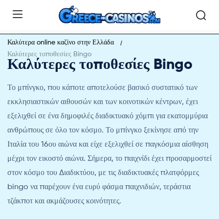
Καλύτερα online καζίνο στην Ελλάδα
Καλύτερες τοποθεσίες Bingo
Καλύτερες τοποθεσίες Bingo
Το μπίνγκο, που κάποτε αποτελούσε βασικό συστατικό των
εκκλησιαστικών αιθουσών και των κοινοτικών κέντρων, έχει
εξελιχθεί σε ένα δημοφιλές διαδικτυακό χόμπι για εκατομμύρια
ανθρώπους σε όλο τον κόσμο. Το μπίνγκο ξεκίνησε από την
Ιταλία του 16ου αιώνα και είχε εξελιχθεί σε παγκόσμια αίσθηση
μέχρι τον εικοστό αιώνα. Σήμερα, το παιχνίδι έχει προσαρμοστεί
στον κόσμο του Διαδικτύου, με τις διαδικτυακές πλατφόρμες
bingo να παρέχουν ένα ευρύ φάσμα παιχνιδιών, τεράστια
τζάκποτ και ακμάζουσες κοινότητες.