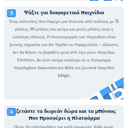
Ψάξτε για διαφορετικά παιχνίδια
3
Ένας ιστότοπος που παρέχει μια ποικιλία από εκδόσεις με 75
μπάλες, 90 μπάλες και ακόμη και μονές μπάλες είναι η
καλύτερη επιλογή. Η ποικιλομορφία των παιχνιδιών είναι
ζωτικής σημασίας και δεν πρέπει να παραμελείται – άλλωστε,
δεν θα θέλατε να βαρεθείτε μετά από λίγα μόνο παιχνίδια.
Επιπλέον, θα ήταν ακόμη καλύτερο αν η πλατφόρμα
περιλάμβανε διασκεδαστικά slots και ζωντανά παιχνίδια
bingo.
Εξετάστε τα δωρεάν δώρα και τα μπόνους
4
που προσφέρει η πλατφόρμα
Ποιος δεν απολαμβάνει μια καλή συμφωνία; Κάθε φορά,