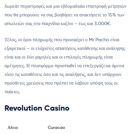
δωρεάν περιστροφές και μια εβδομαδιαία επιστροφή μετρητών
που θα μπορούσε να σας βοηθήσει να ανακτήσετε το 15% των
απωλειών σας στα παιχνίδια καζίνο – έως και 3.000€.
Τέλος, οι όροι πληρωμής που προσφέρει ο Mr Pacho είναι
εξαιρετικοί – οι ελάχιστες απαιτήσεις κατάθεσης και ανάληψης
είναι και οι δύο χαμηλές και οι επιλογές πληρωμής είναι
αμέτρητες. Η πλατφόρμα προσπαθεί να επεξεργάζεται άμεσα
τόσο τις καταθέσεις όσο και τις αναλήψεις, και δεν υπάρχουν
πρόσθετες χρεώσεις που πρέπει να λάβουν υπόψη τους οι
παίκτες.
Revolution Casino
Αδεια
Curacao