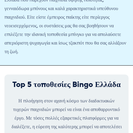
Ελλάδα που παρέχουν παιχνίδια υψηλής ποιότητας,
γενναιόδωρα μπόνους και καλά χαρακτηριστικά υπεύθυνου
παιχνιδιού. Είτε είστε έμπειρος παίκτης είτε περίεργος
νεοεισερχόμενος, οι συστάσεις μας θα σας βοηθήσουν να
επιλέξετε την ιδανική τοποθεσία μπίνγκο για να απολαύσετε
απεριόριστη ψυχαγωγία και ίσως τζακπότ που θα σας αλλάξουν
τη ζωή.
Top 5 τοποθεσίες Bingo Ελλάδα
Η πλοήγηση στον αχανή κόσμο των διαδικτυακών
τυχερών παιχνιδιών μπορεί να είναι ένα αποθαρρυντικό
έργο. Με τόσες πολλές εξαιρετικές πλατφόρμες για να
διαλέξετε, η εύρεση της καλύτερης μπορεί να αποτελέσει