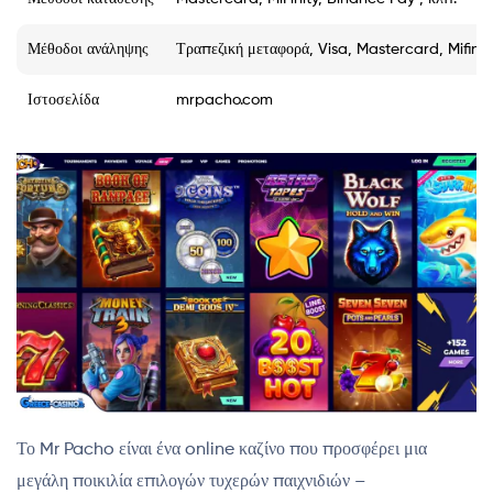
Μέθοδοι ανάληψης
Τραπεζική μεταφορά, Visa, Mastercard, Mifinit
Ιστοσελίδα
mrpacho.com
Το Mr Pacho είναι ένα online καζίνο που προσφέρει μια
μεγάλη ποικιλία επιλογών τυχερών παιχνιδιών –