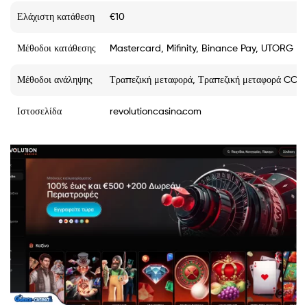
Ελάχιστη κατάθεση
€10
Μέθοδοι κατάθεσης
Mastercard, Mifinity, Binance Pay, UTORG 
Μέθοδοι ανάληψης
Τραπεζική μεταφορά, Τραπεζική μεταφορά CC,
Ιστοσελίδα
revolutioncasino.com