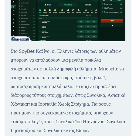
Στο SpyBet Καζίνο, οι Έλληνες λάτρεις των αθλημάτων
μπορούν να απολαύσουν μια μεγάλη ποικιλία
στοιχημάτων σε πολλά δημοφιλή αθλήματα. Μπορείτε να
στοιχηματίσετε σε ποδόσφαιρο, μπάσκετ, βόλεϊ,
υδατοσφαίριση και πολλά άλλα. Το καζίνο προσφέρει
διάφορους τύπους στοιχημάτων, όπως Συνολικά, Ασιατικά
Χάντικαπ και Ισοπαλία Χωρίς Στοίχημα. Για όσους
προτιμούν πιο συγκεκριμένα στοιχήματα, υπάρχουν
επίσης επιλογές όπως Συνολικά 1ου Ημιχρόνου, Συνολικά
Γηπεδούχου και Συνολικά Εκτός Εδρας.