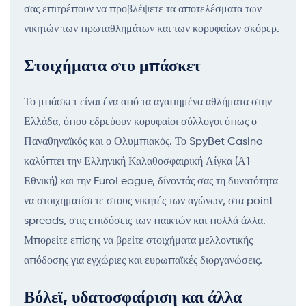
σας επιτρέπουν να προβλέψετε τα αποτελέσματα των
νικητών των πρωταθλημάτων και των κορυφαίων σκόρερ.
Στοιχήματα στο μπάσκετ
Το μπάσκετ είναι ένα από τα αγαπημένα αθλήματα στην
Ελλάδα, όπου εδρεύουν κορυφαίοι σύλλογοι όπως ο
Παναθηναϊκός και ο Ολυμπιακός. Το SpyBet Casino
καλύπτει την Ελληνική Καλαθοσφαιρική Λίγκα (Α1
Εθνική) και την EuroLeague, δίνοντάς σας τη δυνατότητα
να στοιχηματίσετε στους νικητές των αγώνων, στα point
spreads, στις επιδόσεις των παικτών και πολλά άλλα.
Μπορείτε επίσης να βρείτε στοιχήματα μελλοντικής
απόδοσης για εγχώριες και ευρωπαϊκές διοργανώσεις.
Βόλεϊ, υδατοσφαίριση και άλλα