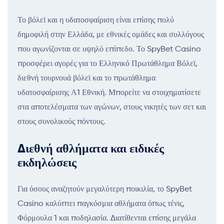
Το βόλεϊ και η υδατοσφαίριση είναι επίσης πολύ
δημοφιλή στην Ελλάδα, με εθνικές ομάδες και συλλόγους
που αγωνίζονται σε υψηλό επίπεδο. Το SpyBet Casino
προσφέρει αγορές για το Ελληνικό Πρωτάθλημα Βόλεϊ,
διεθνή τουρνουά βόλεϊ και το πρωτάθλημα
υδατοσφαίρισης Α1 Εθνική. Μπορείτε να στοιχηματίσετε
στα αποτελέσματα των αγώνων, στους νικητές των σετ και
στους συνολικούς πόντους.
Διεθνή αθλήματα και ειδικές
εκδηλώσεις
Για όσους αναζητούν μεγαλύτερη ποικιλία, το SpyBet
Casino καλύπτει παγκόσμια αθλήματα όπως τένις,
Φόρμουλα 1 και ποδηλασία. Διατίθενται επίσης μεγάλα