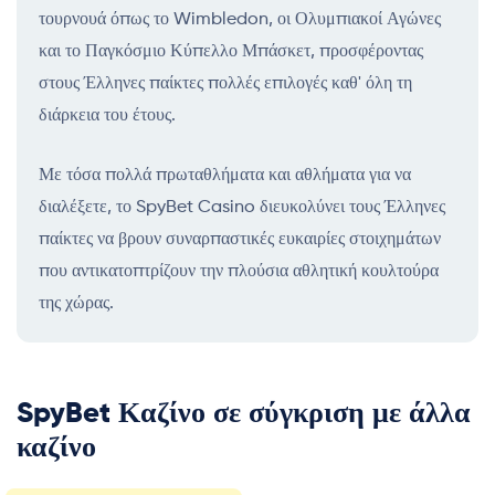
τουρνουά όπως το Wimbledon, οι Ολυμπιακοί Αγώνες
και το Παγκόσμιο Κύπελλο Μπάσκετ, προσφέροντας
στους Έλληνες παίκτες πολλές επιλογές καθ' όλη τη
διάρκεια του έτους.
Με τόσα πολλά πρωταθλήματα και αθλήματα για να
διαλέξετε, το SpyBet Casino διευκολύνει τους Έλληνες
παίκτες να βρουν συναρπαστικές ευκαιρίες στοιχημάτων
που αντικατοπτρίζουν την πλούσια αθλητική κουλτούρα
της χώρας.
SpyBet Καζίνο σε σύγκριση με άλλα
καζίνο