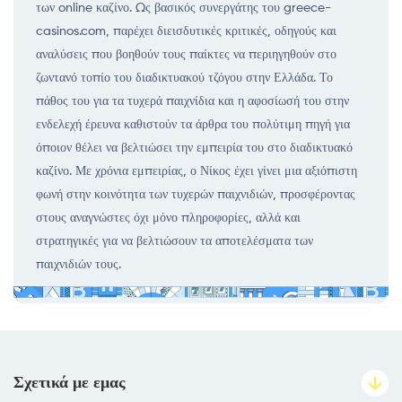
των online καζίνο. Ως βασικός συνεργάτης του greece-
casinos.com, παρέχει διεισδυτικές κριτικές, οδηγούς και
αναλύσεις που βοηθούν τους παίκτες να περιηγηθούν στο
ζωντανό τοπίο του διαδικτυακού τζόγου στην Ελλάδα. Το
πάθος του για τα τυχερά παιχνίδια και η αφοσίωσή του στην
ενδελεχή έρευνα καθιστούν τα άρθρα του πολύτιμη πηγή για
όποιον θέλει να βελτιώσει την εμπειρία του στο διαδικτυακό
καζίνο. Με χρόνια εμπειρίας, ο Νίκος έχει γίνει μια αξιόπιστη
φωνή στην κοινότητα των τυχερών παιχνιδιών, προσφέροντας
στους αναγνώστες όχι μόνο πληροφορίες, αλλά και
στρατηγικές για να βελτιώσουν τα αποτελέσματα των
παιχνιδιών τους.
Σχετικά με εμας