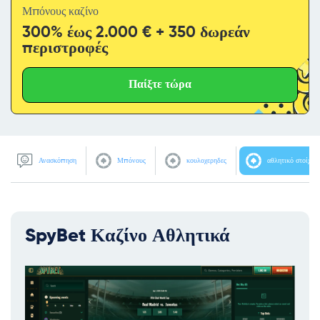
Μπόνους καζίνο
300% έως 2.000 € + 350 δωρεάν
περιστροφές
Παίξτε τώρα
Ανασκόπηση
Μπόνους
κουλοχερηδες
αθλητικό στοίχημ
SpyBet Καζίνο Αθλητικά