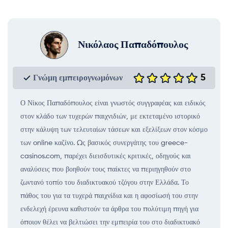
Νικόλαος Παπαδόπουλος
5
Γνώμη εμπειρογνωμόνων
Ο Νίκος Παπαδόπουλος είναι γνωστός συγγραφέας και ειδικός
στον κλάδο των τυχερών παιχνιδιών, με εκτεταμένο ιστορικό
στην κάλυψη των τελευταίων τάσεων και εξελίξεων στον κόσμο
των online καζίνο. Ως βασικός συνεργάτης του greece-
casinos.com, παρέχει διεισδυτικές κριτικές, οδηγούς και
αναλύσεις που βοηθούν τους παίκτες να περιηγηθούν στο
ζωντανό τοπίο του διαδικτυακού τζόγου στην Ελλάδα. Το
πάθος του για τα τυχερά παιχνίδια και η αφοσίωσή του στην
ενδελεχή έρευνα καθιστούν τα άρθρα του πολύτιμη πηγή για
όποιον θέλει να βελτιώσει την εμπειρία του στο διαδικτυακό