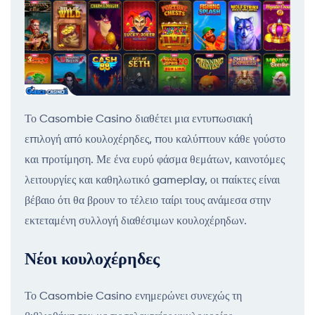
Το Casombie Casino διαθέτει μια εντυπωσιακή
επιλογή από κουλοχέρηδες, που καλύπτουν κάθε γούστο
και προτίμηση. Με ένα ευρύ φάσμα θεμάτων, καινοτόμες
λειτουργίες και καθηλωτικό gameplay, οι παίκτες είναι
βέβαιο ότι θα βρουν το τέλειο ταίρι τους ανάμεσα στην
εκτεταμένη συλλογή διαθέσιμων κουλοχέρηδων.
Νέοι κουλοχέρηδες
Το Casombie Casino ενημερώνει συνεχώς τη