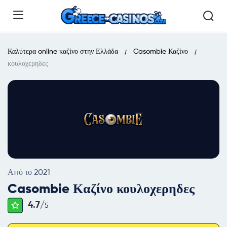
Καλύτερα online καζίνο στην Ελλάδα
Casombie Καζίνο
κουλοχερηδες
Από το 2021
Casombie Καζίνο κουλοχερηδες
4.7/
5