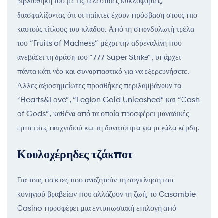
βιβλιοθήκη του με τις τελευταίες κυκλοφορίες,
διασφαλίζοντας ότι οι παίκτες έχουν πρόσβαση στους πιο
καυτούς τίτλους του κλάδου. Από τη σπονδυλωτή τρέλα
του “Fruits of Madness” μέχρι την αδρεναλίνη που
ανεβάζει τη δράση του “777 Super Strike”, υπάρχει
πάντα κάτι νέο και συναρπαστικό για να εξερευνήσετε.
Άλλες αξιοσημείωτες προσθήκες περιλαμβάνουν τα
“Hearts&Love”, “Legion Gold Unleashed” και “Cash
of Gods”, καθένα από τα οποία προσφέρει μοναδικές
εμπειρίες παιχνιδιού και τη δυνατότητα για μεγάλα κέρδη.
Κουλοχέρηδες τζάκποτ
Για τους παίκτες που αναζητούν τη συγκίνηση του
κυνηγιού βραβείων που αλλάζουν τη ζωή, το Casombie
Casino προσφέρει μια εντυπωσιακή επιλογή από