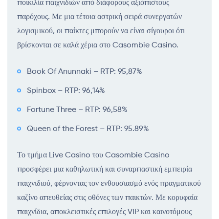
ποικιλία παιχνιδιών από διάφορους αξιόπιστους
παρόχους. Με μια τέτοια αστρική σειρά συνεργατών
λογισμικού, οι παίκτες μπορούν να είναι σίγουροι ότι
βρίσκονται σε καλά χέρια στο Casombie Casino.
Book Of Anunnaki – RTP: 95,87%
Spinbox – RTP: 96,14%
Fortune Three – RTP: 96,58%
Queen of the Forest – RTP: 95.89%
Το τμήμα Live Casino του Casombie Casino
προσφέρει μια καθηλωτική και συναρπαστική εμπειρία
παιχνιδιού, φέρνοντας τον ενθουσιασμό ενός πραγματικού
καζίνο απευθείας στις οθόνες των παικτών. Με κορυφαία
παιχνίδια, αποκλειστικές επιλογές VIP και καινοτόμους