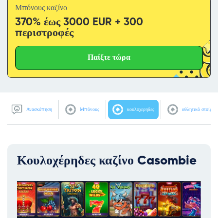
Μπόνους καζίνο
370% έως 3000 EUR + 300
περιστροφές
Παίξτε τώρα
Ανασκόπηση
Μπόνους
κουλοχερηδες
αθλητικό στοίχημ
Κουλοχέρηδες καζίνο Casombie