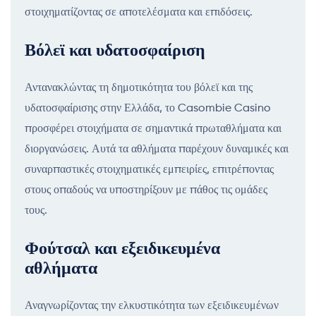
στοιχηματίζοντας σε αποτελέσματα και επιδόσεις.
Βόλεϊ και υδατοσφαίριση
Αντανακλώντας τη δημοτικότητα του βόλεϊ και της
υδατοσφαίρισης στην Ελλάδα, το Casombie Casino
προσφέρει στοιχήματα σε σημαντικά πρωταθλήματα και
διοργανώσεις. Αυτά τα αθλήματα παρέχουν δυναμικές και
συναρπαστικές στοιχηματικές εμπειρίες, επιτρέποντας
στους οπαδούς να υποστηρίξουν με πάθος τις ομάδες
τους.
Φούτσαλ και εξειδικευμένα
αθλήματα
Αναγνωρίζοντας την ελκυστικότητα των εξειδικευμένων