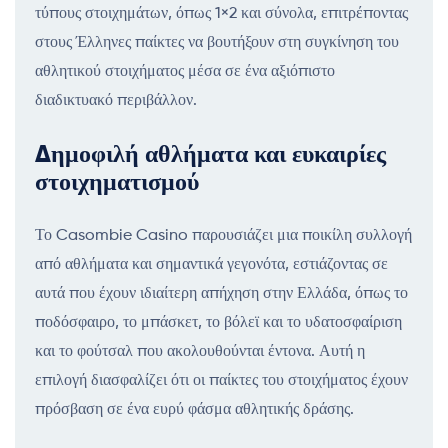
τύπους στοιχημάτων, όπως 1×2 και σύνολα, επιτρέποντας
στους Έλληνες παίκτες να βουτήξουν στη συγκίνηση του
αθλητικού στοιχήματος μέσα σε ένα αξιόπιστο
διαδικτυακό περιβάλλον.
Δημοφιλή αθλήματα και ευκαιρίες
στοιχηματισμού
Το Casombie Casino παρουσιάζει μια ποικίλη συλλογή
από αθλήματα και σημαντικά γεγονότα, εστιάζοντας σε
αυτά που έχουν ιδιαίτερη απήχηση στην Ελλάδα, όπως το
ποδόσφαιρο, το μπάσκετ, το βόλεϊ και το υδατοσφαίριση
και το φούτσαλ που ακολουθούνται έντονα. Αυτή η
επιλογή διασφαλίζει ότι οι παίκτες του στοιχήματος έχουν
πρόσβαση σε ένα ευρύ φάσμα αθλητικής δράσης.