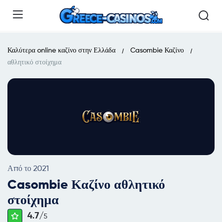
Καλύτερα online καζίνο στην Ελλάδα
Casombie Καζίνο
αθλητικό στοίχημα
Από το 2021
Casombie Καζίνο αθλητικό
στοίχημα
4.7/
5