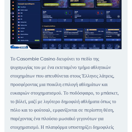
Το Casombie Casino διευρύνει το πεδίο της
ψυχαγωγίας του με ένα εκτεταμένο τμήμα αθλητικών
στοιχημάτων που απευθύνεται στους Έλληνες λάτρεις,
προσφέροντας μια ποικίλη επιλογή αθλημάτων και
ευκαιριών στοιχηματισμού. Το ποδόσφαιρο, το μπάσκετ,
το βόλεϊ, μαζί με λιγότερο δημοφιλή αθλήματα όπως το
πόλο και το φούτσαλ, εμφανίζονται σε περίοπτη θέση,
παρέχοντας ένα πλούσιο μωσαϊκό γεγονότων για
στοιχηματισμό. Η πλατφόρμα υποστηρίζει δημοφιλείς