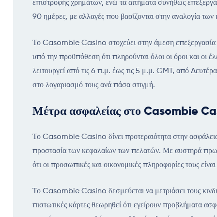
επιστροφής χρημάτων, ενώ τα αιτήματα συνήθως επεξεργάζ
90 ημέρες, με αλλαγές που βασίζονται στην αναλογία των
Το Casombie Casino στοχεύει στην άμεση επεξεργασία τω
υπό την προϋπόθεση ότι πληρούνται όλοι οι όροι και οι έ
λειτουργεί από τις 6 π.μ. έως τις 5 μ.μ. GMT, από Δευτέ
στο λογαριασμό τους ανά πάσα στιγμή.
Μέτρα ασφαλείας στο Casombie Ca
Το Casombie Casino δίνει προτεραιότητα στην ασφάλεια 
προστασία των κεφαλαίων των πελατών. Με αυστηρά πρωτό
ότι οι προσωπικές και οικονομικές πληροφορίες τους είναι
Το Casombie Casino δεσμεύεται να μετριάσει τους κινδύν
πιστωτικές κάρτες θεωρηθεί ότι εγείρουν προβλήματα ασφ