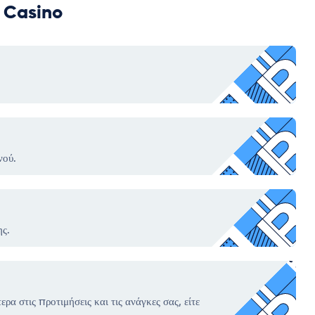
 Casino
νού.
ης.
α στις προτιμήσεις και τις ανάγκες σας, είτε