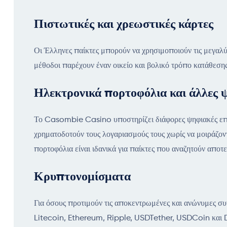
Πιστωτικές και χρεωστικές κάρτες
Οι Έλληνες παίκτες μπορούν να χρησιμοποιούν τις μεγαλ
μέθοδοι παρέχουν έναν οικείο και βολικό τρόπο κατάθεση
Ηλεκτρονικά πορτοφόλια και άλλες 
Το Casombie Casino υποστηρίζει διάφορες ψηφιακές επιλο
χρηματοδοτούν τους λογαριασμούς τους χωρίς να μοιράζον
πορτοφόλια είναι ιδανικά για παίκτες που αναζητούν αποτ
Κρυπτονομίσματα
Για όσους προτιμούν τις αποκεντρωμένες και ανώνυμες 
Litecoin, Ethereum, Ripple, USDTether, USDCoin και DAI