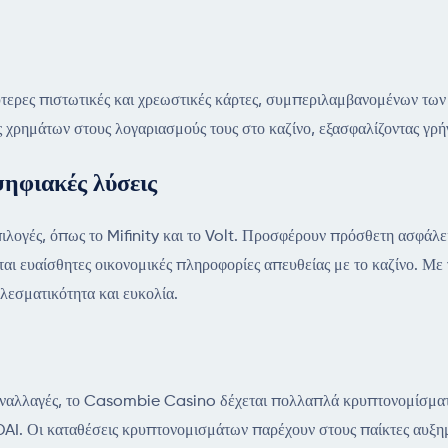
ύτερες πιστωτικές και χρεωστικές κάρτες, συμπεριλαμβανομένων των
ς χρημάτων στους λογαριασμούς τους στο καζίνο, εξασφαλίζοντας γρή
ψηφιακές λύσεις
γές, όπως το Mifinity και το Volt. Προσφέρουν πρόσθετη ασφάλεια 
ται ευαίσθητες οικονομικές πληροφορίες απευθείας με το καζίνο. Με
ελεσματικότητα και ευκολία.
συναλλαγές, το Casombie Casino δέχεται πολλαπλά κρυπτονομίσμα
. Οι καταθέσεις κρυπτονομισμάτων παρέχουν στους παίκτες αυξημέν