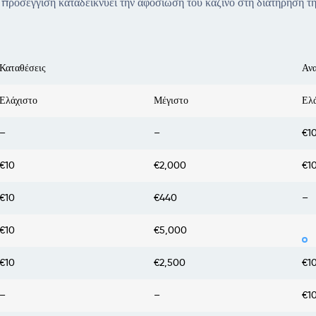
 προσέγγιση καταδεικνύει την αφοσίωση του καζίνο στη διατήρηση τ
Καταθέσεις
Αν
Ελάχιστο
Μέγιστο
Ελ
–
–
€1
€10
€2,000
€1
€10
€440
–
€10
€5,000
€10
€2,500
€1
–
–
€1