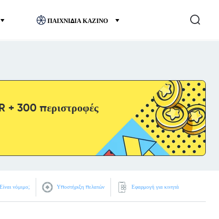
ΠΑΙΧΝΊΔΙΑ ΚΑΖΊΝΟ
R + 300 περιστροφές
Είναι νόμιμο;
Υποστήριξη πελατών
Εφαρμογή για κινητά