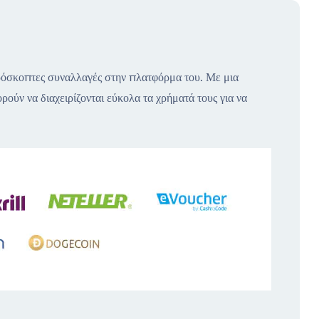
πρόσκοπτες συναλλαγές στην πλατφόρμα του. Με μια
ύν να διαχειρίζονται εύκολα τα χρήματά τους για να