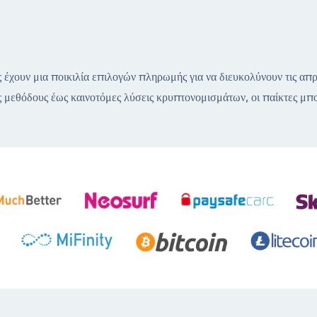
 έχουν μια ποικιλία επιλογών πληρωμής για να διευκολύνουν τις α
εθόδους έως καινοτόμες λύσεις κρυπτονομισμάτων, οι παίκτες μπορο