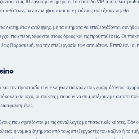
ονται εντός 10 εργάσιμων ημερών. Το επίπεδο VIP του πελάτη καθορ
 καταθέσεων, των αναλήψεων και των μπόνους που έχουν ληφθεί.
ν αιτημάτων ανάληψης, με τα αιτήματα να επεξεργάζονται συνήθως
λεγχοι που περιγράφονται στους όρους και τις προϋποθέσεις. Οι παίκ
ρα έως Παρασκευή, για την επεξεργασία των αιτημάτων. Επιπλέον, οι
sino
και την προστασία των Ελλήνων παικτών του, εφαρμόζοντας ισχυρά
κολλα σε ισχύ, οι παίκτες μπορούν να συμμετέχουν με αυτοπεποίθ
 διασφαλισμένες.
ους που σχετίζονται με τις συναλλαγές με πιστωτικές κάρτες. Εάν
άλειας ή νομικά ζητήματα από τους επεξεργαστές του καζίνο ή το τ