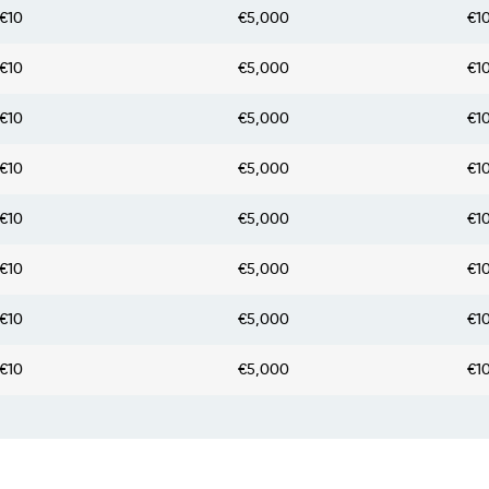
€10
€5,000
€1
€10
€5,000
€1
€10
€5,000
€1
€10
€5,000
€1
€10
€5,000
€1
€10
€5,000
€1
€10
€5,000
€1
€10
€5,000
€1