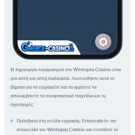
Η δημιουργία λογαριασμού στο Wintopia Casino είναι
μια απλή και απλή διαδικασία. Ακολουθήστε αυτά τα
βήματα για να εγγραφείτε και να αρχίσετε να
απολαμβάνετε τα συναρπαστικά παιχνίδια και τις
προσφορές:
Πρόσβαση στη σελίδα εγγραφής: Επισκεφθείτε την
ιστοσελίδα του Wintopia Casino και εντοπίστε το