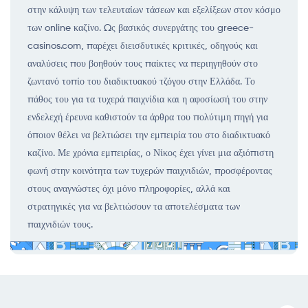
στην κάλυψη των τελευταίων τάσεων και εξελίξεων στον κόσμο
των online καζίνο. Ως βασικός συνεργάτης του greece-
casinos.com, παρέχει διεισδυτικές κριτικές, οδηγούς και
αναλύσεις που βοηθούν τους παίκτες να περιηγηθούν στο
ζωντανό τοπίο του διαδικτυακού τζόγου στην Ελλάδα. Το
πάθος του για τα τυχερά παιχνίδια και η αφοσίωσή του στην
ενδελεχή έρευνα καθιστούν τα άρθρα του πολύτιμη πηγή για
όποιον θέλει να βελτιώσει την εμπειρία του στο διαδικτυακό
καζίνο. Με χρόνια εμπειρίας, ο Νίκος έχει γίνει μια αξιόπιστη
φωνή στην κοινότητα των τυχερών παιχνιδιών, προσφέροντας
στους αναγνώστες όχι μόνο πληροφορίες, αλλά και
στρατηγικές για να βελτιώσουν τα αποτελέσματα των
παιχνιδιών τους.