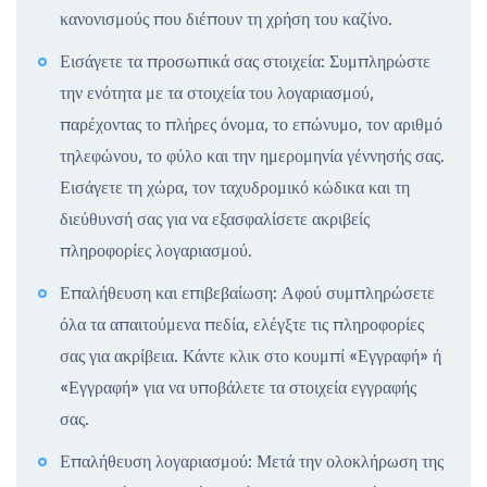
κανονισμούς που διέπουν τη χρήση του καζίνο.
Εισάγετε τα προσωπικά σας στοιχεία: Συμπληρώστε
την ενότητα με τα στοιχεία του λογαριασμού,
παρέχοντας το πλήρες όνομα, το επώνυμο, τον αριθμό
τηλεφώνου, το φύλο και την ημερομηνία γέννησής σας.
Εισάγετε τη χώρα, τον ταχυδρομικό κώδικα και τη
διεύθυνσή σας για να εξασφαλίσετε ακριβείς
πληροφορίες λογαριασμού.
Επαλήθευση και επιβεβαίωση: Αφού συμπληρώσετε
όλα τα απαιτούμενα πεδία, ελέγξτε τις πληροφορίες
σας για ακρίβεια. Κάντε κλικ στο κουμπί «Εγγραφή» ή
«Εγγραφή» για να υποβάλετε τα στοιχεία εγγραφής
σας.
Επαλήθευση λογαριασμού: Μετά την ολοκλήρωση της