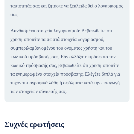
ταυτότητάς σας και ζητήστε να ξεκλειδωθεί ο λογαριασμός
σας.
Λανθασμένα στοιχεία λογαριασμού: Βεβαιωθείτε ότι
χρησιμοποιείτε τα σωστά στοιχεία λογαριασμού,
συμπεριλαμβανομένου του ονόματος χρήστη και του
κωδικού πρόσβασής σας. Εάν αλλάξατε πρόσφατα τον
κωδικό πρόσβασής σας, βεβαιωθείτε ότι χρησιμοποιείτε
τα ενημερωμένα στοιχεία πρόσβασης. Ελέγξτε διπλά για
τυχόν τυπογραφικά λάθη ή σφάλματα κατά την εισαγωγή
των στοιχείων σύνδεσής σας.
Συχνές ερωτήσεις