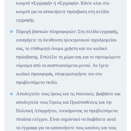
κουμπί «Εγγραφή» ή «Εγγραφή». Κάντε κλικ στο
κουμπί για να αποκτήσετε πρόσβαση στη σελίδα
εγγραφής.
Παροχή βασικών πληροφοριών: Στη σελίδα εγγραφής,
εισαγάγετε τη διεύθυνση ηλεκτρονικού ταχυδρομείου
σας, το επιθυμητό όνομα χρήστη και τον κωδικό
πρόσβασης. Επιλέξτε τη χώρα σας και το προτιμώμενο
νόμισμα από τα αναπτυσσόμενα μενού. Αν έχετε
κωδικό προσφοράς, πληκτρολογήστε τον στο
προβλεπόμενο πεδίο.
Αποδεχτείτε τους όρους και τις πολιτικές: Διαβάστε και
αποδεχτείτε τους Όρους και Προϋποθέσεις και την
Πολιτική Απορρήτου, τσεκάροντας τα προβλεπόμενα
πλαίσια ελέγχου. Είναι σημαντικό να διαβάσετε αυτά
τα έγγραφα για να κατανοήσετε τους κανόνες και τους