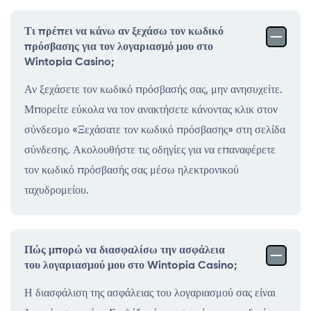
Τι πρέπει να κάνω αν ξεχάσω τον κωδικό
πρόσβασης για τον λογαριασμό μου στο
Wintopia Casino;
Αν ξεχάσετε τον κωδικό πρόσβασής σας, μην ανησυχείτε.
Μπορείτε εύκολα να τον ανακτήσετε κάνοντας κλικ στον
σύνδεσμο «Ξεχάσατε τον κωδικό πρόσβασης» στη σελίδα
σύνδεσης. Ακολουθήστε τις οδηγίες για να επαναφέρετε
τον κωδικό πρόσβασής σας μέσω ηλεκτρονικού
ταχυδρομείου.
Πώς μπορώ να διασφαλίσω την ασφάλεια
του λογαριασμού μου στο Wintopia Casino;
Η διασφάλιση της ασφάλειας του λογαριασμού σας είναι