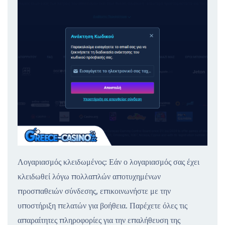
Λογαριασμός κλειδωμένος: Εάν ο λογαριασμός σας έχει
κλειδωθεί λόγω πολλαπλών αποτυχημένων
προσπαθειών σύνδεσης, επικοινωνήστε με την
υποστήριξη πελατών για βοήθεια. Παρέχετε όλες τις
απαραίτητες πληροφορίες για την επαλήθευση της