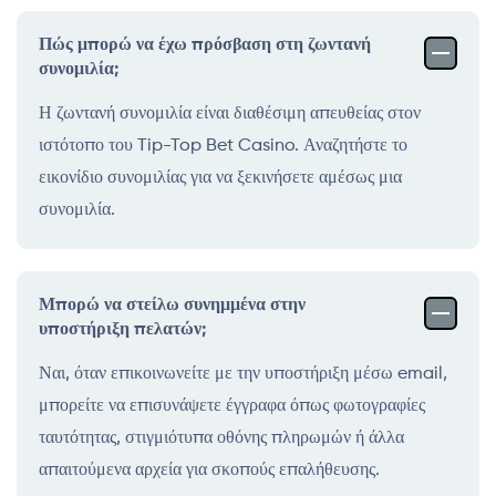
Πώς μπορώ να έχω πρόσβαση στη ζωντανή
συνομιλία;
Η ζωντανή συνομιλία είναι διαθέσιμη απευθείας στον
ιστότοπο του Tip-Top Bet Casino. Αναζητήστε το
εικονίδιο συνομιλίας για να ξεκινήσετε αμέσως μια
συνομιλία.
Μπορώ να στείλω συνημμένα στην
υποστήριξη πελατών;
Ναι, όταν επικοινωνείτε με την υποστήριξη μέσω email,
μπορείτε να επισυνάψετε έγγραφα όπως φωτογραφίες
ταυτότητας, στιγμιότυπα οθόνης πληρωμών ή άλλα
απαιτούμενα αρχεία για σκοπούς επαλήθευσης.