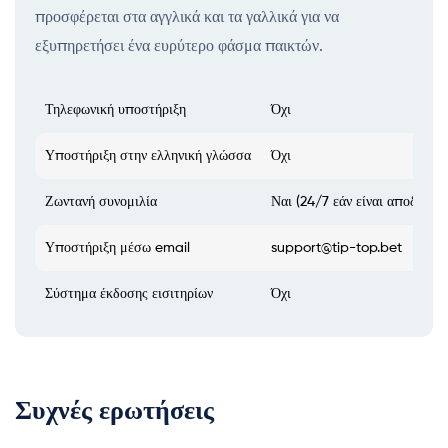
προσφέρεται στα αγγλικά και τα γαλλικά για να
εξυπηρετήσει ένα ευρύτερο φάσμα παικτών.
Τηλεφωνική υποστήριξη
Όχι
Υποστήριξη στην ελληνική γλώσσα
Όχι
Ζωντανή συνομιλία
Ναι (24/7 εάν είναι αποδεκτό)
Υποστήριξη μέσω email
support@tip-top.bet
Σύστημα έκδοσης εισιτηρίων
Όχι
Συχνές ερωτήσεις