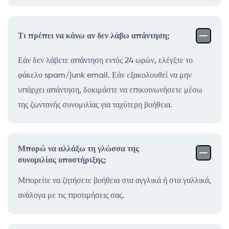
Τι πρέπει να κάνω αν δεν λάβω απάντηση;
Εάν δεν λάβετε απάντηση εντός 24 ωρών, ελέγξτε το
φάκελο spam/junk email. Εάν εξακολουθεί να μην
υπάρχει απάντηση, δοκιμάστε να επικοινωνήσετε μέσω
της ζωντανής συνομιλίας για ταχύτερη βοήθεια.
Μπορώ να αλλάξω τη γλώσσα της
συνομιλίας υποστήριξης;
Μπορείτε να ζητήσετε βοήθεια στα αγγλικά ή στα γαλλικά,
ανάλογα με τις προτιμήσεις σας.