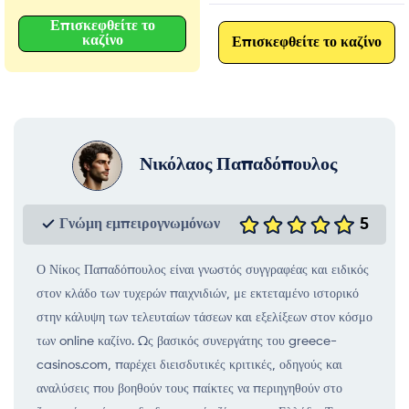
Επισκεφθείτε το
καζίνο
Επισκεφθείτε το καζίνο
Νικόλαος Παπαδόπουλος
5
Γνώμη εμπειρογνωμόνων
Ο Νίκος Παπαδόπουλος είναι γνωστός συγγραφέας και ειδικός
στον κλάδο των τυχερών παιχνιδιών, με εκτεταμένο ιστορικό
στην κάλυψη των τελευταίων τάσεων και εξελίξεων στον κόσμο
των online καζίνο. Ως βασικός συνεργάτης του greece-
casinos.com, παρέχει διεισδυτικές κριτικές, οδηγούς και
αναλύσεις που βοηθούν τους παίκτες να περιηγηθούν στο