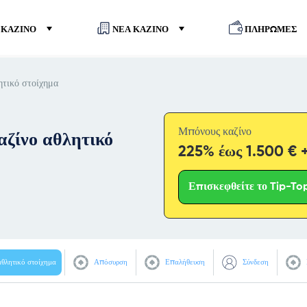
 ΚΑΖΊΝΟ
ΝΈΑ ΚΑΖΊΝΟ
ΠΛΗΡΩΜΈΣ
ητικό στοίχημα
Μπόνους καζίνο
αζίνο αθλητικό
225% έως 1.500 € 
Επισκεφθείτε το Tip-To
θλητικό στοίχημα
Απόσυρση
Επαλήθευση
Σύνδεση