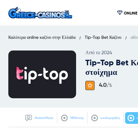
ONLINE
Καλύτερα online καζίνο στην Ελλάδα
Tip-Top Bet Καζίνο
αθλ
Από το 2024
Tip-Top Bet Κ
στοίχημα
4.0/
5
Ανασκόπηση
Μπόνους
κουλοχερηδες
α