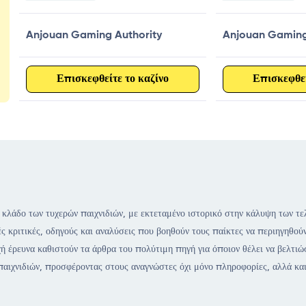
Anjouan Gaming Authority
Anjouan Gaming
Επισκεφθείτε το καζίνο
Επισκεφθεί
κλάδο των τυχερών παιχνιδιών, με εκτεταμένο ιστορικό στην κάλυψη των τελ
 κριτικές, οδηγούς και αναλύσεις που βοηθούν τους παίκτες να περιηγηθούν
χή έρευνα καθιστούν τα άρθρα του πολύτιμη πηγή για όποιον θέλει να βελτιώσ
 παιχνιδιών, προσφέροντας στους αναγνώστες όχι μόνο πληροφορίες, αλλά κα