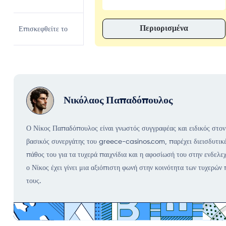
Περιορισμένα
Επισκεφθείτε το
Νικόλαος Παπαδόπουλος
Ο Νίκος Παπαδόπουλος είναι γνωστός συγγραφέας και ειδικός στον 
βασικός συνεργάτης του greece-casinos.com, παρέχει διεισδυτικές
πάθος του για τα τυχερά παιχνίδια και η αφοσίωσή του στην ενδελε
ο Νίκος έχει γίνει μια αξιόπιστη φωνή στην κοινότητα των τυχερών
τους.