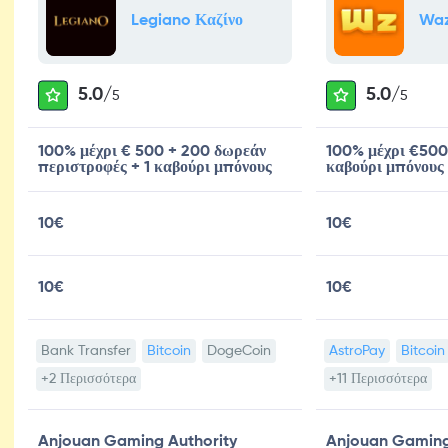
Legiano Καζίνο
Waz
5.0/
5.0/
5
5
100% μέχρι € 500 + 200 δωρεάν
100% μέχρι €500 
περιστροφές + 1 καβούρι μπόνους
καβούρι μπόνους
10€
10€
10€
10€
Bank Transfer
Bitcoin
DogeCoin
AstroPay
Bitcoin
+2 Περισσότερα
+11 Περισσότερα
Anjouan Gaming Authority
Anjouan Gaming