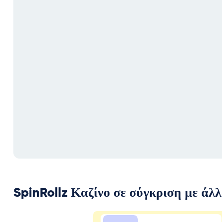
SpinRollz Καζίνο σε σύγκριση με άλλ