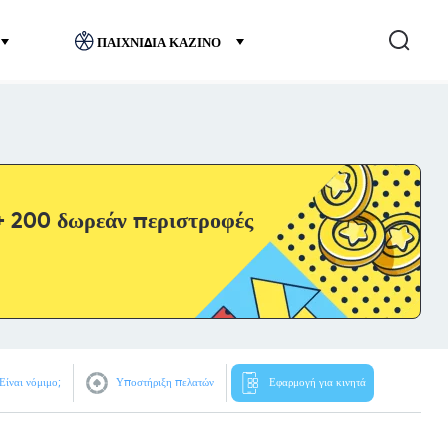
ΠΑΙΧΝΊΔΙΑ ΚΑΖΊΝΟ
+ 200 δωρεάν περιστροφές
Είναι νόμιμο;
Υποστήριξη πελατών
Εφαρμογή για κινητά