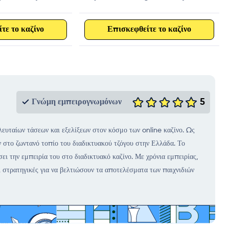
τε το καζίνο
Επισκεφθείτε το καζίνο
5
Γνώμη εμπειρογνωμόνων
ευταίων τάσεων και εξελίξεων στον κόσμο των online καζίνο. Ως
 στο ζωντανό τοπίο του διαδικτυακού τζόγου στην Ελλάδα. Το
ει την εμπειρία του στο διαδικτυακό καζίνο. Με χρόνια εμπειρίας,
ι στρατηγικές για να βελτιώσουν τα αποτελέσματα των παιχνιδιών