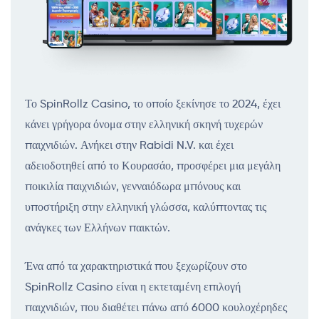
Το SpinRollz Casino, το οποίο ξεκίνησε το 2024, έχει
κάνει γρήγορα όνομα στην ελληνική σκηνή τυχερών
παιχνιδιών. Ανήκει στην Rabidi N.V. και έχει
αδειοδοτηθεί από το Κουρασάο, προσφέρει μια μεγάλη
ποικιλία παιχνιδιών, γενναιόδωρα μπόνους και
υποστήριξη στην ελληνική γλώσσα, καλύπτοντας τις
ανάγκες των Ελλήνων παικτών.
Ένα από τα χαρακτηριστικά που ξεχωρίζουν στο
SpinRollz Casino είναι η εκτεταμένη επιλογή
παιχνιδιών, που διαθέτει πάνω από 6000 κουλοχέρηδες