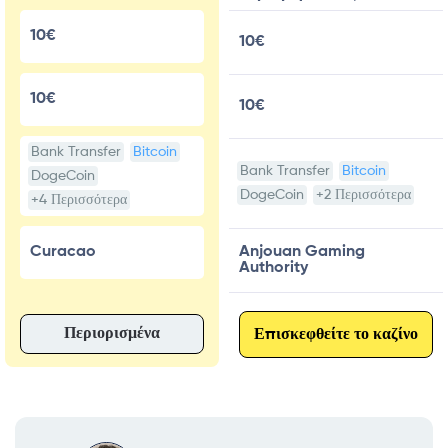
10€
10€
10€
10€
Bank Transfer
Bitcoin
Bank Transfer
Bitcoin
DogeCoin
DogeCoin
+2 Περισσότερα
+4 Περισσότερα
Curacao
Anjouan Gaming
Authority
Περιορισμένα
Επισκεφθείτε το καζίνο