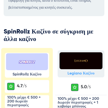
εφαρμογή για κινητά, αλλά ο ιστότοπος είναι πλήρως
βελτιστοποιημένος για κινητές συσκευές.
SpinRollz Καζίνο σε σύγκριση με
άλλα καζίνο
Legiano Καζίνο
SpinRollz Καζίνο
4.7/
5
5.0/
5
100% μέχρι € 500 +
100% μέχρι € 500 + 200
200 δωρεάν
δωρεάν περιστροφές + 1
περιστροφές
καβούρι μπόνους