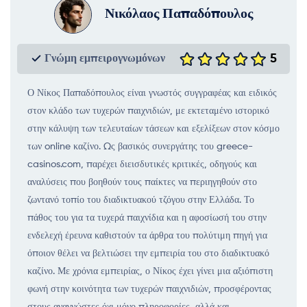
Νικόλαος Παπαδόπουλος
5
Γνώμη εμπειρογνωμόνων
Ο Νίκος Παπαδόπουλος είναι γνωστός συγγραφέας και ειδικός
στον κλάδο των τυχερών παιχνιδιών, με εκτεταμένο ιστορικό
στην κάλυψη των τελευταίων τάσεων και εξελίξεων στον κόσμο
των online καζίνο. Ως βασικός συνεργάτης του greece-
casinos.com, παρέχει διεισδυτικές κριτικές, οδηγούς και
αναλύσεις που βοηθούν τους παίκτες να περιηγηθούν στο
ζωντανό τοπίο του διαδικτυακού τζόγου στην Ελλάδα. Το
πάθος του για τα τυχερά παιχνίδια και η αφοσίωσή του στην
ενδελεχή έρευνα καθιστούν τα άρθρα του πολύτιμη πηγή για
όποιον θέλει να βελτιώσει την εμπειρία του στο διαδικτυακό
καζίνο. Με χρόνια εμπειρίας, ο Νίκος έχει γίνει μια αξιόπιστη
φωνή στην κοινότητα των τυχερών παιχνιδιών, προσφέροντας
στους αναγνώστες όχι μόνο πληροφορίες, αλλά και