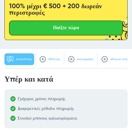
100% μέχρι € 500 + 200 δωρεάν
περιστροφές
Παίξτε τώρα
Ανασκόπηση
Μπόνους
κουλοχερηδες
αθλητικό στοίχημ
Υπέρ και κατά
Γρήγορος χρόνος πληρωμής
Διαφορετικές μέθοδοι πληρωμής
Ευνοϊκό μπόνους καλωσορίσματος