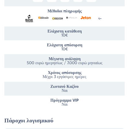
Μέθοδοι πληρωμής
4+
Ελάχιστη κατάθεση
10€
Ελάχιστη απόσυρση
10€
Μέγιστη ανάληψη
500 ευρώ ημερησίως / 7.000 ευρώ μηνιαίως
Χρόνος απόσυρσης
Μέχρι 3 εργάσιμες ημέρες
Ζωντανό Καζίνο
Ναι
Πρόγραμμα VIP
Ναι
Πάροχοι λογισμικού