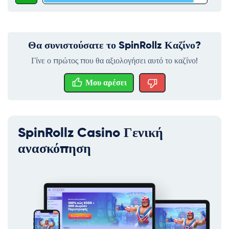
Θα συνιστούσατε το SpinRollz Καζίνο?
Γίνε ο πρώτος που θα αξιολογήσει αυτό το καζίνο!
Μου αρέσει
SpinRollz Casino Γενική
ανασκόπηση