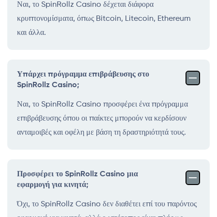
Ναι, το SpinRollz Casino δέχεται διάφορα
κρυπτονομίσματα, όπως Bitcoin, Litecoin, Ethereum
και άλλα.
Υπάρχει πρόγραμμα επιβράβευσης στο
SpinRollz Casino;
Ναι, το SpinRollz Casino προσφέρει ένα πρόγραμμα
επιβράβευσης όπου οι παίκτες μπορούν να κερδίσουν
ανταμοιβές και οφέλη με βάση τη δραστηριότητά τους.
Προσφέρει το SpinRollz Casino μια
εφαρμογή για κινητά;
Όχι, το SpinRollz Casino δεν διαθέτει επί του παρόντος