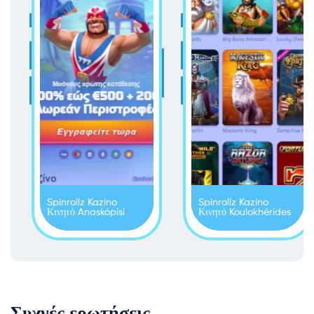
Spinrollz Kazíno
Spinrollz Kazíno
Κινητό Anaskópisi
Κινητό Koulokhérides
Συχνές ερωτήσεις