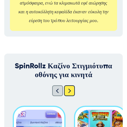
ατμόσφαιρα, ενώ τα κλιμακωτά εφέ αιώρησης
και η αυτοκόλλητη κεφαλίδα έκαναν εύκολη την
εύρεση του τρόπου λειτουργίας μου.
SpinRollz Καζίνο Στιγμιότυπα
οθόνης για κινητά