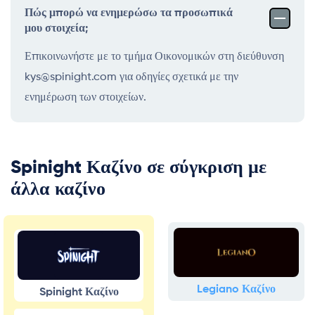
Πώς μπορώ να ενημερώσω τα προσωπικά
μου στοιχεία;
Επικοινωνήστε με το τμήμα Οικονομικών στη διεύθυνση
kys@spinight.com
για οδηγίες σχετικά με την
ενημέρωση των στοιχείων.
Spinight Καζίνο σε σύγκριση με
άλλα καζίνο
Legiano Καζίνο
Spinight Καζίνο