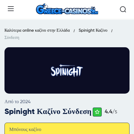
Καλύτερα online καζίνο στην Ελλάδα
Spinight Καζίνο
Σύνδεση
Από το 2024
Spinight Καζίνο Σύνδεση
4.4/
5
Μπόνους καζίνο