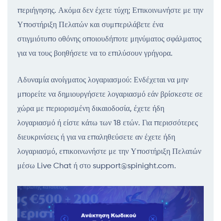
περιήγησης. Ακόμα δεν έχετε τύχη; Επικοινωνήστε με την
Υποστήριξη Πελατών και συμπεριλάβετε ένα
στιγμιότυπο οθόνης οποιουδήποτε μηνύματος σφάλματος
για να τους βοηθήσετε να το επιλύσουν γρήγορα.
Αδυναμία ανοίγματος λογαριασμού: Ενδέχεται να μην
μπορείτε να δημιουργήσετε λογαριασμό εάν βρίσκεστε σε
χώρα με περιορισμένη δικαιοδοσία, έχετε ήδη
λογαριασμό ή είστε κάτω των 18 ετών. Για περισσότερες
διευκρινίσεις ή για να επαληθεύσετε αν έχετε ήδη
λογαριασμό, επικοινωνήστε με την Υποστήριξη Πελατών
μέσω Live Chat ή στο
support@spinight.com
.