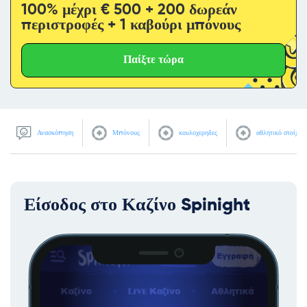
100% μέχρι € 500 + 200 δωρεάν
περιστροφές + 1 καβούρι μπόνους
Παίξτε τώρα
Ανασκόπηση
Μπόνους
κουλοχερηδες
αθλητικό στοίχημ
Είσοδος στο Καζίνο Spinight