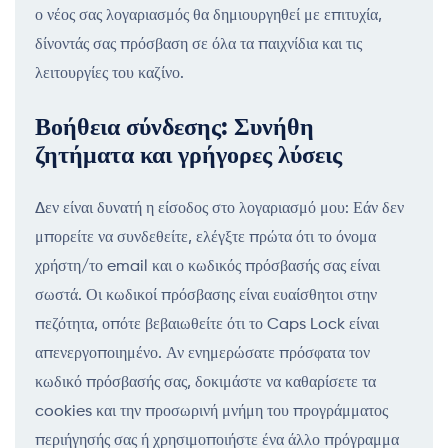
ο νέος σας λογαριασμός θα δημιουργηθεί με επιτυχία,
δίνοντάς σας πρόσβαση σε όλα τα παιχνίδια και τις
λειτουργίες του καζίνο.
Βοήθεια σύνδεσης: Συνήθη
ζητήματα και γρήγορες λύσεις
Δεν είναι δυνατή η είσοδος στο λογαριασμό μου: Εάν δεν
μπορείτε να συνδεθείτε, ελέγξτε πρώτα ότι το όνομα
χρήστη/το email και ο κωδικός πρόσβασής σας είναι
σωστά. Οι κωδικοί πρόσβασης είναι ευαίσθητοι στην
πεζότητα, οπότε βεβαιωθείτε ότι το Caps Lock είναι
απενεργοποιημένο. Αν ενημερώσατε πρόσφατα τον
κωδικό πρόσβασής σας, δοκιμάστε να καθαρίσετε τα
cookies και την προσωρινή μνήμη του προγράμματος
περιήγησής σας ή χρησιμοποιήστε ένα άλλο πρόγραμμα