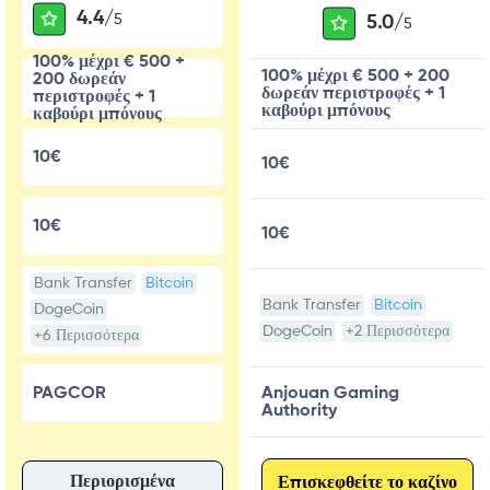
4.4/
5
5.0/
5
100% μέχρι € 500 +
100% μέχρι € 500 + 200
200 δωρεάν
δωρεάν περιστροφές + 1
περιστροφές + 1
καβούρι μπόνους
καβούρι μπόνους
10€
10€
10€
10€
Bank Transfer
Bitcoin
Bank Transfer
Bitcoin
DogeCoin
DogeCoin
+2 Περισσότερα
+6 Περισσότερα
PAGCOR
Anjouan Gaming
Authority
Περιορισμένα
Επισκεφθείτε το καζίνο