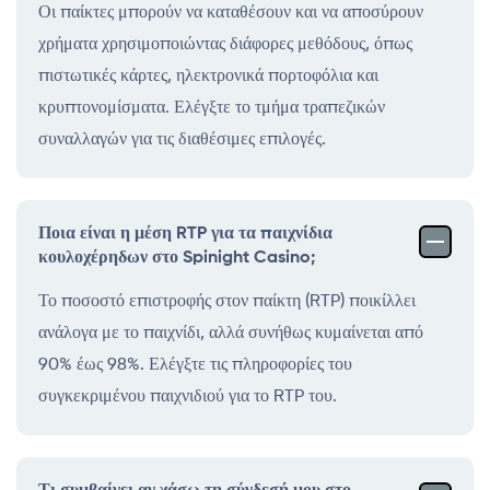
Οι παίκτες μπορούν να καταθέσουν και να αποσύρουν
χρήματα χρησιμοποιώντας διάφορες μεθόδους, όπως
πιστωτικές κάρτες, ηλεκτρονικά πορτοφόλια και
κρυπτονομίσματα. Ελέγξτε το τμήμα τραπεζικών
συναλλαγών για τις διαθέσιμες επιλογές.
Ποια είναι η μέση RTP για τα παιχνίδια
κουλοχέρηδων στο Spinight Casino;
Το ποσοστό επιστροφής στον παίκτη (RTP) ποικίλλει
ανάλογα με το παιχνίδι, αλλά συνήθως κυμαίνεται από
90% έως 98%. Ελέγξτε τις πληροφορίες του
συγκεκριμένου παιχνιδιού για το RTP του.