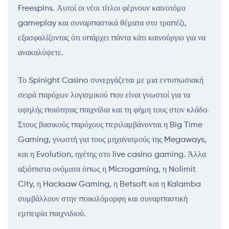
Freespins. Αυτοί οι νέοι τίτλοι φέρνουν καινοτόμο
gameplay και συναρπαστικά θέματα στο τραπέζι,
εξασφαλίζοντας ότι υπάρχει πάντα κάτι καινούργιο για να
ανακαλύψετε.
Το Spinight Casino συνεργάζεται με μια εντυπωσιακή
σειρά παρόχων λογισμικού που είναι γνωστοί για τα
υψηλής ποιότητας παιχνίδια και τη φήμη τους στον κλάδο.
Στους βασικούς παρόχους περιλαμβάνονται η Big Time
Gaming, γνωστή για τους μηχανισμούς της Megaways,
και η Evolution, ηγέτης στο live casino gaming. Άλλα
αξιόπιστα ονόματα όπως η Microgaming, η Nolimit
City, η Hacksaw Gaming, η Betsoft και η Kalamba
συμβάλλουν στην ποικιλόμορφη και συναρπαστική
εμπειρία παιχνιδιού.