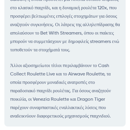
στο κλασικό παιχνίδι, και η δυναμική ρουλέτα 120x, που
προσφέρει βελτιωμένες επιλογές στοιχημάτων για όσους
αναζητούν συγκινήσεις. Οι λάτρεις της αλληλεπίδρασης θα
απολαύσουν το Bet With Streamers, όπου οι παίκτες
μπορούν να συμμετάσχουν με δημοφιλείς streamers ενώ
τοποθετούν τα στοιχήματά τους.
Άλλοι αξιοσημείωτοι τίτλοι περιλαμβάνουν το Cash
Collect Roulette Live και το Airwave Roulette, τα
οποία προσφέρουν μοναδικές ανατροπές στο
παραδοσιακό παιχνίδι ρουλέτας. Για όσους αναζητούν
ποικιλία, οι Venezia Roulette και Dragon Tiger
παρέχουν συναρπαστικές εναλλακτικές λύσεις που
αναδεικνύουν διαφορετικούς μηχανισμούς παιχνιδιού.