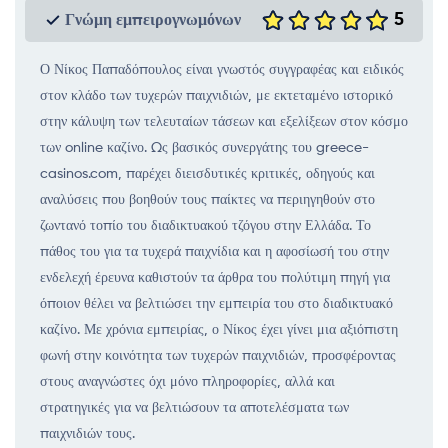
5
Γνώμη εμπειρογνωμόνων
Ο Νίκος Παπαδόπουλος είναι γνωστός συγγραφέας και ειδικός
στον κλάδο των τυχερών παιχνιδιών, με εκτεταμένο ιστορικό
στην κάλυψη των τελευταίων τάσεων και εξελίξεων στον κόσμο
των online καζίνο. Ως βασικός συνεργάτης του greece-
casinos.com, παρέχει διεισδυτικές κριτικές, οδηγούς και
αναλύσεις που βοηθούν τους παίκτες να περιηγηθούν στο
ζωντανό τοπίο του διαδικτυακού τζόγου στην Ελλάδα. Το
πάθος του για τα τυχερά παιχνίδια και η αφοσίωσή του στην
ενδελεχή έρευνα καθιστούν τα άρθρα του πολύτιμη πηγή για
όποιον θέλει να βελτιώσει την εμπειρία του στο διαδικτυακό
καζίνο. Με χρόνια εμπειρίας, ο Νίκος έχει γίνει μια αξιόπιστη
φωνή στην κοινότητα των τυχερών παιχνιδιών, προσφέροντας
στους αναγνώστες όχι μόνο πληροφορίες, αλλά και
στρατηγικές για να βελτιώσουν τα αποτελέσματα των
παιχνιδιών τους.