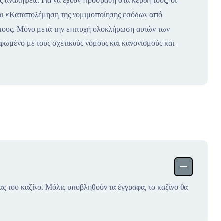
τις αναλήψεις. Για να έχουν πρόσβαση στα κέρδη τους, οι
 και «Καταπολέμηση της νομιμοποίησης εσόδων από
 τους. Μόνο μετά την επιτυχή ολοκλήρωση αυτών των
φωμένο με τους σχετικούς νόμους και κανονισμούς και
ς του καζίνο. Μόλις υποβληθούν τα έγγραφα, το καζίνο θα