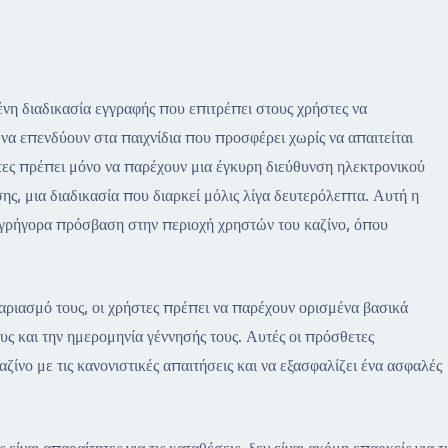
νη διαδικασία εγγραφής που επιτρέπει στους χρήστες να
να επενδύουν στα παιχνίδια που προσφέρει χωρίς να απαιτείται
τες πρέπει μόνο να παρέχουν μια έγκυρη διεύθυνση ηλεκτρονικού
ς, μια διαδικασία που διαρκεί μόλις λίγα δευτερόλεπτα. Αυτή η
 γρήγορα πρόσβαση στην περιοχή χρηστών του καζίνο, όπου
ριασμό τους, οι χρήστες πρέπει να παρέχουν ορισμένα βασικά
υς και την ημερομηνία γέννησής τους. Αυτές οι πρόσθετες
ζίνο με τις κανονιστικές απαιτήσεις και να εξασφαλίζει ένα ασφαλές