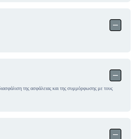
 διασφάλιση της ασφάλειας και της συμμόρφωσης με τους