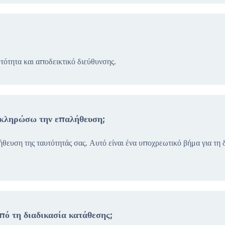
τότητα και αποδεικτικό διεύθυνσης.
κληρώσω την επαλήθευση;
λήθευση της ταυτότητάς σας. Αυτό είναι ένα υποχρεωτικό βήμα για τη
πό τη διαδικασία κατάθεσης;