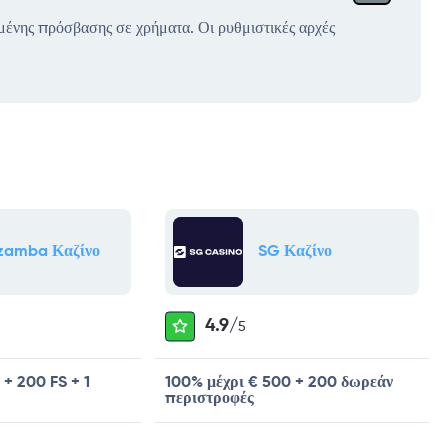
μένης πρόσβασης σε χρήματα. Οι ρυθμιστικές αρχές
amba Καζίνο
SG Καζίνο
4.9/
5
+ 200 FS + 1
100% μέχρι € 500 + 200 δωρεάν
περιστροφές