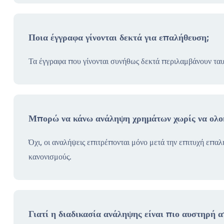
Ποια έγγραφα γίνονται δεκτά για επαλήθευση;
Τα έγγραφα που γίνονται συνήθως δεκτά περιλαμβάνουν ταυ
Μπορώ να κάνω ανάληψη χρημάτων χωρίς να ολο
Όχι, οι αναλήψεις επιτρέπονται μόνο μετά την επιτυχή επα
κανονισμούς.
Γιατί η διαδικασία ανάληψης είναι πιο αυστηρή α