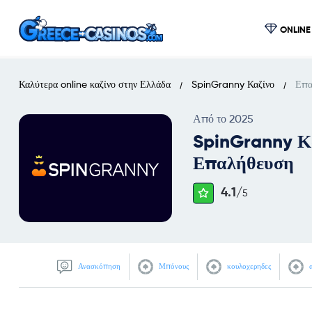
ONLINE
Καλύτερα online καζίνο στην Ελλάδα
SpinGranny Καζίνο
Επα
Από το 2025
SpinGranny Κ
Επαλήθευση
4.1/
5
Ανασκόπηση
Μπόνους
κουλοχερηδες
α