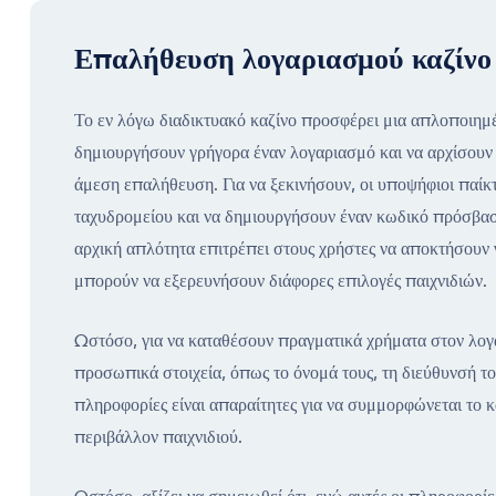
Επαλήθευση λογαριασμού καζίνο
Το εν λόγω διαδικτυακό καζίνο προσφέρει μια απλοποιημέ
δημιουργήσουν γρήγορα έναν λογαριασμό και να αρχίσουν 
άμεση επαλήθευση. Για να ξεκινήσουν, οι υποψήφιοι παίκ
ταχυδρομείου και να δημιουργήσουν έναν κωδικό πρόσβαση
αρχική απλότητα επιτρέπει στους χρήστες να αποκτήσουν
μπορούν να εξερευνήσουν διάφορες επιλογές παιχνιδιών.
Ωστόσο, για να καταθέσουν πραγματικά χρήματα στον λογα
προσωπικά στοιχεία, όπως το όνομά τους, τη διεύθυνσή το
πληροφορίες είναι απαραίτητες για να συμμορφώνεται το κα
περιβάλλον παιχνιδιού.