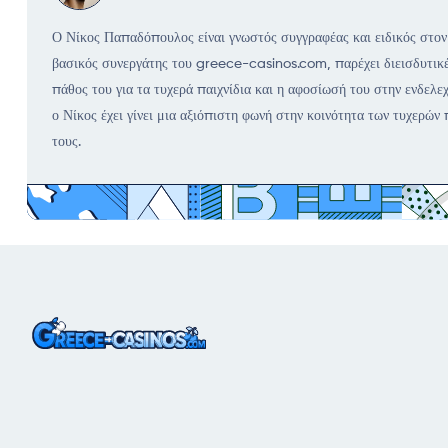
Ο Νίκος Παπαδόπουλος είναι γνωστός συγγραφέας και ειδικός στον 
βασικός συνεργάτης του greece-casinos.com, παρέχει διεισδυτικές
πάθος του για τα τυχερά παιχνίδια και η αφοσίωσή του στην ενδελε
ο Νίκος έχει γίνει μια αξιόπιστη φωνή στην κοινότητα των τυχερών
τους.