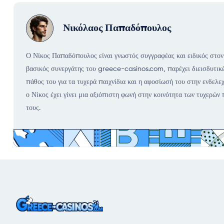
Νικόλαος Παπαδόπουλος
Ο Νίκος Παπαδόπουλος είναι γνωστός συγγραφέας και ειδικός στον 
βασικός συνεργάτης του greece-casinos.com, παρέχει διεισδυτικές
πάθος του για τα τυχερά παιχνίδια και η αφοσίωσή του στην ενδελε
ο Νίκος έχει γίνει μια αξιόπιστη φωνή στην κοινότητα των τυχερών
τους.