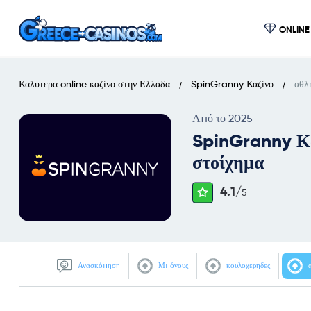
ONLINE
Καλύτερα online καζίνο στην Ελλάδα
SpinGranny Καζίνο
αθλ
Από το 2025
SpinGranny Κα
στοίχημα
4.1/
5
Ανασκόπηση
Μπόνους
κουλοχερηδες
α