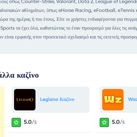
ίτλους όπως Counter-Strike, Valorant, Dota 2, League of Legends
δοσιακών αθλημάτων, όπως eHorse Racing, eFootball, eTennis και 
α της ημέρας ή του έτους. Είτε οι χρήστες ενδιαφέρονται για πυγμα
ports τα έχει όλα, καθιστώντας το έναν προορισμό για όλες τις αν
 είναι εμφανής στον προσεκτικό σχεδιασμό και τις εκτενείς προσφορ
άλλα καζίνο
Legiano Καζίνο
Waz
5.0/
5.0/
5
5