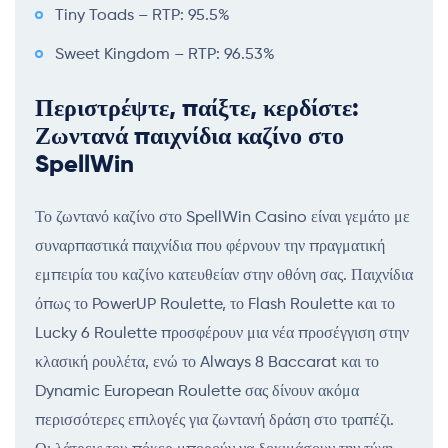
Tiny Toads – RTP: 95.5%
Sweet Kingdom – RTP: 96.53%
Περιστρέψτε, παίξτε, κερδίστε:
Ζωντανά παιχνίδια καζίνο στο
SpellWin
Το ζωντανό καζίνο στο SpellWin Casino είναι γεμάτο με
συναρπαστικά παιχνίδια που φέρνουν την πραγματική
εμπειρία του καζίνο κατευθείαν στην οθόνη σας. Παιχνίδια
όπως το PowerUP Roulette, το Flash Roulette και το
Lucky 6 Roulette προσφέρουν μια νέα προσέγγιση στην
κλασική ρουλέτα, ενώ το Always 8 Baccarat και το
Dynamic European Roulette σας δίνουν ακόμα
περισσότερες επιλογές για ζωντανή δράση στο τραπέζι.