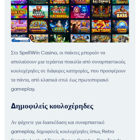
Στο SpellWin Casino, οι παίκτες μπορούν να
απολαύσουν μια τεράστια ποικιλία από συναρπαστικούς
κουλοχέρηδες σε διάφορες κατηγορίες, που προσφέρουν
τα πάντα, από κλασικά στυλ έως πρωτοποριακό
gameplay.
Δημοφιλείς κουλοχέρηδες
Αν ψάχνετε για διασκέδαση και συναρπαστικό
gameplay, δημοφιλείς κουλοχέρηδες όπως Retro