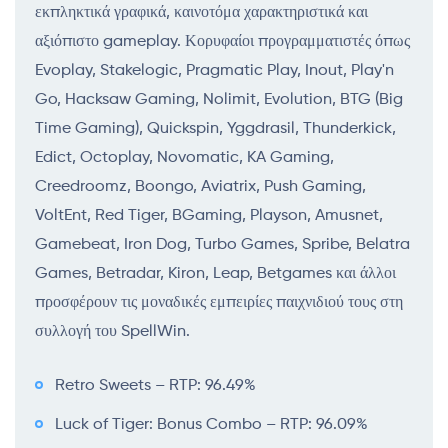
εκπληκτικά γραφικά, καινοτόμα χαρακτηριστικά και
αξιόπιστο gameplay. Κορυφαίοι προγραμματιστές όπως
Evoplay, Stakelogic, Pragmatic Play, Inout, Play'n
Go, Hacksaw Gaming, Nolimit, Evolution, BTG (Big
Time Gaming), Quickspin, Yggdrasil, Thunderkick,
Edict, Octoplay, Novomatic, KA Gaming,
Creedroomz, Boongo, Aviatrix, Push Gaming,
VoltEnt, Red Tiger, BGaming, Playson, Amusnet,
Gamebeat, Iron Dog, Turbo Games, Spribe, Belatra
Games, Betradar, Kiron, Leap, Betgames και άλλοι
προσφέρουν τις μοναδικές εμπειρίες παιχνιδιού τους στη
συλλογή του SpellWin.
Retro Sweets – RTP: 96.49%
Luck of Tiger: Bonus Combo – RTP: 96.09%