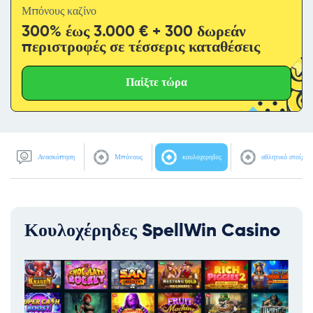
Μπόνους καζίνο
300% έως 3.000 € + 300 δωρεάν
περιστροφές σε τέσσερις καταθέσεις
Παίξτε τώρα
Ανασκόπηση
Μπόνους
κουλοχερηδες
αθλητικό στοίχημ
Κουλοχέρηδες SpellWin Casino