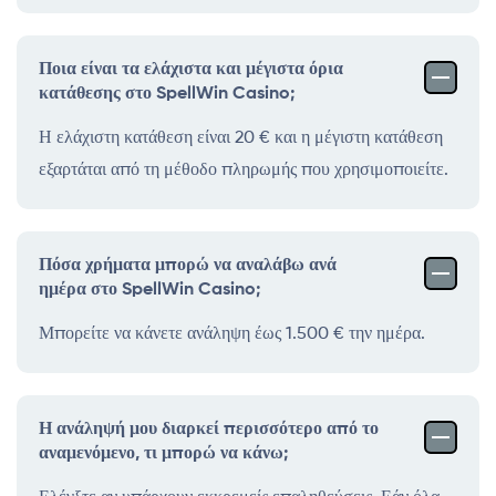
Ποια είναι τα ελάχιστα και μέγιστα όρια
κατάθεσης στο SpellWin Casino;
Η ελάχιστη κατάθεση είναι 20 € και η μέγιστη κατάθεση
εξαρτάται από τη μέθοδο πληρωμής που χρησιμοποιείτε.
Πόσα χρήματα μπορώ να αναλάβω ανά
ημέρα στο SpellWin Casino;
Μπορείτε να κάνετε ανάληψη έως 1.500 € την ημέρα.
Η ανάληψή μου διαρκεί περισσότερο από το
αναμενόμενο, τι μπορώ να κάνω;