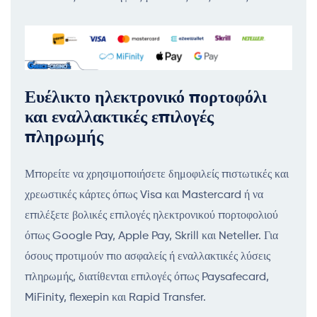
Ευέλικτο ηλεκτρονικό πορτοφόλι
και εναλλακτικές επιλογές
πληρωμής
Μπορείτε να χρησιμοποιήσετε δημοφιλείς πιστωτικές και
χρεωστικές κάρτες όπως Visa και Mastercard ή να
επιλέξετε βολικές επιλογές ηλεκτρονικού πορτοφολιού
όπως Google Pay, Apple Pay, Skrill και Neteller. Για
όσους προτιμούν πιο ασφαλείς ή εναλλακτικές λύσεις
πληρωμής, διατίθενται επιλογές όπως Paysafecard,
MiFinity, flexepin και Rapid Transfer.