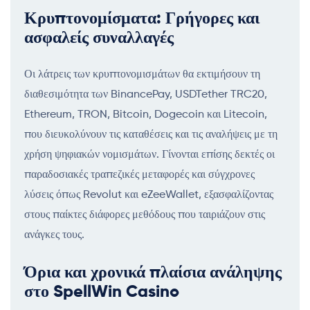
Κρυπτονομίσματα: Γρήγορες και
ασφαλείς συναλλαγές
Οι λάτρεις των κρυπτονομισμάτων θα εκτιμήσουν τη
διαθεσιμότητα των BinancePay, USDTether TRC20,
Ethereum, TRON, Bitcoin, Dogecoin και Litecoin,
που διευκολύνουν τις καταθέσεις και τις αναλήψεις με τη
χρήση ψηφιακών νομισμάτων. Γίνονται επίσης δεκτές οι
παραδοσιακές τραπεζικές μεταφορές και σύγχρονες
λύσεις όπως Revolut και eZeeWallet, εξασφαλίζοντας
στους παίκτες διάφορες μεθόδους που ταιριάζουν στις
ανάγκες τους.
Όρια και χρονικά πλαίσια ανάληψης
στο SpellWin Casino