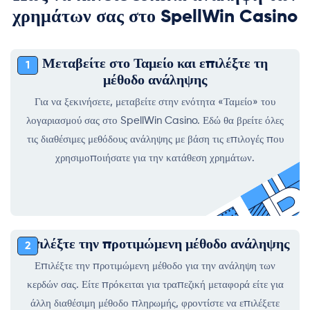
χρημάτων σας στο SpellWin Casino
Μεταβείτε στο Ταμείο και επιλέξτε τη
1
μέθοδο ανάληψης
Για να ξεκινήσετε, μεταβείτε στην ενότητα «Ταμείο» του
λογαριασμού σας στο SpellWin Casino. Εδώ θα βρείτε όλες
τις διαθέσιμες μεθόδους ανάληψης με βάση τις επιλογές που
χρησιμοποιήσατε για την κατάθεση χρημάτων.
Επιλέξτε την προτιμώμενη μέθοδο ανάληψης
2
Επιλέξτε την προτιμώμενη μέθοδο για την ανάληψη των
κερδών σας. Είτε πρόκειται για τραπεζική μεταφορά είτε για
άλλη διαθέσιμη μέθοδο πληρωμής, φροντίστε να επιλέξετε