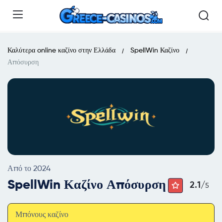
Καλύτερα online καζίνο στην Ελλάδα
SpellWin Καζίνο
Απόσυρση
Από το 2024
SpellWin Καζίνο Απόσυρση
2.1/
5
Μπόνους καζίνο