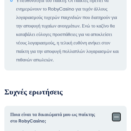
Υπευθυνότητα του παίκτη: Οι παίκτες πρέπει να
ενημερώνουν το RobyCasino για τυχόν άλλους
λογαριασμούς τυχερών παιχνιδιών που διατηρούν για
την αποφυγή τυχαίων ανοιγμάτων. Ενώ το καζίνο θα
καταβάλει εύλογες προσπάθειες για να αποκλείσει
νέους λογαριασμούς, η τελική ευθύνη ανήκει στον
παίκτη για την αποφυγή πολλαπλών λογαριασμών και
πιθανών απωλειών.
Συχνές ερωτήσεις
Ποια είναι τα δικαιώματά μου ως παίκτης
στο RobyCasino;