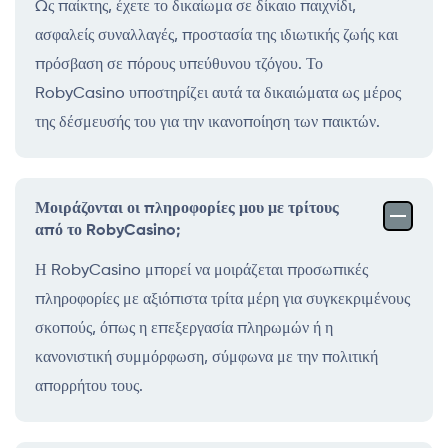
Ως παίκτης, έχετε το δικαίωμα σε δίκαιο παιχνίδι,
ασφαλείς συναλλαγές, προστασία της ιδιωτικής ζωής και
πρόσβαση σε πόρους υπεύθυνου τζόγου. Το
RobyCasino υποστηρίζει αυτά τα δικαιώματα ως μέρος
της δέσμευσής του για την ικανοποίηση των παικτών.
Μοιράζονται οι πληροφορίες μου με τρίτους
από το RobyCasino;
Η RobyCasino μπορεί να μοιράζεται προσωπικές
πληροφορίες με αξιόπιστα τρίτα μέρη για συγκεκριμένους
σκοπούς, όπως η επεξεργασία πληρωμών ή η
κανονιστική συμμόρφωση, σύμφωνα με την πολιτική
απορρήτου τους.