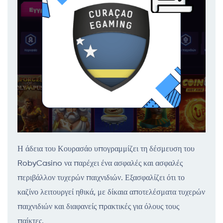
Η άδεια του Κουρασάο υπογραμμίζει τη δέσμευση του
RobyCasino να παρέχει ένα ασφαλές και ασφαλές
περιβάλλον τυχερών παιχνιδιών. Εξασφαλίζει ότι το
καζίνο λειτουργεί ηθικά, με δίκαια αποτελέσματα τυχερών
παιχνιδιών και διαφανείς πρακτικές για όλους τους
παίκτες.