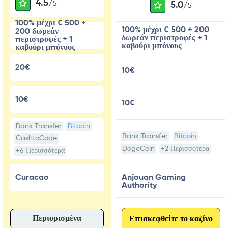
4.5/
5
5.0/
5
100% μέχρι € 500 +
100% μέχρι € 500 + 200
200 δωρεάν
δωρεάν περιστροφές + 1
περιστροφές + 1
καβούρι μπόνους
καβούρι μπόνους
20€
10€
10€
10€
Bank Transfer
Bitcoin
Bank Transfer
Bitcoin
CashtoCode
DogeCoin
+2 Περισσότερα
+6 Περισσότερα
Curacao
Anjouan Gaming
Authority
Περιορισμένα
Επισκεφθείτε το καζίνο