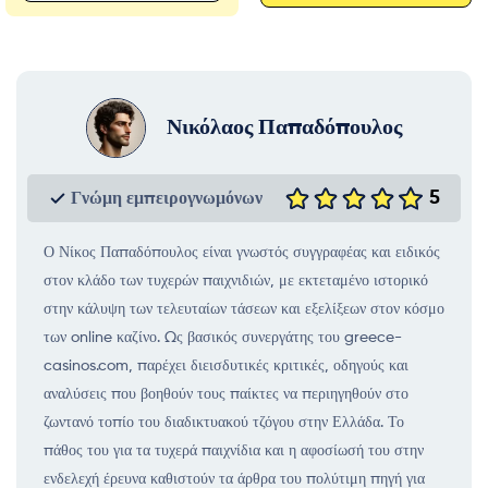
Νικόλαος Παπαδόπουλος
5
Γνώμη εμπειρογνωμόνων
Ο Νίκος Παπαδόπουλος είναι γνωστός συγγραφέας και ειδικός
στον κλάδο των τυχερών παιχνιδιών, με εκτεταμένο ιστορικό
στην κάλυψη των τελευταίων τάσεων και εξελίξεων στον κόσμο
των online καζίνο. Ως βασικός συνεργάτης του greece-
casinos.com, παρέχει διεισδυτικές κριτικές, οδηγούς και
αναλύσεις που βοηθούν τους παίκτες να περιηγηθούν στο
ζωντανό τοπίο του διαδικτυακού τζόγου στην Ελλάδα. Το
πάθος του για τα τυχερά παιχνίδια και η αφοσίωσή του στην
ενδελεχή έρευνα καθιστούν τα άρθρα του πολύτιμη πηγή για