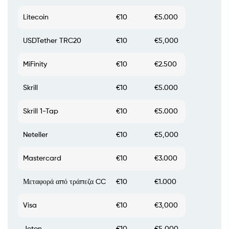
Litecoin
€10
€5.000
USDTether TRC20
€10
€5,000
MiFinity
€10
€2.500
Skrill
€10
€5.000
Skrill 1-Tap
€10
€5.000
Neteller
€10
€5,000
Mastercard
€10
€3.000
Μεταφορά από τράπεζα CC
€10
€1.000
Visa
€10
€3,000