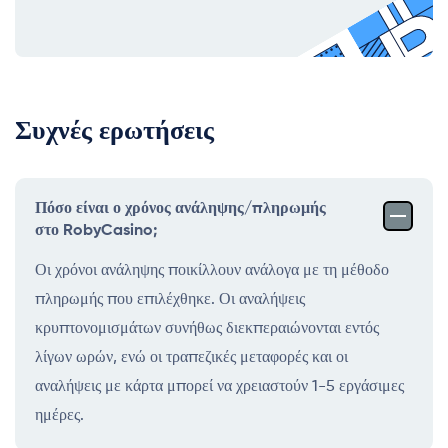
Συχνές ερωτήσεις
Πόσο είναι ο χρόνος ανάληψης/πληρωμής
στο RobyCasino;
Οι χρόνοι ανάληψης ποικίλλουν ανάλογα με τη μέθοδο
πληρωμής που επιλέχθηκε. Οι αναλήψεις
κρυπτονομισμάτων συνήθως διεκπεραιώνονται εντός
λίγων ωρών, ενώ οι τραπεζικές μεταφορές και οι
αναλήψεις με κάρτα μπορεί να χρειαστούν 1-5 εργάσιμες
ημέρες.