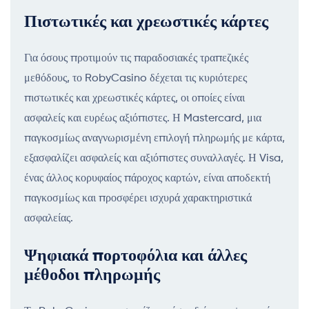
Πιστωτικές και χρεωστικές κάρτες
Για όσους προτιμούν τις παραδοσιακές τραπεζικές
μεθόδους, το RobyCasino δέχεται τις κυριότερες
πιστωτικές και χρεωστικές κάρτες, οι οποίες είναι
ασφαλείς και ευρέως αξιόπιστες. Η Mastercard, μια
παγκοσμίως αναγνωρισμένη επιλογή πληρωμής με κάρτα,
εξασφαλίζει ασφαλείς και αξιόπιστες συναλλαγές. Η Visa,
ένας άλλος κορυφαίος πάροχος καρτών, είναι αποδεκτή
παγκοσμίως και προσφέρει ισχυρά χαρακτηριστικά
ασφαλείας.
Ψηφιακά πορτοφόλια και άλλες
μέθοδοι πληρωμής