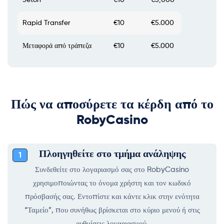
Jeton
€10
€5,000
Rapid Transfer
€10
€5.000
Μεταφορά από τράπεζα
€10
€5.000
Πώς να αποσύρετε τα κέρδη από το
RobyCasino
Πλοηγηθείτε στο τμήμα ανάληψης
1
Συνδεθείτε στο λογαριασμό σας στο RobyCasino
χρησιμοποιώντας το όνομα χρήστη και τον κωδικό
πρόσβασής σας. Εντοπίστε και κάντε κλικ στην ενότητα
“Ταμείο”, που συνήθως βρίσκεται στο κύριο μενού ή στις
ρυθμίσεις λογαριασμού.