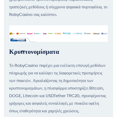
τραπεζικές μεθόδους ή σύγχρονα ψηφιακά πορτοφόλια, το
RobyCasino σας καλύπτει.
Κρυπτονομίσματα
Το RobyCasino παρέχει μια ευέλικτη επιλογή μεθόδων
πληρωμής για να καλύψει τις διαφορετικές προτιμήσεις
των παικτών. Αγκαλιάζοντας τη δημοτικότητα των
κρυπτονομισμάτων, η πλατφόρμα υποστηρίζει Bitcoin,
DOGE, Litecoin και USDTether TRC20, προσφέροντας
γρήγορες και ασφαλείς συναλλαγές με ποικίλα οφέλη
όπως σταθερότητα και χαμηλές χρεώσεις.