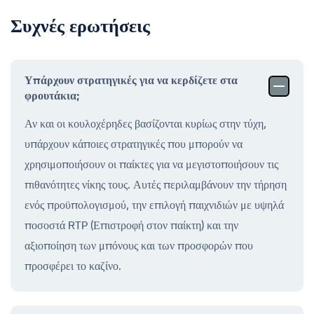
Συχνές ερωτήσεις
Υπάρχουν στρατηγικές για να κερδίζετε στα
φρουτάκια;
Αν και οι κουλοχέρηδες βασίζονται κυρίως στην τύχη,
υπάρχουν κάποιες στρατηγικές που μπορούν να
χρησιμοποιήσουν οι παίκτες για να μεγιστοποιήσουν τις
πιθανότητες νίκης τους. Αυτές περιλαμβάνουν την τήρηση
ενός προϋπολογισμού, την επιλογή παιχνιδιών με υψηλά
ποσοστά RTP (Επιστροφή στον παίκτη) και την
αξιοποίηση των μπόνους και των προσφορών που
προσφέρει το καζίνο.