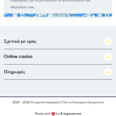
στρατηγικές για να βελτιώσουν τα αποτελέσματα των
παιχνιδιών τους.
Σχετικά με εμας
Online casino
Πληρωμές
2020 - 2026 Πνευματικά δικαιώματα | Όλα τα δικαιώματα διατηρούνται
Made with
by
E-legance.net