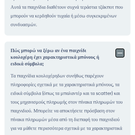
Αυτά τα παιχνίδια διαθέτουν συχνά τεράστια τζάκποτ που
μπορούν να κερδηθούν τυχαία ή μέσω συγκεκριμένων
συνδυασμών.
Πώς μπορώ να ξέρω αν ένα παιχνίδι
κουλοχέρη έχει χαρακτηριστικά μπόνους ή
ειδικά σύμβολα;
Τα παιχνίδια κουλοχέρηδων συνήθως παρέχουν
πληροφορίες σχετικά με τα χαρακτηριστικά μπόνους, τα
ειδικά σύμβολα (όπως τα μπαλαντέρ και τα scatter) και
τους μηχανισμούς πληρωμής στον πίνακα πληρωμών του
παιχνιδιού. Μπορείτε να αποκτήσετε πρόσβαση στον
πίνακα πληρωμών μέσα από τη διεπαφή του παιχνιδιού
για να μάθετε περισσότερα σχετικά με τα χαρακτηριστικά