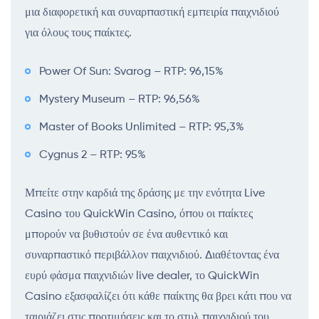
μια διαφορετική και συναρπαστική εμπειρία παιχνιδιού
για όλους τους παίκτες.
Power Of Sun: Svarog – RTP: 96,15%
Mystery Museum – RTP: 96,56%
Master of Books Unlimited – RTP: 95,3%
Cygnus 2 – RTP: 95%
Μπείτε στην καρδιά της δράσης με την ενότητα Live
Casino του QuickWin Casino, όπου οι παίκτες
μπορούν να βυθιστούν σε ένα αυθεντικό και
συναρπαστικό περιβάλλον παιχνιδιού. Διαθέτοντας ένα
ευρύ φάσμα παιχνιδιών live dealer, το QuickWin
Casino εξασφαλίζει ότι κάθε παίκτης θα βρει κάτι που να
ταιριάζει στις προτιμήσεις και το στυλ παιχνιδιού του.