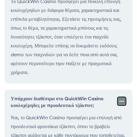
Το QuickWin Casino προσφέρει μια ποικίλη επιλογή
κουλοχέρηδων με διάφορα θέματα, χαρακτηριστικά και
επίπεδα μεταβλητότητας. Εξετάστε τις προτιμήσεις σας,
όπως το θέμα, τα χαρακτηριστικά μπόνους και τις
δυνατότητες τζάκποτ, όταν επιλέγετε ένα παιχνίδι
κουλοχέρη. Μπορείτε επίσης να δοκιμάσετε εκδόσεις
demo των παιχνιδιών για να δείτε ποια από αυτά σας
αρέσουν περισσότερο πριν παίξετε με πραγματικά
χρήματα.
Υπάρχουν διαθέσιμα στο QuickWin Casino
κουλοχέρηδες με προοδευτικό τζάκποτ;
Ναι, το QuickWin Casino προσφέρει μια επιλογή από
προοδευτικά φρουτάκια τζάκποτ, όπου το βραβείο
τζάκποτ αυξάνεται με κάθε ποντάρισμα που τοποθετείται.