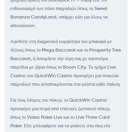
γρήγορη δράση του Blackjack 77 – Ruby είτε τον
ενθουσιασμό των σόου παιχνιδιών όπως το Sweet
Bonanza CandyLand, υπάρχει κάτι για όλους να
απολαύσουν.
Αφεθείτε στη διαχρονική κομψότητα του μπακαρά με
τίτλους όπως το Mega Baccarat και το Prosperity Tree
Baccarat, ή δοκιμάστε την τύχη σας με καινοτόμα
παιχνίδια με ζάρια όπως το Boom City. Το τμήμα Live
Casino του QuickWin Casino προσφέρει μια ποικιλία
παιχνιδιών που ανταποκρίνονται στα γούστα κάθε παίκτη.
Για τους λάτρεις του πόκερ, το QuickWin Casino
προσφέρει μια σειρά από επιλογές ζωντανού πόκερ,
όπως το Video Poker Live και το Live Three Card
Poker. Είτε μπλοφάρετε για να φτάσετε στη νίκη είτε