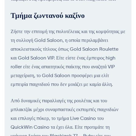
Τμήμα ζωντανού καζίνο
Ζήστε την επιτομή της πολυτέλειας και της κομψότητας με
τη συλλογή Gold Saloon, η οποία περιλαμβάνει
αποκλειστικούς τίτλους όπως Gold Saloon Roulette
και Gold Saloon VIP. Είτε είστε ένας έμπειρος high
roller είτε ένας απαιτητικός παίκτης που αναζητά VIP
μεταχείριση, το Gold Saloon προσφέρει μια ελίτ
εμπειρία παιχνιδιού που δεν μοιάζει με καμία άλλη.
Από δυναμικές παραλλαγές της ρουλέτας και του
μπλακτζάκ μέχρι συναρπαστικές εκπομπές παιχνιδιών
και επιλογές πόκερ, το τμήμα Live Casino του
QuickWin Casino τα έχει όλα. Είτε προτιμάτε τη