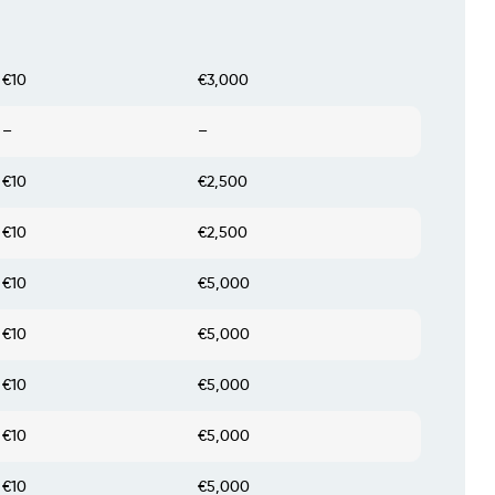
€10
€3,000
–
–
€10
€2,500
€10
€2,500
€10
€5,000
€10
€5,000
€10
€5,000
€10
€5,000
€10
€5,000