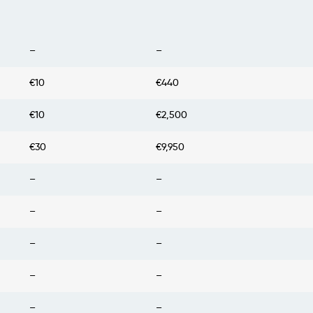
–
–
€10
€440
€10
€2,500
€30
€9,950
–
–
–
–
–
–
–
–
–
–