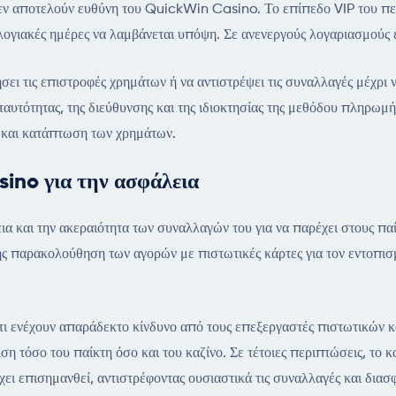
 αποτελούν ευθύνη του QuickWin Casino. Το επίπεδο VIP του πελά
ογιακές ημέρες να λαμβάνεται υπόψη. Σε ανενεργούς λογαριασμούς ε
ι τις επιστροφές χρημάτων ή να αντιστρέψει τις συναλλαγές μέχρι 
 ταυτότητας, της διεύθυνσης και της ιδιοκτησίας της μεθόδου πληρω
 και κατάπτωση των χρημάτων.
ino για την ασφάλεια
 και την ακεραιότητα των συναλλαγών του για να παρέχει στους παίκ
ής παρακολούθηση των αγορών με πιστωτικές κάρτες για τον εντοπισ
ότι ενέχουν απαράδεκτο κίνδυνο από τους επεξεργαστές πιστωτικών
ση τόσο του παίκτη όσο και του καζίνο. Σε τέτοιες περιπτώσεις, το 
ει επισημανθεί, αντιστρέφοντας ουσιαστικά τις συναλλαγές και διασ