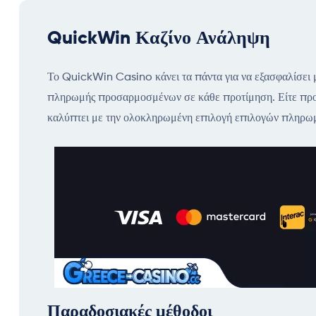
QuickWin Καζίνο Ανάληψη
Το QuickWin Casino κάνει τα πάντα για να εξασφαλίσει μ
πληρωμής προσαρμοσμένων σε κάθε προτίμηση. Είτε προτ
καλύπτει με την ολοκληρωμένη επιλογή επιλογών πληρω
Παραδοσιακές μέθοδοι