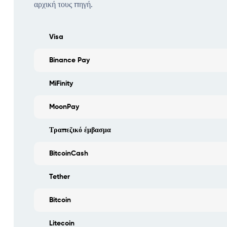
αρχική τους πηγή.
Visa
Binance Pay
MiFinity
MoonPay
Τραπεζικό έμβασμα
BitcoinCash
Tether
Bitcoin
Litecoin