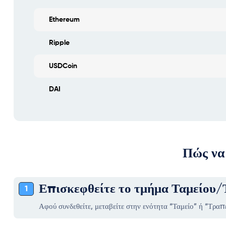
Ethereum
Ripple
USDCoin
DAI
Πώς να
Επισκεφθείτε το τμήμα Ταμείου
1
Αφού συνδεθείτε, μεταβείτε στην ενότητα “Ταμείο” ή “Τραπεζ