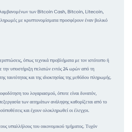
ιλαμβανομένων των Bitcoin Cash, Bitcoin, Litecoin,
 πληρωμές με κρυπτονομίσματα προσφέρουν έναν βολικό
εριπτώσεις, όπως τεχνικά προβλήματα με τον ιστότοπο ή
ε την υποστήριξη πελατών εντός 24 ωρών από τη
ης ταυτότητας και της ιδιοκτησίας της μεθόδου πληρωμής.
οφοδότηση του λογαριασμού, όποτε είναι δυνατόν,
πεξεργασία των αιτημάτων ανάληψης καθορίζεται από το
οϋποθέσεις και έχουν ολοκληρωθεί οι έλεγχοι.
 τους υπαλλήλους του οικονομικού τμήματος. Τυχόν