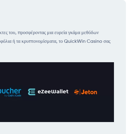
κτες του, προσφέροντας μια ευρεία γκάμα μεθόδων
τοφόλια ή τα κρυπτονομίσματα, το QuickWin Casino σας