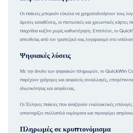
Οι παίκτες μπορούν εύκολα να χρηματοδοτήσουν τους λογα
άμεσες καταθέσεις, οι πιστωτικές και χρεωστικές κάρτες 
παιχνίδια καζίνο χωρίς καθυστέρηση. Επιπλέον, το Quic
απευθείας από τον τραπεζικό σας λογαριασμό στο υπόλοιπ
Ψηφιακές λύσεις
Με την άνοδο των ψηφιακών πληρωμών, το QuickWin Cas
παρέχουν γρήγορες και ασφαλείς συναλλαγές, επιτρέποντ
ιδιωτικότητας και ασφάλειας.
Οι Έλληνες παίκτες που αναζητούν εναλλακτικές επιλογ
υποστηρίζει πολλαπλά νομίσματα και προσφέρει απρόσκ
Πληρωμές σε κρυπτονόμισμα