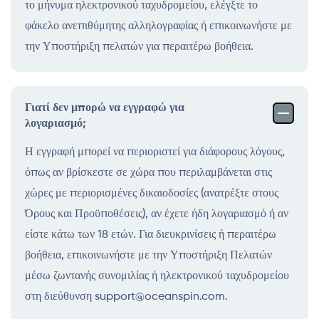
το μήνυμα ηλεκτρονικού ταχυδρομείου, ελέγξτε το
φάκελο ανεπιθύμητης αλληλογραφίας ή επικοινωνήστε με
την Υποστήριξη πελατών για περαιτέρω βοήθεια.
Γιατί δεν μπορώ να εγγραφώ για
λογαριασμό;
Η εγγραφή μπορεί να περιοριστεί για διάφορους λόγους,
όπως αν βρίσκεστε σε χώρα που περιλαμβάνεται στις
χώρες με περιορισμένες δικαιοδοσίες (ανατρέξτε στους
Όρους και Προϋποθέσεις), αν έχετε ήδη λογαριασμό ή αν
είστε κάτω των 18 ετών. Για διευκρινίσεις ή περαιτέρω
βοήθεια, επικοινωνήστε με την Υποστήριξη Πελατών
μέσω ζωντανής συνομιλίας ή ηλεκτρονικού ταχυδρομείου
στη διεύθυνση
support@oceanspin.com
.