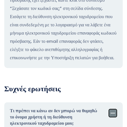
πρόσβασης έχει ξεχαστεί, κάντε κλικ στο σύνδεσμο
“Ξεχάσατε τον κωδικό σας;” στη σελίδα σύνδεσης.
Εισάγετε τη διεύθυνση ηλεκτρονικού ταχυδρομείου που
είναι συνδεδεμένη με το λογαριασμό για να λάβετε ένα
μήνυμα ηλεκτρονικού ταχυδρομείου επαναφοράς κωδικού
πρόσβασης. Εάν το email επαναφοράς δεν φτάσει,
ελέγξτε το φάκελο ανεπιθύμητης αλληλογραφίας ή
επικοινωνήστε με την Υποστήριξη πελατών για βοήθεια.
Συχνές ερωτήσεις
Τι πρέπει να κάνω αν δεν μπορώ να θυμηθώ
το όνομα χρήστη ή τη διεύθυνση
ηλεκτρονικού ταχυδρομείου μου;