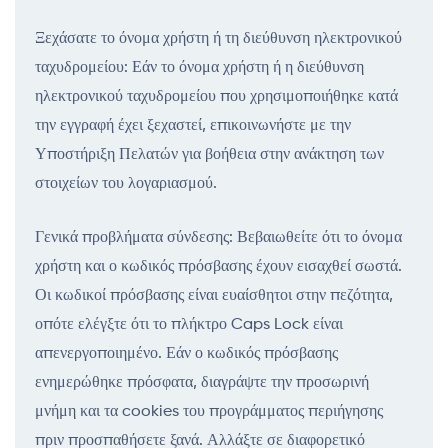
Ξεχάσατε το όνομα χρήστη ή τη διεύθυνση ηλεκτρονικού
ταχυδρομείου: Εάν το όνομα χρήστη ή η διεύθυνση
ηλεκτρονικού ταχυδρομείου που χρησιμοποιήθηκε κατά
την εγγραφή έχει ξεχαστεί, επικοινωνήστε με την
Υποστήριξη Πελατών για βοήθεια στην ανάκτηση των
στοιχείων του λογαριασμού.
Γενικά προβλήματα σύνδεσης: Βεβαιωθείτε ότι το όνομα
χρήστη και ο κωδικός πρόσβασης έχουν εισαχθεί σωστά.
Οι κωδικοί πρόσβασης είναι ευαίσθητοι στην πεζότητα,
οπότε ελέγξτε ότι το πλήκτρο Caps Lock είναι
απενεργοποιημένο. Εάν ο κωδικός πρόσβασης
ενημερώθηκε πρόσφατα, διαγράψτε την προσωρινή
μνήμη και τα cookies του προγράμματος περιήγησης
πριν προσπαθήσετε ξανά. Αλλάξτε σε διαφορετικό