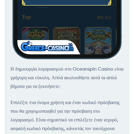
Η δημιουργία λογαριασμού στο Oceanspin Casino είναι
γρήγορη και εύκολη. Απλά ακολουθήστε αυτά τα απλά
βήματα για να ξεκινήσετε:
Επιλέξτε ένα όνομα χρήστη και έναν κωδικό πρόσβασης
που θα χρησιμοποιηθεί για την πρόσβαση στο
λογαριασμό. Είναι σημαντικό να επιλέξετε έναν ισχυρό,
ασφαλή κωδικό πρόσβασης, κάνοντάς τον ταυτόχρονα