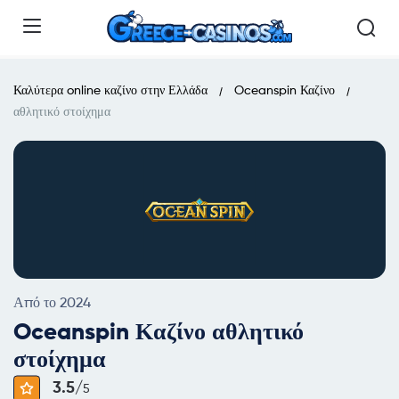
Καλύτερα online καζίνο στην Ελλάδα
Oceanspin Καζίνο
αθλητικό στοίχημα
Από το 2024
Oceanspin Καζίνο αθλητικό
στοίχημα
3.5/
5