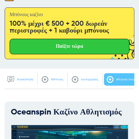
Μπόνους καζίνο
100% μέχρι € 500 + 200 δωρεάν
περιστροφές + 1 καβούρι μπόνους
Παίξτε τώρα
Ανασκόπηση
Μπόνους
κουλοχερηδες
αθλητικό στοίχημ
Oceanspin Καζίνο Αθλητισμός