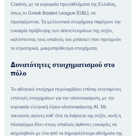
Casino, με τα κορυφαία πρωταθλήματα της Ελλάδας,
όπως το Greek Basket League (GBL), να
προσφέρονται. Τα μελλοντικά στοιχήματα παρέχουν την
ευκαιρία πρόβλεψης των αποτελεσμάτων της σεζόν,
καλύπτοντας τους οπαδούς του μπάσκετ που προτιμούν
τα στρατηγικά, μακροπρόθεσμα στοιχήματα.
Δυνατότητες στοιχηματισμού στο
πόλο
Το αθλητικό στοίχημα περιλαμβάνει επίσης εκτεταμένες
επιλογές στοιχημάτων για την υδατοσφαίριση, με την
κορυφαία ελληνική λίγκα υδατοσφαίρισης A1. Με
τακτικούς αγώνες καθ' όλη τη διάρκεια της σεζόν, αυτή η
πλατφόρμα δίνει στους οπαδούς άφθονες ευκαιρίες να
ασχοληθούν με ένα από τα δημοφιλέστερα αθλήματα της