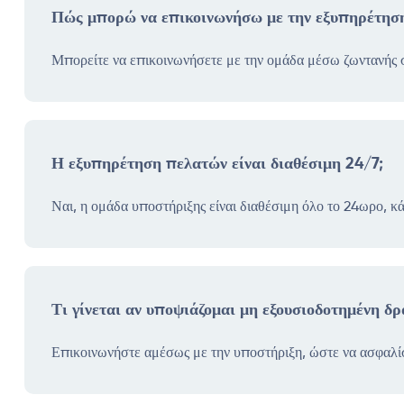
Πώς μπορώ να επικοινωνήσω με την εξυπηρέτησ
Μπορείτε να επικοινωνήσετε με την ομάδα μέσω ζωντανής 
Η εξυπηρέτηση πελατών είναι διαθέσιμη 24/7;
Ναι, η ομάδα υποστήριξης είναι διαθέσιμη όλο το 24ωρο, κ
Τι γίνεται αν υποψιάζομαι μη εξουσιοδοτημένη δ
Επικοινωνήστε αμέσως με την υποστήριξη, ώστε να ασφαλί