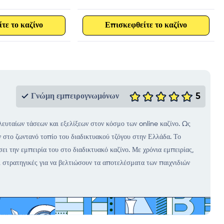
τε το καζίνο
Επισκεφθείτε το καζίνο
5
Γνώμη εμπειρογνωμόνων
ευταίων τάσεων και εξελίξεων στον κόσμο των online καζίνο. Ως
 στο ζωντανό τοπίο του διαδικτυακού τζόγου στην Ελλάδα. Το
ει την εμπειρία του στο διαδικτυακό καζίνο. Με χρόνια εμπειρίας,
ι στρατηγικές για να βελτιώσουν τα αποτελέσματα των παιχνιδιών