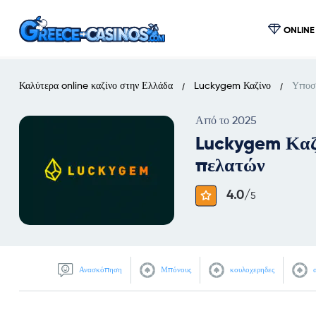
ONLINE
Καλύτερα online καζίνο στην Ελλάδα
Luckygem Καζίνο
Υποσ
Από το 2025
Luckygem Καζ
πελατών
4.0/
5
Ανασκόπηση
Μπόνους
κουλοχερηδες
α