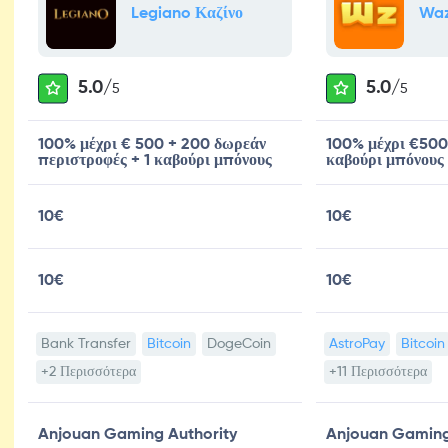
Legiano Καζίνο
Waz
5.0/
5.0/
5
5
100% μέχρι € 500 + 200 δωρεάν
100% μέχρι €500 
περιστροφές + 1 καβούρι μπόνους
καβούρι μπόνους
10€
10€
10€
10€
Bank Transfer
Bitcoin
DogeCoin
AstroPay
Bitcoin
+2 Περισσότερα
+11 Περισσότερα
Anjouan Gaming Authority
Anjouan Gaming