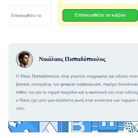
Επισκεφθείτε το καζίνο
Επισκεφθείτε το
Νικόλαος Παπαδόπουλος
Ο Νίκος Παπαδόπουλος είναι γνωστός συγγραφέας και ειδικός στον 
βασικός συνεργάτης του greece-casinos.com, παρέχει διεισδυτικές
πάθος του για τα τυχερά παιχνίδια και η αφοσίωσή του στην ενδελε
ο Νίκος έχει γίνει μια αξιόπιστη φωνή στην κοινότητα των τυχερών
τους.