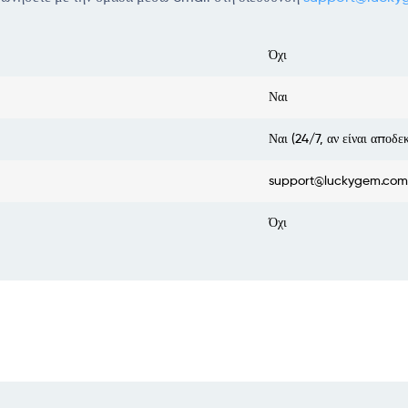
Όχι
Ναι
Ναι (24/7, αν είναι αποδε
support@luckygem.com
Όχι