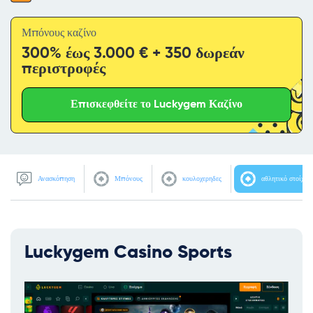
Μπόνους καζίνο
300% έως 3.000 € + 350 δωρεάν
περιστροφές
Επισκεφθείτε το Luckygem Καζίνο
Ανασκόπηση
Μπόνους
κουλοχερηδες
αθλητικό στοίχημ
Luckygem Casino Sports