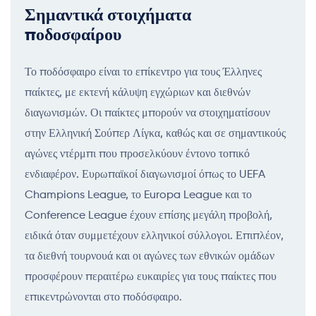
Σημαντικά στοιχήματα
ποδοσφαίρου
Το ποδόσφαιρο είναι το επίκεντρο για τους Έλληνες
παίκτες, με εκτενή κάλυψη εγχώριων και διεθνών
διαγωνισμών. Οι παίκτες μπορούν να στοιχηματίσουν
στην Ελληνική Σούπερ Λίγκα, καθώς και σε σημαντικούς
αγώνες ντέρμπι που προσελκύουν έντονο τοπικό
ενδιαφέρον. Ευρωπαϊκοί διαγωνισμοί όπως το UEFA
Champions League, το Europa League και το
Conference League έχουν επίσης μεγάλη προβολή,
ειδικά όταν συμμετέχουν ελληνικοί σύλλογοι. Επιπλέον,
τα διεθνή τουρνουά και οι αγώνες των εθνικών ομάδων
προσφέρουν περαιτέρω ευκαιρίες για τους παίκτες που
επικεντρώνονται στο ποδόσφαιρο.