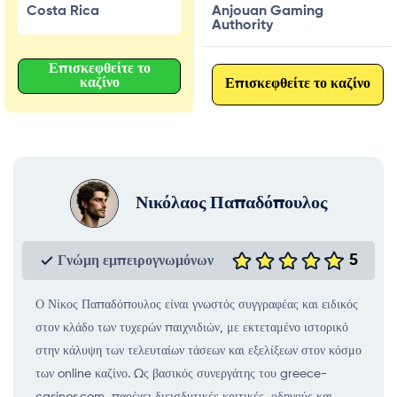
Costa Rica
Anjouan Gaming
Authority
Επισκεφθείτε το
καζίνο
Επισκεφθείτε το καζίνο
Νικόλαος Παπαδόπουλος
5
Γνώμη εμπειρογνωμόνων
Ο Νίκος Παπαδόπουλος είναι γνωστός συγγραφέας και ειδικός
στον κλάδο των τυχερών παιχνιδιών, με εκτεταμένο ιστορικό
στην κάλυψη των τελευταίων τάσεων και εξελίξεων στον κόσμο
των online καζίνο. Ως βασικός συνεργάτης του greece-