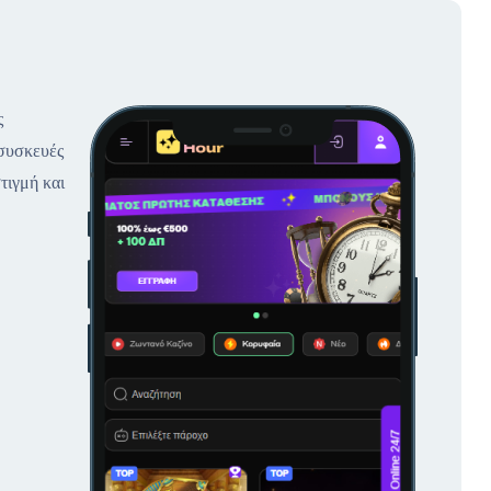
ς
 συσκευές
τιγμή και