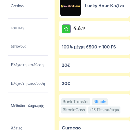
Lucky Hour Καζίνο
Casino
κριτικες
4.6/
5
Μπόνους
100% μέχρι €500 + 100 FS
Ελάχιστη κατάθεση
20€
Ελάχιστη απόσυρση
20€
Bank Transfer
Bitcoin
Μέθοδοι πληρωμής
BitcoinCash
+15 Περισσότερα
Curacao
Άδειες