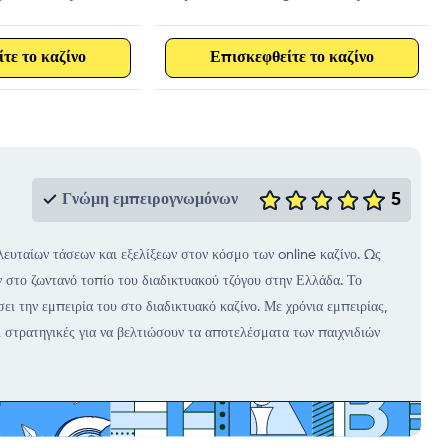
τε το καζίνο
Επισκεφθείτε το καζίνο
5
Γνώμη εμπειρογνωμόνων
ευταίων τάσεων και εξελίξεων στον κόσμο των online καζίνο. Ως
 στο ζωντανό τοπίο του διαδικτυακού τζόγου στην Ελλάδα. Το
ει την εμπειρία του στο διαδικτυακό καζίνο. Με χρόνια εμπειρίας,
ι στρατηγικές για να βελτιώσουν τα αποτελέσματα των παιχνιδιών