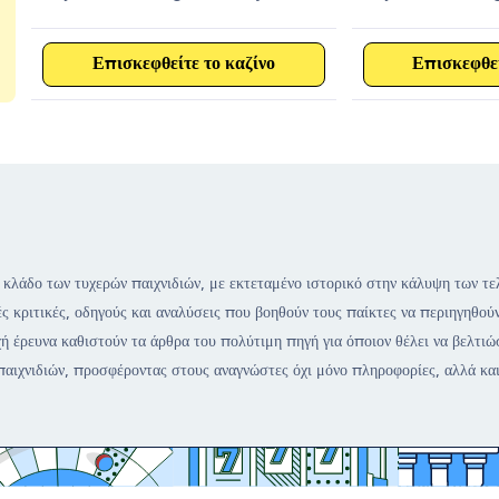
Επισκεφθείτε το καζίνο
Επισκεφθεί
κλάδο των τυχερών παιχνιδιών, με εκτεταμένο ιστορικό στην κάλυψη των τελ
 κριτικές, οδηγούς και αναλύσεις που βοηθούν τους παίκτες να περιηγηθούν
χή έρευνα καθιστούν τα άρθρα του πολύτιμη πηγή για όποιον θέλει να βελτιώσ
 παιχνιδιών, προσφέροντας στους αναγνώστες όχι μόνο πληροφορίες, αλλά κα