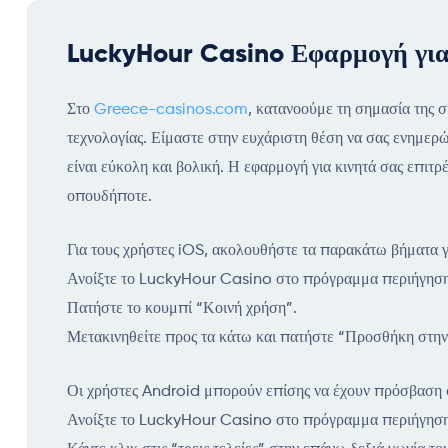
LuckyHour Casino Εφαρμογή για
Στο
Greece-casinos.com
, κατανοούμε τη σημασία της 
τεχνολογίας. Είμαστε στην ευχάριστη θέση να σας ενημε
είναι εύκολη και βολική. Η εφαρμογή για κινητά σας επιτ
οπουδήποτε.
Για τους χρήστες iOS, ακολουθήστε τα παρακάτω βήματα 
Ανοίξτε το LuckyHour Casino στο πρόγραμμα περιήγησης
Πατήστε το κουμπί “Κοινή χρήση”.
Μετακινηθείτε προς τα κάτω και πατήστε “Προσθήκη στην
Οι χρήστες Android μπορούν επίσης να έχουν πρόσβαση
Ανοίξτε το LuckyHour Casino στο πρόγραμμα περιήγησ