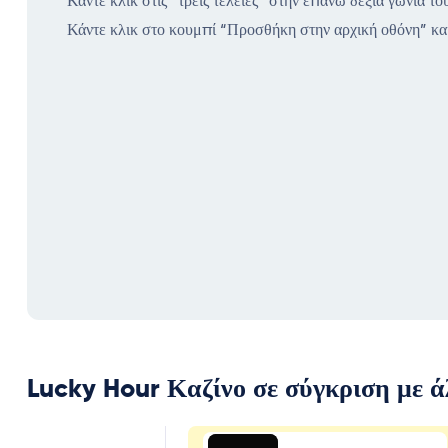
Κάντε κλικ στις “τρεις τελείες” στην επάνω δεξιά γωνία 
Κάντε κλικ στο κουμπί “Προσθήκη στην αρχική οθόνη” κα
Lucky Hour Καζίνο σε σύγκριση με ά