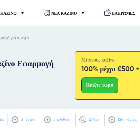
 ΚΑΖΊΝΟ
ΝΈΑ ΚΑΖΊΝΟ
ΠΛΗΡΩΜΈΣ
μογή για κινητά
Μπόνους καζίνο
αζίνο Εφαρμογή
100% μέχρι €500 +
Παίξτε τώρα
δες
Απόσυρση
Επαλήθευση
Σύνδεση
Είναι νόμιμο;