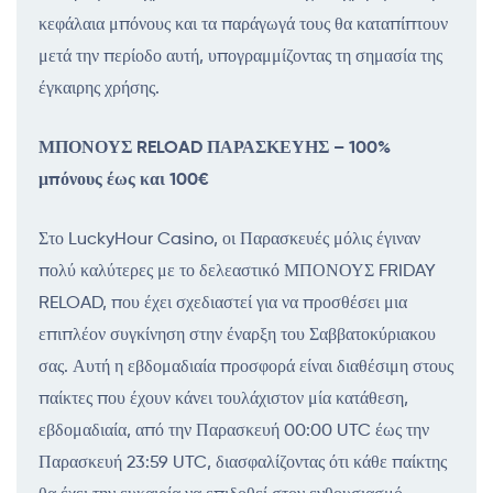
κεφάλαια μπόνους και τα παράγωγά τους θα καταπίπτουν
μετά την περίοδο αυτή, υπογραμμίζοντας τη σημασία της
έγκαιρης χρήσης.
ΜΠΟΝΟΥΣ RELOAD ΠΑΡΑΣΚΕΥΗΣ – 100%
μπόνους έως και 100€
Στο LuckyHour Casino, οι Παρασκευές μόλις έγιναν
πολύ καλύτερες με το δελεαστικό ΜΠΟΝΟΥΣ FRIDAY
RELOAD, που έχει σχεδιαστεί για να προσθέσει μια
επιπλέον συγκίνηση στην έναρξη του Σαββατοκύριακου
σας. Αυτή η εβδομαδιαία προσφορά είναι διαθέσιμη στους
παίκτες που έχουν κάνει τουλάχιστον μία κατάθεση,
εβδομαδιαία, από την Παρασκευή 00:00 UTC έως την
Παρασκευή 23:59 UTC, διασφαλίζοντας ότι κάθε παίκτης