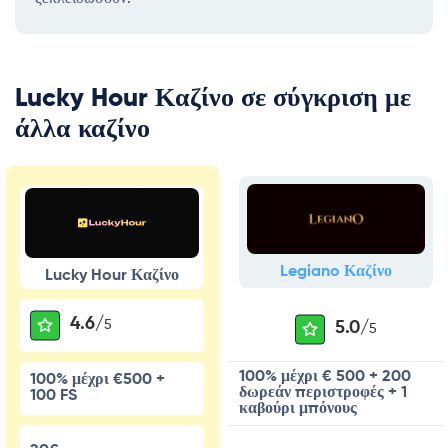
Lucky Hour Καζίνο σε σύγκριση με
άλλα καζίνο
Legiano Καζίνο
Lucky Hour Καζίνο
4.6/
5
5.0/
5
100% μέχρι € 500 + 200
100% μέχρι €500 +
δωρεάν περιστροφές + 1
100 FS
καβούρι μπόνους