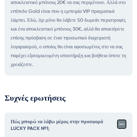
αποκλειστικό μπόνους 20€ να σας περιμένουν. Αλλά στο
επίπεδο Gold είναι που η εμπειρία VIP πραγματικά
λάμπει. Εδώ, όχι μόνο θα λάβετε 50 δωρεάν περιστροφές
και ένα αποκλειστικό μπόνους 30€, αλλά θα αποκτήσετε
επίσης πρόσβαση σε έναν προσωπικό διαχειριστή
λογαριασμού, ο οποίος θα είναι αφοσιωμένος στο να σας
παρέχει εξατομικευμένη υποστήριξη και βοήθεια όποτε τη
χρειάζεστε.
Συχνές ερωτήσεις
Πώς μπορώ να λάβω μέρος στην προσφορά
LUCKY PACK №1;