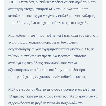
100€. Επιπλέον, οι παίκτες πρέπει να εκπληρώσουν την
απαίτηση στοιχηματισμού 40x που συνδέεται με τα
κεφάλαια μπόνους για να γίνουν επιλέξιμοι για ανάληψη,
προσθέτοντας ένα στοιχείο πρόκλησης στο παιχνίδι.
Μια κρίσιμη πτυχή που πρέπει να έχετε κατά νου είναι ότι
ένα αίτημα ανάληψης ακυρώνει τη δυνατότητα
ενεργοποίησης τυχόν αχρησιμοποίητων μπόνους. Ως εκ
τούτου, οι παίκτες θα πρέπει να προγραμματίσουν
ανάλογα τις περιόδους παιχνιδιού τους για να
αξιοποιήσουν στο έπακρο αυτή την προσοδοφόρα
προσφορά χωρίς να χάσουν τυχόν πιθανά μπόνους.
Μόλις ενεργοποιηθεί, το μπόνους παραμένει σε ισχύ για
10 ημέρες, παρέχοντας στους παίκτες άπλετο χρόνο για να
εξερευνήσουν τη μεγάλη ποικιλία παιχνιδιών που