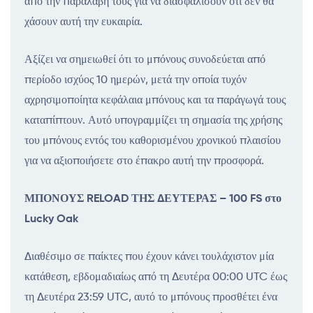
από την παραλαβή τους για να διασφαλίσουν ότι δεν θα
χάσουν αυτή την ευκαιρία.
Αξίζει να σημειωθεί ότι το μπόνους συνοδεύεται από
περίοδο ισχύος 10 ημερών, μετά την οποία τυχόν
αχρησιμοποίητα κεφάλαια μπόνους και τα παράγωγά τους
καταπίπτουν. Αυτό υπογραμμίζει τη σημασία της χρήσης
του μπόνους εντός του καθορισμένου χρονικού πλαισίου
για να αξιοποιήσετε στο έπακρο αυτή την προσφορά.
ΜΠΟΝΟΥΣ RELOAD ΤΗΣ ΔΕΥΤΕΡΑΣ – 100 FS στο
Lucky Oak
Διαθέσιμο σε παίκτες που έχουν κάνει τουλάχιστον μία
κατάθεση, εβδομαδιαίως από τη Δευτέρα 00:00 UTC έως
τη Δευτέρα 23:59 UTC, αυτό το μπόνους προσθέτει ένα