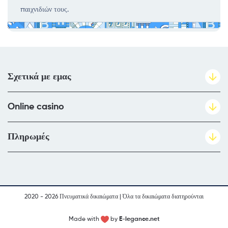
παιχνιδιών τους.
Σχετικά με εμας
Online casino
Πληρωμές
2020 - 2026 Πνευματικά δικαιώματα | Όλα τα δικαιώματα διατηρούνται
Made with
by
E-legance.net