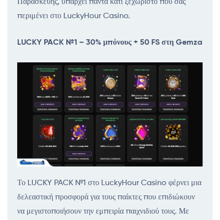
Παρασκευής, υπάρχει πάντα κάτι ξεχωριστό που σας
περιμένει στο LuckyHour Casino.
LUCKY PACK №1 – 30% μπόνους + 50 FS στη Gemza
Το LUCKY PACK №1 στο LuckyHour Casino φέρνει μια
δελεαστική προσφορά για τους παίκτες που επιδιώκουν
να μεγιστοποιήσουν την εμπειρία παιχνιδιού τους. Με