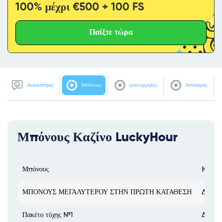
100% μέχρι €500 + 100 FS
Παίξτε τώρα
Ανασκόπηση
Μπόνους
κουλοχερηδες
Απόσυρση
Μπόνους Καζίνο LuckyHour
Μπόνους
Κωδικ
ΜΠΟΝΟΥΣ ΜΕΓΑΛΥΤΕΡΟΥ ΣΤΗΝ ΠΡΩΤΗ ΚΑΤΑΘΕΣΗ
Δεν απ
Πακέτο τύχης №1
Δεν απ