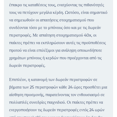
έπακρο τις καταθέσεις τους, ενισχύοντας τις πιθανότητές
τους να πετύχουν μεγάλα κέρδη. Ωστόσο, είναι σημαντικό
να σημειωθούν οι απαιτήσεις στοιχηματισμού που
συνδέονται τόσο με το μπόνους όσο και με τις δωρεάν
περιστροφές. Με απαίτηση στοιχηματισμού 40x, οι
παίκτες πρέπει να εκπληρώσουν αυτές τις προϋποθέσεις
προτού να είναι επιλέξιμοι για ανάληψη οποιωνδήποτε
χρημάτων μπόνους ή κερδών που προέρχονται από τις
δωρεάν περιστροφές.
Επιπλέον, η κατανομή των δωρεάν περιστροφών σε
βήματα των 25 περιστροφών κάθε 24 ώρες προσθέτει μια
αίσθηση προσμονής, παρατείνοντας τον ενθουσιασμό σε
πολλαπλές συνεδρίες παιχνιδιού. Οι παίκτες πρέπει να
ενεργοποιήσουν τις δωρεάν περιστροφές εντός 24 ωρών