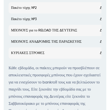
Πακέτο τύχης №2
Δεν απ
Πακέτο τύχης №3
Δεν απ
ΜΠΟΝΟΥΣ για το RELOAD ΤΗΣ ΔΕΥΤΕΡΑΣ
Δεν απ
ΜΠΟΝΟΥΣ ΑΝΑΔΡΟΜΗΣ ΤΗΣ ΠΑΡΑΣΚΕΥΗΣ
Δεν απ
ΚΥΡΙΑΚΕΣ ΣΤΡΟΦΕΣ
Δεν απ
Κάθε εβδομάδα, οι παίκτες μπορούν να προσβλέπουν σε
αποκλειστικές προσφορές μπόνους που έχουν σχεδιαστεί
για να ενισχύσουν το bankroll τους και να βελτιώσουν το
παιχνίδι τους. Είτε ξεκινάτε την εβδομάδα σας με το
μπόνους επαναφοράς της Δευτέρας είτε ξεκινάτε το
Σαββατοκύριακο με το μπόνους επαναφοράς της