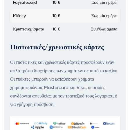
Paysafecard
10 €
Έως μία ημέρα
Mifinity
10 €
Έως μία ημέρα
Κρυπτονομίσματα
10 €
Συνήθως άμεσα
Πιστωτικές/χρεωστικές κάρτες
Οι πιστωτικές και χρεωστικές κάρτες προσφέρουν έναν
απλό τρόπο διαχείρισης των χρημάτων σε αυτό το καζίνο.
Οι παίκτες μπορούν να καταθέσουν χρήματα
χρησιμοποιώντας Mastercard και Visa, οι οποίες
συνδέονται απευθείας με τον τραπεζικό τους λογαριασμό
για γρήγορη πρόσβαση.