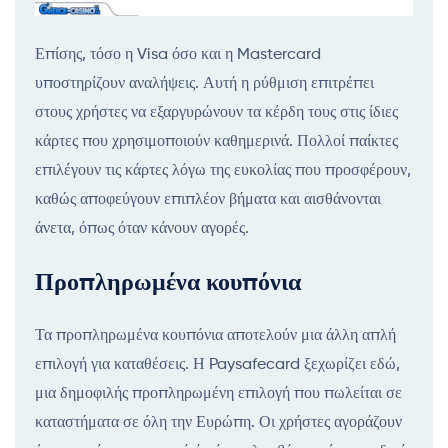
Επίσης, τόσο η Visa όσο και η Mastercard
υποστηρίζουν αναλήψεις. Αυτή η ρύθμιση επιτρέπει
στους χρήστες να εξαργυρώνουν τα κέρδη τους στις ίδιες
κάρτες που χρησιμοποιούν καθημερινά. Πολλοί παίκτες
επιλέγουν τις κάρτες λόγω της ευκολίας που προσφέρουν,
καθώς αποφεύγουν επιπλέον βήματα και αισθάνονται
άνετα, όπως όταν κάνουν αγορές.
Προπληρωμένα κουπόνια
Τα προπληρωμένα κουπόνια αποτελούν μια άλλη απλή
επιλογή για καταθέσεις. Η Paysafecard ξεχωρίζει εδώ,
μια δημοφιλής προπληρωμένη επιλογή που πωλείται σε
καταστήματα σε όλη την Ευρώπη. Οι χρήστες αγοράζουν