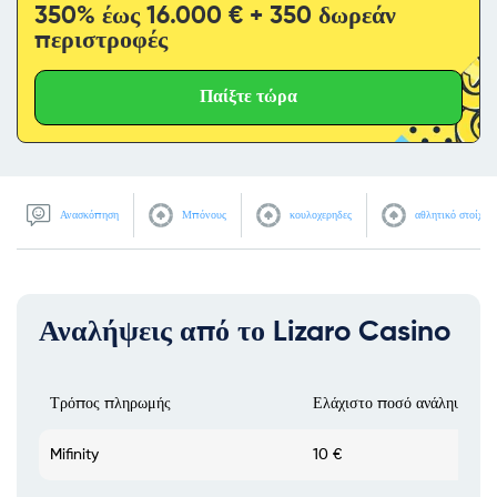
350% έως 16.000 € + 350 δωρεάν
περιστροφές
Παίξτε τώρα
Ανασκόπηση
Μπόνους
κουλοχερηδες
αθλητικό στοίχημ
Αναλήψεις από το Lizaro Casino
Τρόπος πληρωμής
Ελάχιστο ποσό ανάληψης
Mifinity
10 €