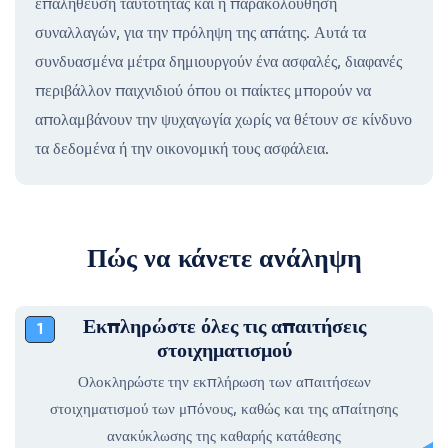
επαλήθευση ταυτότητας και η παρακολούθηση
συναλλαγών, για την πρόληψη της απάτης. Αυτά τα
συνδυασμένα μέτρα δημιουργούν ένα ασφαλές, διαφανές
περιβάλλον παιχνιδιού όπου οι παίκτες μπορούν να
απολαμβάνουν την ψυχαγωγία χωρίς να θέτουν σε κίνδυνο
τα δεδομένα ή την οικονομική τους ασφάλεια.
Πώς να κάνετε ανάληψη
Εκπληρώστε όλες τις απαιτήσεις
1
στοιχηματισμού
Ολοκληρώστε την εκπλήρωση των απαιτήσεων
στοιχηματισμού των μπόνους, καθώς και της απαίτησης
ανακύκλωσης της καθαρής κατάθεσης