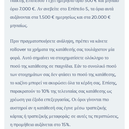
παίκτης Επιπέδου 1 έχει ημερήσιο όριο 500 € και μηνιαίο
όριο 7.000 €. Αν ανεβείτε στο Επίπεδο 5, τα όρια αυτά
αυξάνονται στα 1.500 € ημερησίως και στα 20.000 €
μηνιαίως.
Πριν πραγματοποιήσετε ανάληψη, πρέπει να κάνετε
rollover τα χρήματα της κατάθεσής σας τουλάχιστον μία
φορά. Αυτό σημαίνει να στοιχηματίσετε ολόκληρο το
ποσό της κατάθεσης σε παιχνίδια. Εάν το συνολικό ποσό
των στοιχημάτων σας δεν φτάσει το ποσό της κατάθεσης,
το καζίνο μπορεί να ακυρώσει όλα τα κέρδη σας. Επίσης,
παρακρατούν το 10% της τελευταίας σας κατάθεσης ως
χρέωση για έξοδα επεξεργασίας. Οι όροι γίνονται πιο
αυστηροί αν η κατάθεσή σας έγινε μέσω τραπεζικής
κάρτας ή τραπεζικής μεταφοράς: σε αυτές τις περιπτώσεις,
η προμήθεια αυξάνεται στο 15%.