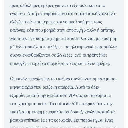
τρεις ολόκληρες ημέρες για να το εξετάσει και να το
εγκρίνει. Αυτή η αναμονή δίνει στο προσωπικό χρόνο να
ελέγξει τις λεπτομέρειες και να ακολουθήσει τους
κανόνες, κάτι που βοηθά στην αποφυγή λαθών ή απάτης.
Μετά την έγκριση, τα χρήματα αποστέλλονται με βάση τη
μέθοδο που έχετε επιλέξει — τα ηλεκτρονικά πορτοφόλια
συχνά εκκαθαρίζονται σε 24 ώρες, ενώ οι τραπεζικές
επιλογές μπορεί να διαρκέσουν έως και πέντε ημέρες.
Οι κανόνες ανάληψης του καζίνο συνδέονται άμεσα με τα
μηνιαία όρια που ορίζει η εταιρεία. Αυτά τα όρια
εξαρτώνται από την κατάσταση VIP σας και το νόμισμα
που χρησιμοποιείτε. Τα επίπεδα VIP επιβραβεύουν την
πιστή συμμετοχή με υψηλότερα όρια, ξεκινώντας από τα
βασικά επίπεδα έως τα κορυφαία. Για παράδειγμα, ένας