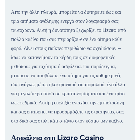
Από την άλλη πλευρά, μπορείτε να διατηρείτε έως και
τρία αιτήματα ανάληψης ενεργά στον λογαριασμό σας
ταυτόχρονα. Αυτή η δυνατότητα ξεχωρίζει το Lizaro από
πολλά καζίνο που σας περιορίζουν σε ένα αίτημα κάθε
φορά. Δίνει στους παίκτες περιθώριο να σχεδιάσουν —
ίσως να κατανείμουν τα κέρδη τους σε διαφορετικές
μεθόδους για ταχύτητα ή ασφάλεια. Για παράδειγμα,
μπορείτε να υποβάλετε ένα αίτημα για τις καθημερινές
σας ανάγκες μέσω ηλεκτρονικού πορτοφολιού, ένα άλλο
για μεγαλύτερα ποσά σε κρυπτονομίσματα και ένα τρίτο
ως εφεδρικό. Αυτή η ευελιξία ενισχύει την εμπιστοσύνη
και σας επιτρέπει να προσαρμόζετε τις στρατηγικές σας
στο δικό σας στυλ, κάτι σπάνιο στον κόσμο των καζίνο.
Ασφάλεια στο Lizaro Casino