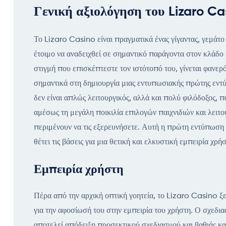
Γενική αξιολόγηση του Lizaro Ca
Το Lizaro Casino είναι πραγματικά ένας γίγαντας, γεμάτο 
έτοιμο να αναδειχθεί σε σημαντικό παράγοντα στον κλάδο
στιγμή που επισκέπτεστε τον ιστότοπό του, γίνεται φανερό
σημαντικά στη δημιουργία μιας εντυπωσιακής πρώτης εντ
δεν είναι απλώς λειτουργικός, αλλά και πολύ φιλόδοξος, 
αμέσως τη μεγάλη ποικιλία επιλογών παιχνιδιών και λειτ
περιμένουν να τις εξερευνήσετε. Αυτή η πρώτη εντύπωση 
θέτει τις βάσεις για μια θετική και ελκυστική εμπειρία χρήσ
Εμπειρία χρήστη
Πέρα από την αρχική οπτική γοητεία, το Lizaro Casino ξ
για την αφοσίωσή του στην εμπειρία του χρήστη. Ο σχεδια
αποτελεί απόδειξη προσεκτικού σχεδιασμού και βαθιάς κ