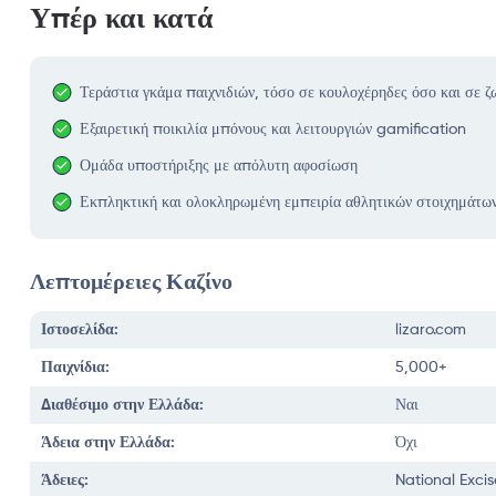
Υπέρ και κατά
Τεράστια γκάμα παιχνιδιών, τόσο σε κουλοχέρηδες όσο και σε ζ
Εξαιρετική ποικιλία μπόνους και λειτουργιών gamification
Ομάδα υποστήριξης με απόλυτη αφοσίωση
Εκπληκτική και ολοκληρωμένη εμπειρία αθλητικών στοιχημάτω
Λεπτομέρειες Καζίνο
Ιστοσελίδα:
lizaro.com
Παιχνίδια:
5,000+
Διαθέσιμο στην Ελλάδα:
Ναι
Άδεια στην Ελλάδα:
Όχι
Άδειες:
National Excis