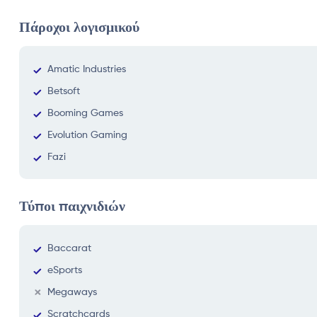
Πάροχοι λογισμικού
Amatic Industries
Betsoft
Booming Games
Evolution Gaming
Fazi
Fugaso
Gamzix
Τύποι παιχνιδιών
IronDog
Kiron Interactive
Baccarat
NetEnt
eSports
Novomatic
Megaways
Platipus
Scratchcards