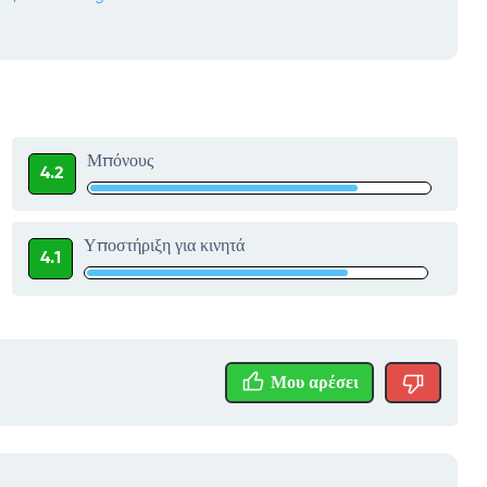
Red Rake
Ruby Play
Smartsoft Gaming
Spribe
Thunderkick
Μπόνους
4.2
Vibra Gaming
Υποστήριξη για κινητά
4.1
Μου αρέσει