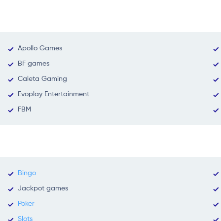
Apollo Games
BF games
Caleta Gaming
Evoplay Entertainment
FBM
GameArt
Habanero
KAJOT
Mancala Gaming
Bingo
NetGaming
Jackpot games
OneTouch
Poker
Play’n Go
Slots