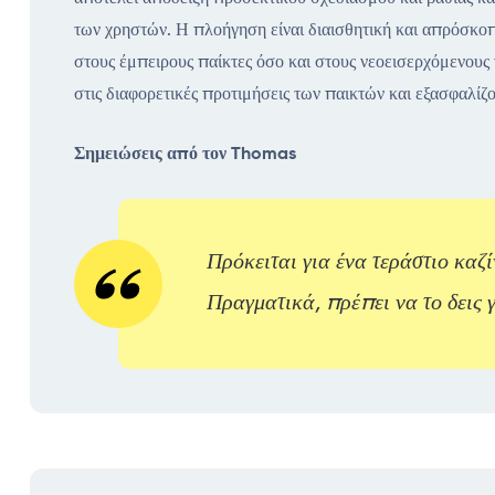
των χρηστών. Η πλοήγηση είναι διαισθητική και απρόσκοπ
στους έμπειρους παίκτες όσο και στους νεοεισερχόμενους
στις διαφορετικές προτιμήσεις των παικτών και εξασφαλίζ
Σημειώσεις από τον Thomas
Πρόκειται για ένα τεράστιο καζ
Πραγματικά, πρέπει να το δεις γ