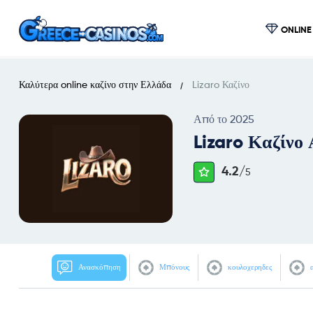
ONLINE
Καλύτερα online καζίνο στην Ελλάδα
Lizaro Καζίνο
Από το 2025
Lizaro Καζίνο
4.2/
5
Ανασκόπηση
Μπόνους
κουλοχερηδες
α