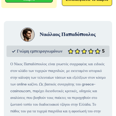
Νικόλαος Παπαδόπουλος
5
Γνώμη εμπειρογνωμόνων
Ο Νίκος Παπαδόπουλος είναι γνωστός συγγραφέας και ειδικός
στον κλάδο των τυχερών παιχνιδιών, με εκτεταμένο ιστορικό
στην κάλυψη των τελευταίων τάσεων και εξελίξεων στον κόσμο
των online καζίνο. Ως βασικός συνεργάτης του greece-
casinos.com, παρέχει διεισδυτικές κριτικές, οδηγούς και
αναλύσεις που βοηθούν τους παίκτες να περιηγηθούν στο
ζωντανό τοπίο του διαδικτυακού τζόγου στην Ελλάδα. Το
πάθος του για τα τυχερά παιχνίδια και η αφοσίωσή του στην