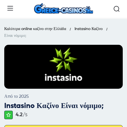
Καλύτερα online καζίνο στην Ελλάδα
Instasino Καζίνο
Είναι νόμιμο;
Από το 2025
Instasino Καζίνο Είναι νόμιμο;
4.2/
5