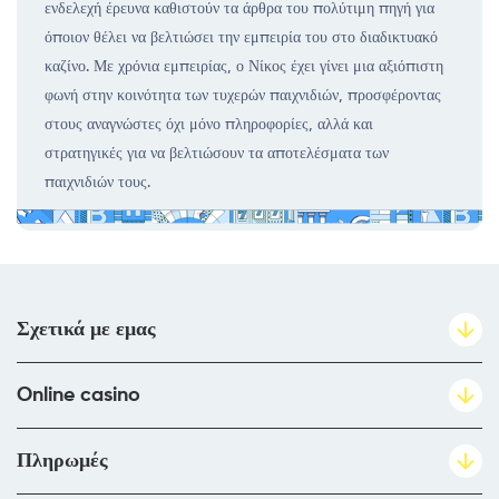
ενδελεχή έρευνα καθιστούν τα άρθρα του πολύτιμη πηγή για
όποιον θέλει να βελτιώσει την εμπειρία του στο διαδικτυακό
καζίνο. Με χρόνια εμπειρίας, ο Νίκος έχει γίνει μια αξιόπιστη
φωνή στην κοινότητα των τυχερών παιχνιδιών, προσφέροντας
στους αναγνώστες όχι μόνο πληροφορίες, αλλά και
στρατηγικές για να βελτιώσουν τα αποτελέσματα των
παιχνιδιών τους.
Σχετικά με εμας
Online casino
Πληρωμές