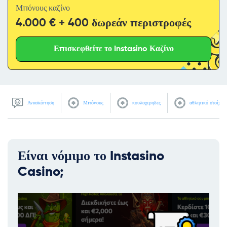
Μπόνους καζίνο
4.000 € + 400 δωρεάν περιστροφές
Επισκεφθείτε το Instasino Καζίνο
Ανασκόπηση
Μπόνους
κουλοχερηδες
αθλητικό στοίχημ
Είναι νόμιμο το Instasino
Casino;