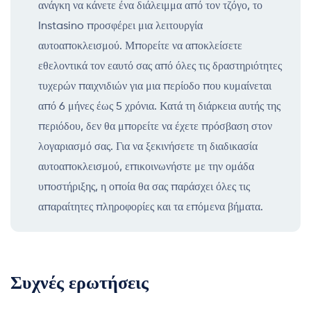
ανάγκη να κάνετε ένα διάλειμμα από τον τζόγο, το
Instasino προσφέρει μια λειτουργία
αυτοαποκλεισμού. Μπορείτε να αποκλείσετε
εθελοντικά τον εαυτό σας από όλες τις δραστηριότητες
τυχερών παιχνιδιών για μια περίοδο που κυμαίνεται
από 6 μήνες έως 5 χρόνια. Κατά τη διάρκεια αυτής της
περιόδου, δεν θα μπορείτε να έχετε πρόσβαση στον
λογαριασμό σας. Για να ξεκινήσετε τη διαδικασία
αυτοαποκλεισμού, επικοινωνήστε με την ομάδα
υποστήριξης, η οποία θα σας παράσχει όλες τις
απαραίτητες πληροφορίες και τα επόμενα βήματα.
Συχνές ερωτήσεις