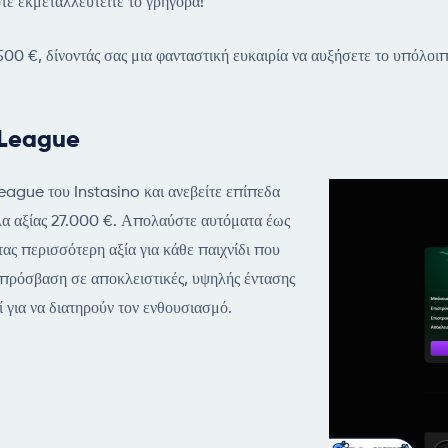
ότε εκμεταλλευτείτε το γρήγορα!
500 €, δίνοντάς σας μια φανταστική ευκαιρία να αυξήσετε το υπόλοι
 League
ague του Instasino και ανεβείτε επίπεδα
θλα αξίας 27.000 €. Απολαύστε αυτόματα έως
ς περισσότερη αξία για κάθε παιχνίδι που
 πρόσβαση σε αποκλειστικές, υψηλής έντασης
 για να διατηρούν τον ενθουσιασμό.