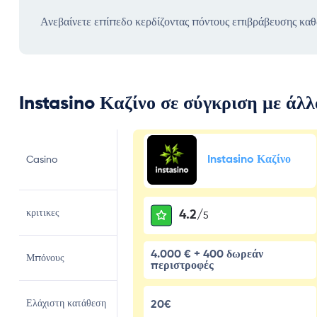
Ανεβαίνετε επίπεδο κερδίζοντας πόντους επιβράβευσης καθώ
Instasino Καζίνο σε σύγκριση με άλλ
Instasino Καζίνο
Casino
κριτικες
4.2/
5
4.000 € + 400 δωρεάν
Μπόνους
περιστροφές
Ελάχιστη κατάθεση
20€