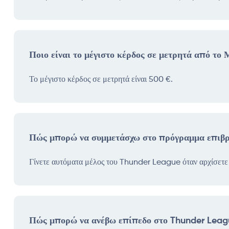
Ποιο είναι το μέγιστο κέρδος σε μετρητά από τ
Το μέγιστο κέρδος σε μετρητά είναι 500 €.
Πώς μπορώ να συμμετάσχω στο πρόγραμμα επιβρ
Γίνετε αυτόματα μέλος του Thunder League όταν αρχίσετε 
Πώς μπορώ να ανέβω επίπεδο στο Thunder Leag