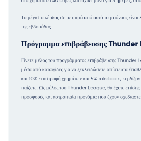
στοιχηματιστεί 40 φορές και ισχύει μόνο για 3 ημέρες, οπ
Το μέγιστο κέρδος σε μετρητά από αυτό το μπόνους είναι 
της εβδομάδας.
Πρόγραμμα επιβράβευσης Thunder
Γίνετε μέλος του προγράμματος επιβράβευσης Thunder Le
μέσα από καταιγίδες για να ξεκλειδώσετε απίστευτα έπα
και 10% επιστροφή χρημάτων και 5% rakeback, κερδίζοντα
παίζετε. Ως μέλος του Thunder League, θα έχετε επίσης
προσφορές και αστραπιαία προνόμια που έχουν σχεδιαστεί