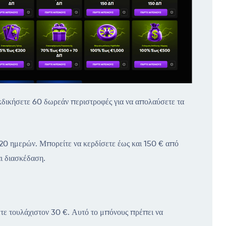
κδικήσετε 60 δωρεάν περιστροφές για να απολαύσετε τα
20 ημερών. Μπορείτε να κερδίσετε έως και 150 € από
αι διασκέδαση.
τε τουλάχιστον 30 €. Αυτό το μπόνους πρέπει να