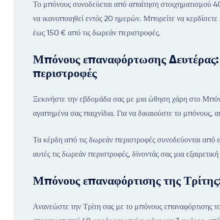
Το μπόνους συνοδεύεται από απαίτηση στοιχηματισμού 40
να ικανοποιηθεί εντός 20 ημερών. Μπορείτε να κερδίσετε
έως 150 € από τις δωρεάν περιστροφές.
Μπόνους επαναφόρτωσης Δευτέρας:
περιστροφές
Ξεκινήστε την εβδομάδα σας με μια ώθηση χάρη στο Μπόν
αγαπημένα σας παιχνίδια. Για να δικαιούστε το μπόνους, 
Τα κέρδη από τις δωρεάν περιστροφές συνοδεύονται από 
αυτές τις δωρεάν περιστροφές, δίνοντάς σας μια εξαιρετικ
Μπόνους επαναφόρτισης της Τρίτης
Ανανεώστε την Τρίτη σας με το μπόνους επαναφόρτισης τ