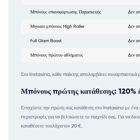
Μπόνους επαναφόρτωσης Παρασκευής
Δεν απ
Μηνιαίο μπόνους High Roller
Δεν απ
Full Glam Boost
Δεν απ
Μπόνους πρώτου αθλήματος
Δεν απ
Στο Instasino, κάθε παίκτης απολαμβάνει συναρπαστικά μπ
Μπόνους πρώτης κατάθεσης: 120% έ
Ενισχύστε την πρώτη σας κατάθεση στο Instasino με ένα
περιστροφές για να βελτιώσετε το παιχνίδι σας. Για να δι
καταθέσετε τουλάχιστον 20 €.