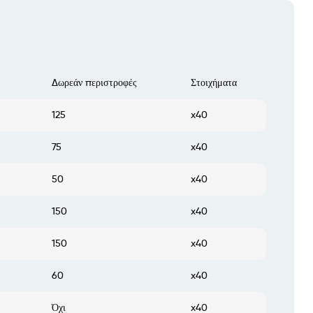
Δωρεάν περιστροφές
Στοιχήματα
125
x40
75
x40
50
x40
150
x40
150
x40
60
x40
Όχι
x40