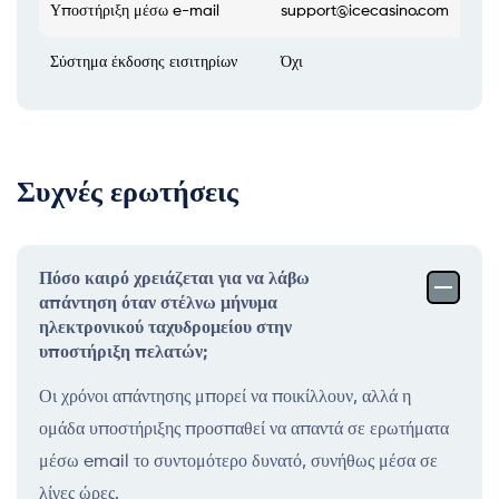
Υποστήριξη μέσω e-mail
support@icecasino.com
Σύστημα έκδοσης εισιτηρίων
Όχι
Συχνές ερωτήσεις
Πόσο καιρό χρειάζεται για να λάβω
απάντηση όταν στέλνω μήνυμα
ηλεκτρονικού ταχυδρομείου στην
υποστήριξη πελατών;
Οι χρόνοι απάντησης μπορεί να ποικίλλουν, αλλά η
ομάδα υποστήριξης προσπαθεί να απαντά σε ερωτήματα
μέσω email το συντομότερο δυνατό, συνήθως μέσα σε
λίγες ώρες.