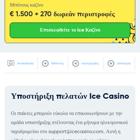
Μπόνους καζίνο
€ 1.500 + 270 δωρεάν περιστροφές
Επισκεφθείτε το Ice Καζίνο
Ανασκόπηση
Μπόνους
κουλοχερηδες
Απόσυρση
Υποστήριξη πελατών Ice Casino
Οι παίκτες μπορούν εύκολα να επικοινωνήσουν με την
ομάδα υποστήριξης στέλνοντας ένα μήνυμα ηλεκτρονικού
ταχυδρομείου στο
support@icecasino.com
. Αυτή η