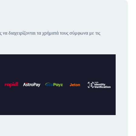
να διαχειρίζονται τα χρήματά τους σύμφωνα με τις