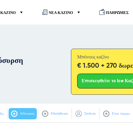
 ΚΑΖΊΝΟ
ΝΈΑ ΚΑΖΊΝΟ
ΠΛΗΡΩΜΈΣ
Μπόνους καζίνο
όσυρση
€ 1.500 + 270 δωρ
Επισκεφθείτε το Ice Καζ
δες
Απόσυρση
Επαλήθευση
Σύνδεση
Είναι νόμιμο;