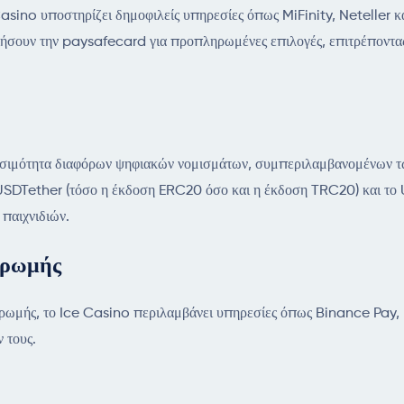
asino υποστηρίζει δημοφιλείς υπηρεσίες όπως MiFinity, Neteller κ
ιήσουν την paysafecard για προπληρωμένες επιλογές, επιτρέποντας
θεσιμότητα διαφόρων ψηφιακών νομισμάτων, συμπεριλαμβανομένων τ
USDTether (τόσο η έκδοση ERC20 όσο και η έκδοση TRC20) και το 
παιχνιδιών.
ηρωμής
ηρωμής, το Ice Casino περιλαμβάνει υπηρεσίες όπως Binance Pay, 
 τους.