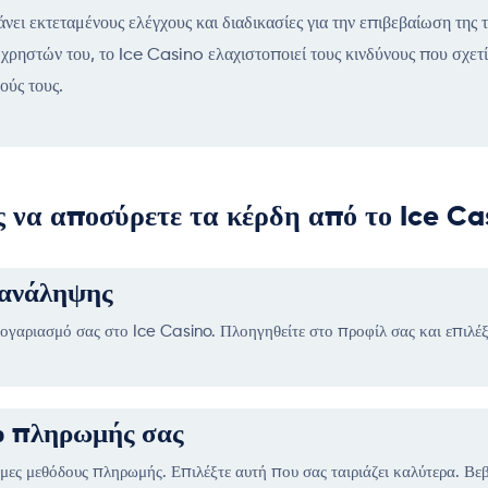
νει εκτεταμένους ελέγχους και διαδικασίες για την επιβεβαίωση της 
ρηστών του, το Ice Casino ελαχιστοποιεί τους κινδύνους που σχετίζ
ούς τους.
 να αποσύρετε τα κέρδη από το Ice Ca
 ανάληψης
 λογαριασμό σας στο Ice Casino. Πλοηγηθείτε στο προφίλ σας και επιλέ
ο πληρωμής σας
ιμες μεθόδους πληρωμής. Επιλέξτε αυτή που σας ταιριάζει καλύτερα. Βεβ