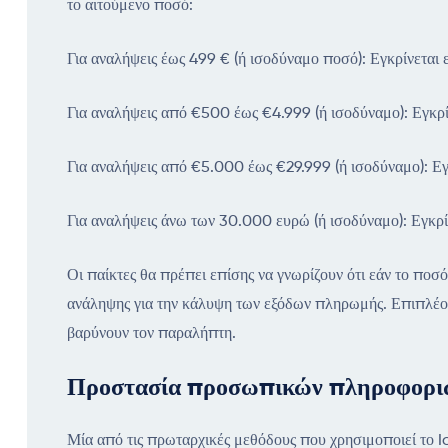
το αιτούμενο ποσό:
Για αναλήψεις έως 499 € (ή ισοδύναμο ποσό): Εγκρίνεται 
Για αναλήψεις από €500 έως €4.999 (ή ισοδύναμο): Εγκρί
Για αναλήψεις από €5.000 έως €29.999 (ή ισοδύναμο): Εγ
Για αναλήψεις άνω των 30.000 ευρώ (ή ισοδύναμο): Εγκρ
Οι παίκτες θα πρέπει επίσης να γνωρίζουν ότι εάν το ποσό
ανάληψης για την κάλυψη των εξόδων πληρωμής. Επιπλέον,
βαρύνουν τον παραλήπτη.
Προστασία προσωπικών πληροφορι
Μία από τις πρωταρχικές μεθόδους που χρησιμοποιεί το I