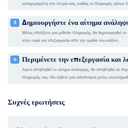
καταχωρημένη στο όνομά σας, καθώς οι πληρωμές τρίτων δε
Δημιουργήστε ένα αίτημα ανάληψ
3
Μόλις επιλέξετε μια μέθοδο πληρωμής, θα δημιουργηθεί το 
στην ουρά για επεξεργασία από την ομάδα του καζίνο.
Περιμένετε την επεξεργασία και λ
4
Αφού υποβληθεί το αίτημα ανάληψης, θα υποβληθεί σε περ
πληρωμής σας. Θα λάβετε μια ειδοποίηση μόλις ολοκληρωθε
Συχνές ερωτήσεις