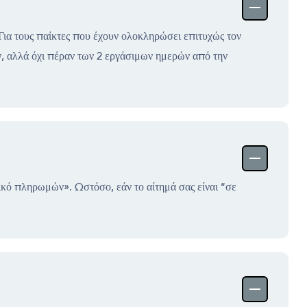
 Για τους παίκτες που έχουν ολοκληρώσει επιτυχώς τον
ν, αλλά όχι πέραν των 2 εργάσιμων ημερών από την
ικό πληρωμών». Ωστόσο, εάν το αίτημά σας είναι “σε