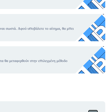
είναι σωστά. Αφού υποβάλετε το αίτημα, θα μπει
τα θα μεταφερθούν στην επιλεγμένη μέθοδο