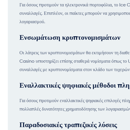
Για όσους προτιμούν τα ηλεκτρονικά πορτοφόλια, το Ice C
συναλλαγές. Επιπλέον, οι παίκτες μπορούν να χρησιμοπο
λογαριασμού.
Ενσωμάτωση κρυπτονομισμάτων
Οι λάτρεις των κρυπτονομισμάτων θα εκτιμήσουν τη δια
Casino υποστηρίζει επίσης σταθερά νομίσματα όπως το 
συναλλαγές με κρυπτονομίσματα στον κλάδο των τυχερών 
Εναλλακτικές ψηφιακές μέθοδοι πλ
Για όσους προτιμούν εναλλακτικές ψηφιακές επιλογές πλ
πολλαπλές δυνατότητες χρηματοδότησης των λογαριασμών
Παραδοσιακές τραπεζικές λύσεις