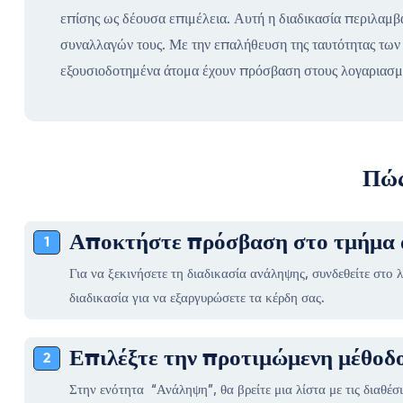
επίσης ως δέουσα επιμέλεια. Αυτή η διαδικασία περιλαμβά
συναλλαγών τους. Με την επαλήθευση της ταυτότητας των χ
εξουσιοδοτημένα άτομα έχουν πρόσβαση στους λογαριασμ
Πώς
Αποκτήστε πρόσβαση στο τμήμα
1
Για να ξεκινήσετε τη διαδικασία ανάληψης, συνδεθείτε στο
διαδικασία για να εξαργυρώσετε τα κέρδη σας.
Επιλέξτε την προτιμώμενη μέθοδ
2
Στην ενότητα “Ανάληψη”, θα βρείτε μια λίστα με τις διαθέσ