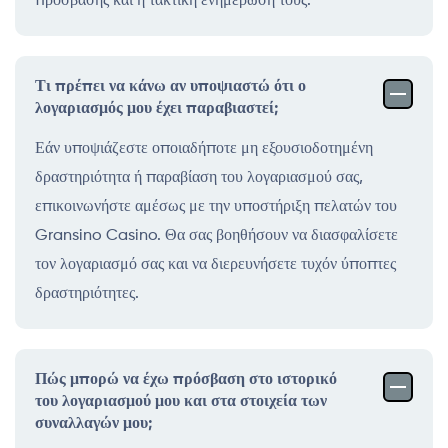
πρόσβασης και η τακτική ενημέρωσή τους.
Τι πρέπει να κάνω αν υποψιαστώ ότι ο
λογαριασμός μου έχει παραβιαστεί;
Εάν υποψιάζεστε οποιαδήποτε μη εξουσιοδοτημένη
δραστηριότητα ή παραβίαση του λογαριασμού σας,
επικοινωνήστε αμέσως με την υποστήριξη πελατών του
Gransino Casino. Θα σας βοηθήσουν να διασφαλίσετε
τον λογαριασμό σας και να διερευνήσετε τυχόν ύποπτες
δραστηριότητες.
Πώς μπορώ να έχω πρόσβαση στο ιστορικό
του λογαριασμού μου και στα στοιχεία των
συναλλαγών μου;