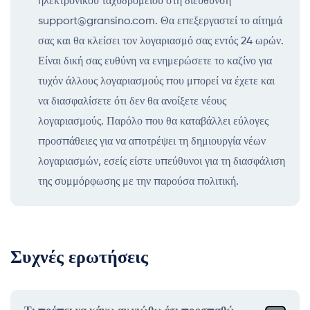
ηλεκτρονικού ταχυδρομείου στη διεύθυνση
support@gransino.com
. Θα επεξεργαστεί το αίτημά
σας και θα κλείσει τον λογαριασμό σας εντός 24 ωρών.
Είναι δική σας ευθύνη να ενημερώσετε το καζίνο για
τυχόν άλλους λογαριασμούς που μπορεί να έχετε και
να διασφαλίσετε ότι δεν θα ανοίξετε νέους
λογαριασμούς. Παρόλο που θα καταβάλλει εύλογες
προσπάθειες για να αποτρέψει τη δημιουργία νέων
λογαριασμών, εσείς είστε υπεύθυνοι για τη διασφάλιση
της συμμόρφωσης με την παρούσα πολιτική.
Συχνές ερωτήσεις