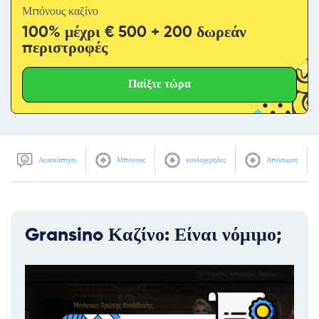
Μπόνους καζίνο
100% μέχρι € 500 + 200 δωρεάν
περιστροφές
Παίξτε τώρα
Ανασκόπηση
Μπόνους
κουλοχερηδες
Απόσυρση
Gransino Καζίνο: Είναι νόμιμο;