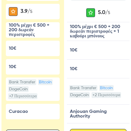
3.9/
5
5.0/
5
100% μέχρι € 500 +
100% μέχρι € 500 + 200
200 δωρεάν
δωρεάν περιστροφές + 1
περιστροφές
καβούρι μπόνους
10€
10€
10€
10€
Bank Transfer
Bitcoin
Bank Transfer
Bitcoin
DogeCoin
DogeCoin
+2 Περισσότερα
+7 Περισσότερα
Curacao
Anjouan Gaming
Authority