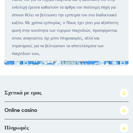
ενδελεχή έρευνα καθιστούν τα άρθρα του πολύτιμη πηγή για
όποιον θέλει να βελτιώσει την εμπειρία του στο διαδικτυακό
καζίνο. Με χρόνια εμπειρίας, ο Νίκος έχει γίνει μια αξιόπιστη
φωνή στην κοινότητα των τυχερών παιχνιδιών, προσφέροντας
στους αναγνώστες όχι μόνο πληροφορίες, αλλά και
στρατηγικές για να βελτιώσουν τα αποτελέσματα των
παιχνιδιών τους.
Σχετικά με εμας
Online casino
Πληρωμές