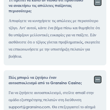
Τι πρέπει να κάνω αν νιώθω ότι προσπαθώ
να ανακτήσω τις απώλειες παίζοντας
περισσότερο;
Αποφύγετε να κυνηγήσετε τις απώλειες με περισσότερο
τζόγο. Αντ' αυτού, κάντε ένα βήμα πίσω και θυμηθείτε ότι
θα υπάρξουν μελλοντικές ευκαιρίες για να παίξετε. Εάν
αισθάνεστε ότι ο τζόγος γίνεται προβληματικός, σκεφτείτε
να επικοινωνήσετε με την υποστήριξη πελατών για
βοήθεια.
Πώς μπορώ να ζητήσω έναν
αυτοαποκλεισμό από το Gransino Casino;
Για να ζητήσετε αυτοαποκλεισμό, στείλτε email στην
ομάδα εξυπηρέτησης πελατών στη διεύθυνση
support@gransino.com
. Θα επεξεργαστεί το αίτημά