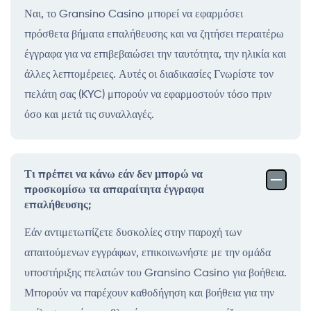
Ναι, το Gransino Casino μπορεί να εφαρμόσει
πρόσθετα βήματα επαλήθευσης και να ζητήσει περαιτέρω
έγγραφα για να επιβεβαιώσει την ταυτότητα, την ηλικία και
άλλες λεπτομέρειες. Αυτές οι διαδικασίες Γνωρίστε τον
πελάτη σας (KYC) μπορούν να εφαρμοστούν τόσο πριν
όσο και μετά τις συναλλαγές.
Τι πρέπει να κάνω εάν δεν μπορώ να
προσκομίσω τα απαραίτητα έγγραφα
επαλήθευσης;
Εάν αντιμετωπίζετε δυσκολίες στην παροχή των
απαιτούμενων εγγράφων, επικοινωνήστε με την ομάδα
υποστήριξης πελατών του Gransino Casino για βοήθεια.
Μπορούν να παρέχουν καθοδήγηση και βοήθεια για την