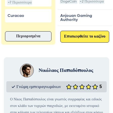
DogeCoin
+2 Περισσότερα
+7 Περισσότερα
Curacao
Anjouan Gaming
Authority
Περιορισμένα
Επισκεφθείτε το καζίνο
Νικόλαος Παπαδόπουλος
5
Γνώμη εμπειρογνωμόνων
Ο Νίκος Παπαδόπουλος είναι γνωστός συγγραφέας και ειδικός
στον κλάδο των τυχερών παιχνιδιών, με εκτεταμένο ιστορικό
στην κάλυψη των τελευταίων τάσεων και εξελίξεων στον κόσμο