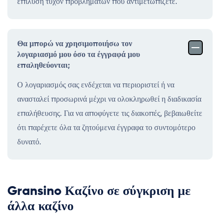
επίλυση τυχόν προβλημάτων που αντιμετωπίζετε.
Θα μπορώ να χρησιμοποιήσω τον
λογαριασμό μου όσο τα έγγραφά μου
επαληθεύονται;
Ο λογαριασμός σας ενδέχεται να περιοριστεί ή να
ανασταλεί προσωρινά μέχρι να ολοκληρωθεί η διαδικασία
επαλήθευσης. Για να αποφύγετε τις διακοπές, βεβαιωθείτε
ότι παρέχετε όλα τα ζητούμενα έγγραφα το συντομότερο
δυνατό.
Gransino Καζίνο σε σύγκριση με
άλλα καζίνο