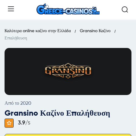
Καλύτερα online καζίνο στην Ελλάδα
Gransino Καζίνο
Επαλήθευση
Από το 2020
Gransino Καζίνο Επαλήθευση
3.9/
5