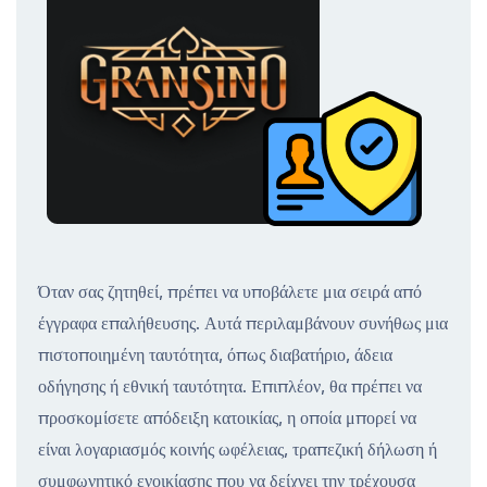
Όταν σας ζητηθεί, πρέπει να υποβάλετε μια σειρά από
έγγραφα επαλήθευσης. Αυτά περιλαμβάνουν συνήθως μια
πιστοποιημένη ταυτότητα, όπως διαβατήριο, άδεια
οδήγησης ή εθνική ταυτότητα. Επιπλέον, θα πρέπει να
προσκομίσετε απόδειξη κατοικίας, η οποία μπορεί να
είναι λογαριασμός κοινής ωφέλειας, τραπεζική δήλωση ή
συμφωνητικό ενοικίασης που να δείχνει την τρέχουσα