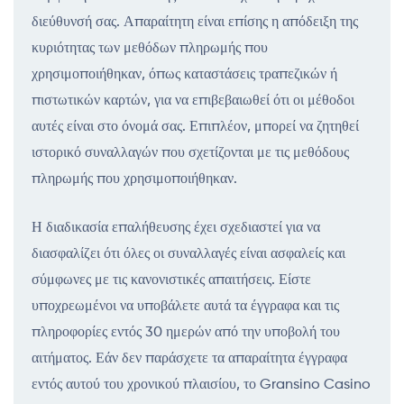
διεύθυνσή σας. Απαραίτητη είναι επίσης η απόδειξη της
κυριότητας των μεθόδων πληρωμής που
χρησιμοποιήθηκαν, όπως καταστάσεις τραπεζικών ή
πιστωτικών καρτών, για να επιβεβαιωθεί ότι οι μέθοδοι
αυτές είναι στο όνομά σας. Επιπλέον, μπορεί να ζητηθεί
ιστορικό συναλλαγών που σχετίζονται με τις μεθόδους
πληρωμής που χρησιμοποιήθηκαν.
Η διαδικασία επαλήθευσης έχει σχεδιαστεί για να
διασφαλίζει ότι όλες οι συναλλαγές είναι ασφαλείς και
σύμφωνες με τις κανονιστικές απαιτήσεις. Είστε
υποχρεωμένοι να υποβάλετε αυτά τα έγγραφα και τις
πληροφορίες εντός 30 ημερών από την υποβολή του
αιτήματος. Εάν δεν παράσχετε τα απαραίτητα έγγραφα
εντός αυτού του χρονικού πλαισίου, το Gransino Casino