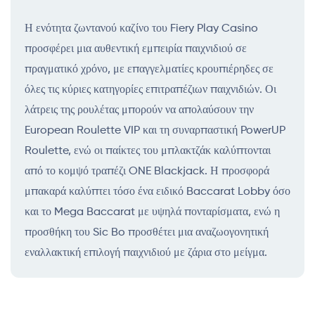
Η ενότητα ζωντανού καζίνο του Fiery Play Casino
προσφέρει μια αυθεντική εμπειρία παιχνιδιού σε
πραγματικό χρόνο, με επαγγελματίες κρουπιέρηδες σε
όλες τις κύριες κατηγορίες επιτραπέζιων παιχνιδιών. Οι
λάτρεις της ρουλέτας μπορούν να απολαύσουν την
European Roulette VIP και τη συναρπαστική PowerUP
Roulette, ενώ οι παίκτες του μπλακτζάκ καλύπτονται
από το κομψό τραπέζι ONE Blackjack. Η προσφορά
μπακαρά καλύπτει τόσο ένα ειδικό Baccarat Lobby όσο
και το Mega Baccarat με υψηλά πονταρίσματα, ενώ η
προσθήκη του Sic Bo προσθέτει μια αναζωογονητική
εναλλακτική επιλογή παιχνιδιού με ζάρια στο μείγμα.