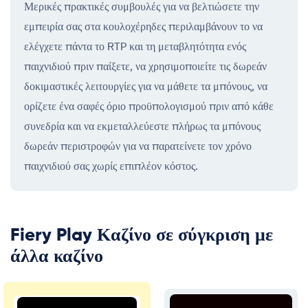
Μερικές πρακτικές συμβουλές για να βελτιώσετε την
εμπειρία σας στα κουλοχέρηδες περιλαμβάνουν το να
ελέγχετε πάντα το RTP και τη μεταβλητότητα ενός
παιχνιδιού πριν παίξετε, να χρησιμοποιείτε τις δωρεάν
δοκιμαστικές λειτουργίες για να μάθετε τα μπόνους, να
ορίζετε ένα σαφές όριο προϋπολογισμού πριν από κάθε
συνεδρία και να εκμεταλλεύεστε πλήρως τα μπόνους
δωρεάν περιστροφών για να παρατείνετε τον χρόνο
παιχνιδιού σας χωρίς επιπλέον κόστος.
Fiery Play Καζίνο σε σύγκριση με
άλλα καζίνο