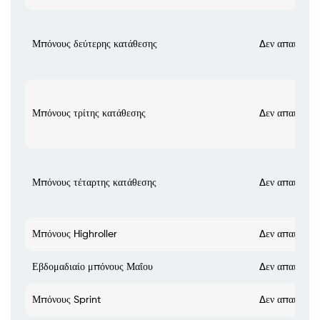
Μπόνους δεύτερης κατάθεσης
Δεν απαιτείται
Μπόνους τρίτης κατάθεσης
Δεν απαιτείται
Μπόνους τέταρτης κατάθεσης
Δεν απαιτείται
Μπόνους Highroller
Δεν απαιτείται
Εβδομαδιαίο μπόνους Μαΐου
Δεν απαιτείται
Μπόνους Sprint
Δεν απαιτείται