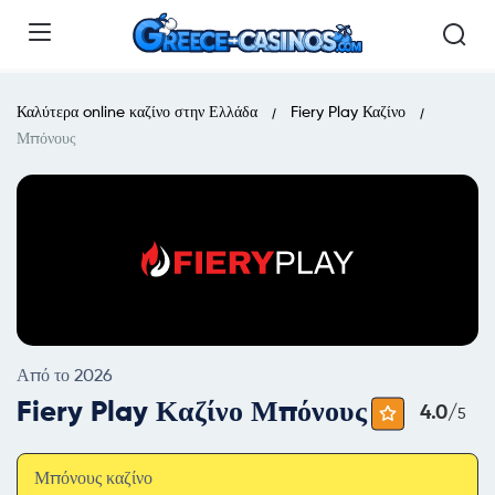
Καλύτερα online καζίνο στην Ελλάδα
Fiery Play Καζίνο
Μπόνους
Από το 2026
Fiery Play Καζίνο Μπόνους
4.0/
5
Μπόνους καζίνο