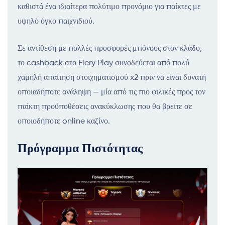
καθιστά ένα ιδιαίτερα πολύτιμο προνόμιο για παίκτες με
υψηλό όγκο παιχνιδιού.
Σε αντίθεση με πολλές προσφορές μπόνους στον κλάδο,
το cashback στο Fiery Play συνοδεύεται από πολύ
χαμηλή απαίτηση στοιχηματισμού x2 πριν να είναι δυνατή
οποιαδήποτε ανάληψη — μία από τις πιο φιλικές προς τον
παίκτη προϋποθέσεις ανακύκλωσης που θα βρείτε σε
οποιοδήποτε online καζίνο.
Πρόγραμμα Πιστότητας