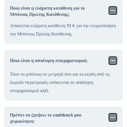
Ποια είναι η ελάχιστη κατάθεση για το
Μπόνους Πρώτης Κατάθεσης;
Απαιτείται ελάχιστη κατάθεση 10 € για την ενεργοποίηση
του Μπόνους Πρώτης Κατάθεσης.
Ποια είναι η απαίτηση στοιχηματισμού;
Τόσο το μπόνους σε μετρητά όσο και τα κέρδη από τις
δωρεάν περιστροφές υπόκεινται σε απαίτηση
στοιχηματισμού x40.
Πρέπει να ζητήσω το cashback μου
χειροκίνητα;