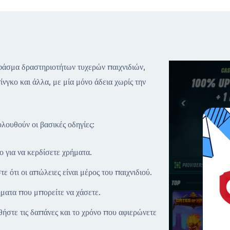
φάσμα δραστηριοτήτων τυχερών παιχνιδιών,
νγκο και άλλα, με μία μόνο άδεια χωρίς την
ουθούν οι βασικές οδηγίες:
ο για να κερδίσετε χρήματα.
 ότι οι απώλειες είναι μέρος του παιχνιδιού.
ματα που μπορείτε να χάσετε.
ήστε τις δαπάνες και το χρόνο που αφιερώνετε