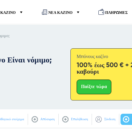
 ΚΑΖΊΝΟ
ΝΈΑ ΚΑΖΊΝΟ
ΠΛΗΡΩΜΈΣ
όμιμο;
Μπόνους καζίνο
ο Είναι νόμιμο;
100% έως 500 € + 
καβούρι
Παίξτε τώρα
θλητικό στοίχημα
Απόσυρση
Επαλήθευση
Σύνδεση