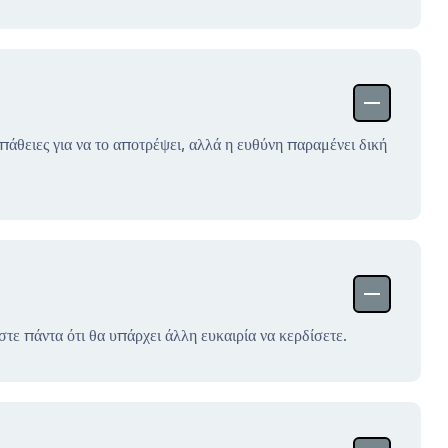
άθειες για να το αποτρέψει, αλλά η ευθύνη παραμένει δική
στε πάντα ότι θα υπάρχει άλλη ευκαιρία να κερδίσετε.