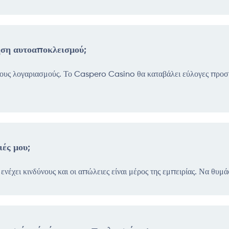
ηση αυτοαποκλεισμού;
 νέους λογαριασμούς. Το Caspero Casino θα καταβάλει εύλογες προσπ
ές μου;
νέχει κινδύνους και οι απώλειες είναι μέρος της εμπειρίας. Να θυμά