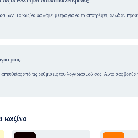
ριασμό ενώ είμαι αυτοαποκλεισμένος;
ασμών. Το καζίνο θα λάβει μέτρα για να το αποτρέψει, αλλά αν προσ
γου μου;
απευθείας από τις ρυθμίσεις του λογαριασμού σας. Αυτό σας βοηθά ν
α καζίνο