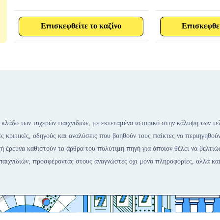
Επισκεφθείτε το καζίνο
Επισκεφθεί
κλάδο των τυχερών παιχνιδιών, με εκτεταμένο ιστορικό στην κάλυψη των τελ
 κριτικές, οδηγούς και αναλύσεις που βοηθούν τους παίκτες να περιηγηθούν
χή έρευνα καθιστούν τα άρθρα του πολύτιμη πηγή για όποιον θέλει να βελτιώσ
 παιχνιδιών, προσφέροντας στους αναγνώστες όχι μόνο πληροφορίες, αλλά κα