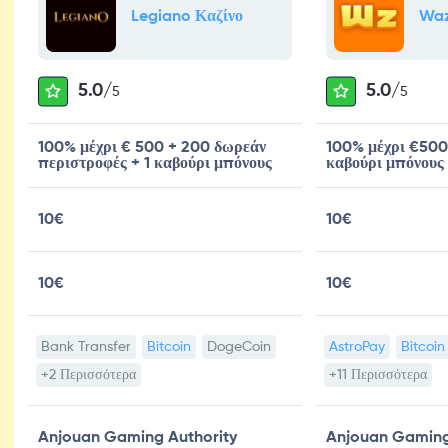
Legiano Καζίνο
Waz
5.0/
5.0/
5
5
100% μέχρι € 500 + 200 δωρεάν
100% μέχρι €500 
περιστροφές + 1 καβούρι μπόνους
καβούρι μπόνους
10€
10€
10€
10€
Bank Transfer
Bitcoin
DogeCoin
AstroPay
Bitcoin
+2 Περισσότερα
+11 Περισσότερα
Anjouan Gaming Authority
Anjouan Gaming