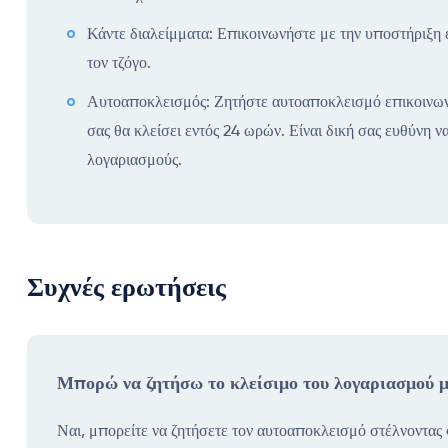
Κάντε διαλείμματα: Επικοινωνήστε με την υποστήριξη 
τον τζόγο.
Αυτοαποκλεισμός: Ζητήστε αυτοαποκλεισμό επικοινων
σας θα κλείσει εντός 24 ωρών. Είναι δική σας ευθύνη να
λογαριασμούς.
Συχνές ερωτήσεις
Μπορώ να ζητήσω το κλείσιμο του λογαριασμού μ
Ναι, μπορείτε να ζητήσετε τον αυτοαποκλεισμό στέλνοντας