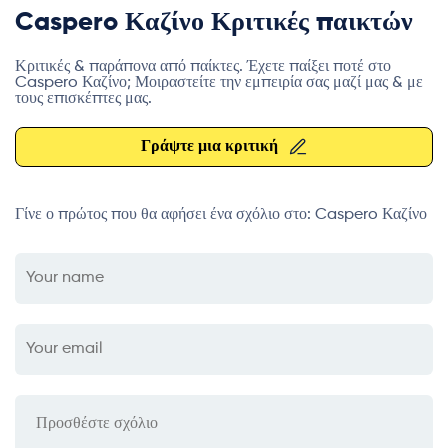
Caspero Καζίνο Κριτικές παικτών
Κριτικές & παράπονα από παίκτες. Έχετε παίξει ποτέ στο
Caspero Καζίνο; Μοιραστείτε την εμπειρία σας μαζί μας & με
τους επισκέπτες μας.
Γράψτε μια κριτική
Γίνε ο πρώτος που θα αφήσει ένα σχόλιο στο: Caspero Καζίνο