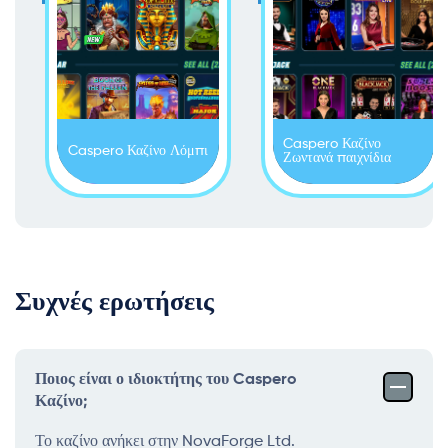
Caspero Καζίνο
Caspero Καζίνο Λόμπι
Ζωντανά παιχνίδια
Συχνές ερωτήσεις
Ποιος είναι ο ιδιοκτήτης του Caspero
Καζίνο;
Το καζίνο ανήκει στην NovaForge Ltd.