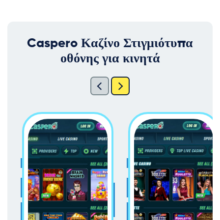
Caspero Καζίνο Στιγμιότυπα
οθόνης για κινητά