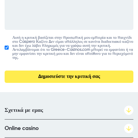
Αυτή η κριτική βασίζεται στην προσωπική μου εμπειρία και το παιχνίδι
στο Caspero Καζίνο Δεν είμαι υπάλληλος σε κανένα διαδικτυακό καζίνο
και δεν έχω λάβει πληρωμές για να γράψω αυτή την κριτική.
Αντιλαμβάνομαι ότι το Greece-Casinos.com μπορεί να εμφανίσει ή να
μην εμφανίσει την κριτική μου και δεν είναι υπεύθυνο για το περιεχόμενό
της.
Σχετικά με εμας
Online casino