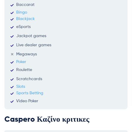
Baccarat
Bingo
Blackjack
eSports
Jackpot games
Live dealer games
Megaways
Poker
Roulette
Scratchcards
Slots
Sports Betting
Video Poker
Caspero Καζίνο κριτικες