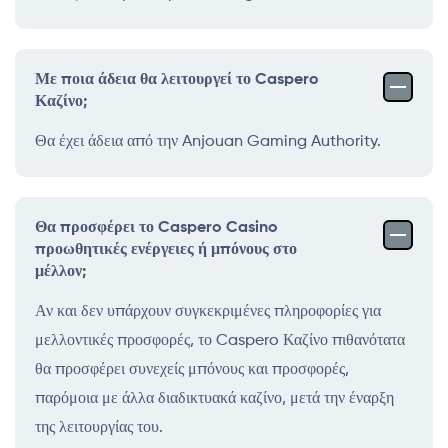
Με ποια άδεια θα λειτουργεί το Caspero
Καζίνο;
Θα έχει άδεια από την Anjouan Gaming Authority.
Θα προσφέρει το Caspero Casino
προωθητικές ενέργειες ή μπόνους στο
μέλλον;
Αν και δεν υπάρχουν συγκεκριμένες πληροφορίες για
μελλοντικές προσφορές, το Caspero Καζίνο πιθανότατα
θα προσφέρει συνεχείς μπόνους και προσφορές,
παρόμοια με άλλα διαδικτυακά καζίνο, μετά την έναρξη
της λειτουργίας του.