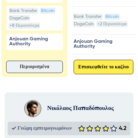
Bank Transfer
Bitcoin
Bank Transfer
Bitcoin
DogeCoin
DogeCoin
+2 Περισσότερα
+8 Περισσότερα
Anjouan Gaming
Anjouan Gaming
Authority
Authority
Περιορισμένα
Επισκεφθείτε το καζίνο
Νικόλαος Παπαδόπουλος
4.2
Γνώμη εμπειρογνωμόνων