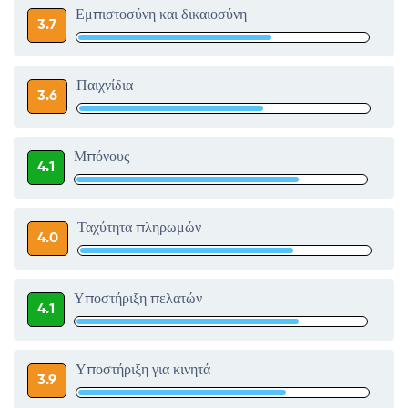
Εμπιστοσύνη και δικαιοσύνη
3.7
Παιχνίδια
3.6
Μπόνους
4.1
Ταχύτητα πληρωμών
4.0
Υποστήριξη πελατών
4.1
Υποστήριξη για κινητά
3.9