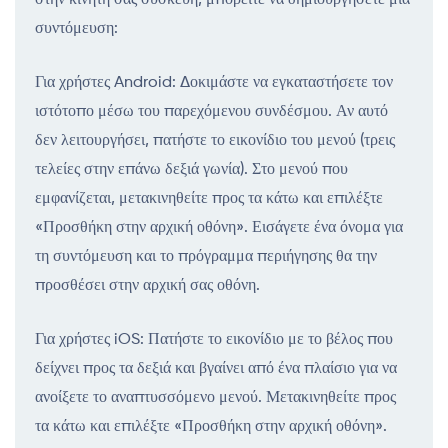
στην κινητή σας συσκευή, μπορείτε να δημιουργήσετε μια
συντόμευση:
Για χρήστες Android: Δοκιμάστε να εγκαταστήσετε τον
ιστότοπο μέσω του παρεχόμενου συνδέσμου. Αν αυτό
δεν λειτουργήσει, πατήστε το εικονίδιο του μενού (τρεις
τελείες στην επάνω δεξιά γωνία). Στο μενού που
εμφανίζεται, μετακινηθείτε προς τα κάτω και επιλέξτε
«Προσθήκη στην αρχική οθόνη». Εισάγετε ένα όνομα για
τη συντόμευση και το πρόγραμμα περιήγησης θα την
προσθέσει στην αρχική σας οθόνη.
Για χρήστες iOS: Πατήστε το εικονίδιο με το βέλος που
δείχνει προς τα δεξιά και βγαίνει από ένα πλαίσιο για να
ανοίξετε το αναπτυσσόμενο μενού. Μετακινηθείτε προς
τα κάτω και επιλέξτε «Προσθήκη στην αρχική οθόνη».