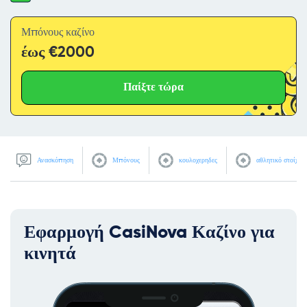
Μπόνους καζίνο
έως €2000
Παίξτε τώρα
Ανασκόπηση
Μπόνους
κουλοχερηδες
αθλητικό στοίχημ
Εφαρμογή CasiNova Καζίνο για
κινητά