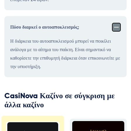
επόμενων 24 ωρών.
Πόσο διαρκεί ο αυτοαποκλεισμός;
Η διάρκεια του αυτοαποκλεισμού μπορεί να ποικίλει
ανάλογα με το αίτημα του παίκτη. Είναι σημαντικό να
καθορίσετε την επιθυμητή διάρκεια όταν επικοινωνείτε με
την υποστήριξη.
CasiNova Καζίνο σε σύγκριση με
άλλα καζίνο