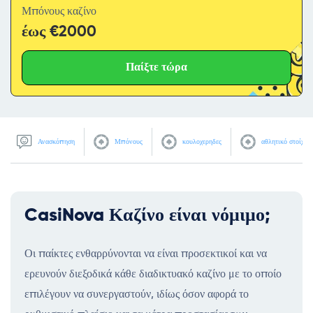
Μπόνους καζίνο
έως €2000
Παίξτε τώρα
Ανασκόπηση
Μπόνους
κουλοχερηδες
αθλητικό στοίχημ
CasiNova Καζίνο είναι νόμιμο;
Οι παίκτες ενθαρρύνονται να είναι προσεκτικοί και να
ερευνούν διεξοδικά κάθε διαδικτυακό καζίνο με το οποίο
επιλέγουν να συνεργαστούν, ιδίως όσον αφορά το