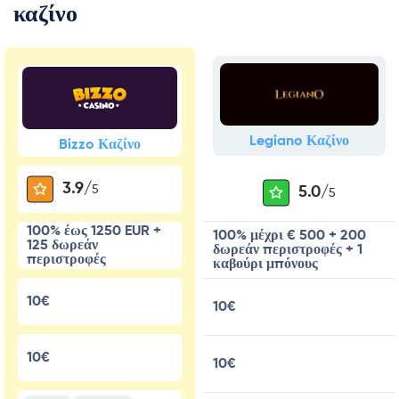
καζίνο
Legiano Καζίνο
Bizzo Καζίνο
3.9/
5
5.0/
5
100% έως 1250 EUR +
100% μέχρι € 500 + 200
125 δωρεάν
δωρεάν περιστροφές + 1
περιστροφές
καβούρι μπόνους
10€
10€
10€
10€