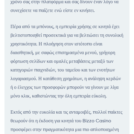
χρόνο σας στην πλατφόρμα και σας δίνουν έναν λόγο να
συνεχίσετε να παίζετε ενώ είστε εν κινήσει.
Πέρα από τα μπόνους, η εμπειρία χρήσης σε κινητά έχει
βελτιστοποιηθεί προσεκτικά για να βελτιώσει τη συνολική
χρηστικότητα. Η πλοήγηση στον ιστότοπο είναι
διαισθητική, με σαφώς επισημασμένα μενού, γρήγορη
φόρτωση σελίδων και ομαλές μεταβάσεις μεταξύ των
κατηγοριών παιχνιδιών, του ταμείου και των ενοτήτων
λογαριασμού. Η κατάθεση χρημάτων, η ανάληψη κερδών
ή ο έλεγχος των προσφορών μπορούν να γίνουν με λίγα
μόνο κλικ, καθιστώντας την όλη εμπειρία εύκολη.
Εκτός από την ευκολία και τις ανταμοιβές, πολλοί παίκτες
θεωρούν ότι η έκδοση για κινητά του Bizzo Casino
προσφέρει στην πραγματικότητα μια πιο απλοποιημένη