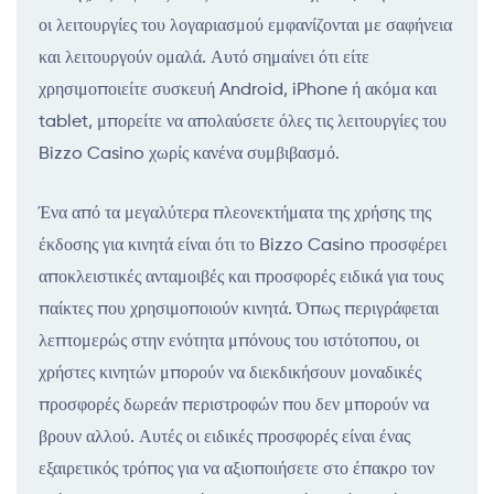
οι λειτουργίες του λογαριασμού εμφανίζονται με σαφήνεια
και λειτουργούν ομαλά. Αυτό σημαίνει ότι είτε
χρησιμοποιείτε συσκευή Android, iPhone ή ακόμα και
tablet, μπορείτε να απολαύσετε όλες τις λειτουργίες του
Bizzo Casino χωρίς κανένα συμβιβασμό.
Ένα από τα μεγαλύτερα πλεονεκτήματα της χρήσης της
έκδοσης για κινητά είναι ότι το Bizzo Casino προσφέρει
αποκλειστικές ανταμοιβές και προσφορές ειδικά για τους
παίκτες που χρησιμοποιούν κινητά. Όπως περιγράφεται
λεπτομερώς στην ενότητα μπόνους του ιστότοπου, οι
χρήστες κινητών μπορούν να διεκδικήσουν μοναδικές
προσφορές δωρεάν περιστροφών που δεν μπορούν να
βρουν αλλού. Αυτές οι ειδικές προσφορές είναι ένας
εξαιρετικός τρόπος για να αξιοποιήσετε στο έπακρο τον