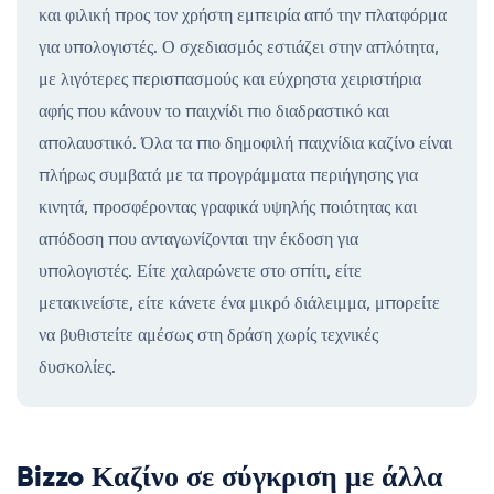
και φιλική προς τον χρήστη εμπειρία από την πλατφόρμα
για υπολογιστές. Ο σχεδιασμός εστιάζει στην απλότητα,
με λιγότερες περισπασμούς και εύχρηστα χειριστήρια
αφής που κάνουν το παιχνίδι πιο διαδραστικό και
απολαυστικό. Όλα τα πιο δημοφιλή παιχνίδια καζίνο είναι
πλήρως συμβατά με τα προγράμματα περιήγησης για
κινητά, προσφέροντας γραφικά υψηλής ποιότητας και
απόδοση που ανταγωνίζονται την έκδοση για
υπολογιστές. Είτε χαλαρώνετε στο σπίτι, είτε
μετακινείστε, είτε κάνετε ένα μικρό διάλειμμα, μπορείτε
να βυθιστείτε αμέσως στη δράση χωρίς τεχνικές
δυσκολίες.
Bizzo Καζίνο σε σύγκριση με άλλα