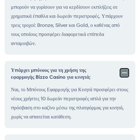
μπορούν να γυρίσουν για να κερδίσουν εκπλήξεις σε
χρηματικά έπαθλα και δωρεάν περιστροφές. Υπάρχουν
τρεις τροχοί: Bronze, Silver και Gold, ο καθένας από
τους οποίους προσφέρει διαφορετικά επίπεδα
ανταμοιβών.
Υπάρχει μπόνους για τη χρήση της
εφαρμογής Bizzo Casino για κινητά;
Ναι, το Μπόνους Εφαρμογής για Κινητά προσφέρει στους
νέους χρήστες 10 δωρεάν περιστροφές απλά για την
πρόσβαση στο καζίνο μέσω της πλατφόρμας για κινητά,
χωρίς να απαιτείται κατάθεση.