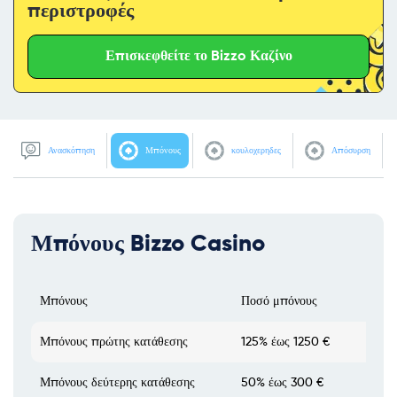
περιστροφές
Επισκεφθείτε το Bizzo Καζίνο
Ανασκόπηση
Μπόνους
κουλοχερηδες
Απόσυρση
Μπόνους Bizzo Casino
Μπόνους
Ποσό μπόνους
Μπόνους πρώτης κατάθεσης
125% έως 1250 €
Μπόνους δεύτερης κατάθεσης
50% έως 300 €