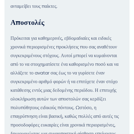
ανταμείβει τους παίκτες.
Αποστολές
Πρόκειται για καθημερινές, εβδομαδιαίες και ειδικές
χρονικά περιορισμένες προκλήσεις που σας αναθέτουν
συγκεκριμένους στόχους. Αυτοί μπορεί να κυμαίνονται
από το να στοιχηματίσετε ένα καθορισμένο ποσό και να
αλλάξετε το avatar σας έως το να γυρίσετε έναν
συγκεκριμένο αριθμό φορών ή να επιτύχετε έναν στόχο
κατάθεσης εντός μιας δεδομένης περιόδου. Η επιτυχής
ολοκλήρωση αυτών των αποστολών σας κερδίζει
πολυπόθητους ειδικούς πόντους. Ωστόσο, η
επαγρύπνηση είναι βασική, καθώς πολλές από αυτές τις
προσοδοφόρες ευκαιρίες είναι χρονικά περιορισμένες,