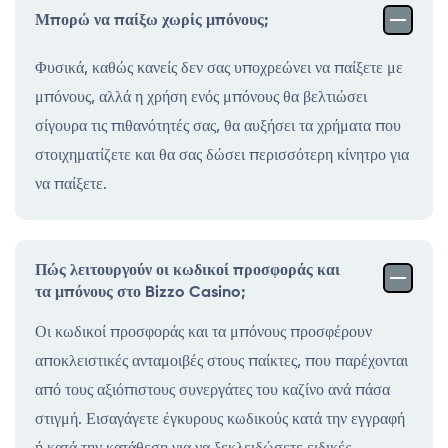
Μπορώ να παίξω χωρίς μπόνους;
Φυσικά, καθώς κανείς δεν σας υποχρεώνει να παίξετε με
μπόνους, αλλά η χρήση ενός μπόνους θα βελτιώσει
σίγουρα τις πιθανότητές σας, θα αυξήσει τα χρήματα που
στοιχηματίζετε και θα σας δώσει περισσότερη κίνητρο για
να παίξετε.
Πώς λειτουργούν οι κωδικοί προσφοράς και
τα μπόνους στο Bizzo Casino;
Οι κωδικοί προσφοράς και τα μπόνους προσφέρουν
αποκλειστικές ανταμοιβές στους παίκτες, που παρέχονται
από τους αξιόπιστους συνεργάτες του καζίνο ανά πάσα
στιγμή. Εισαγάγετε έγκυρους κωδικούς κατά την εγγραφή