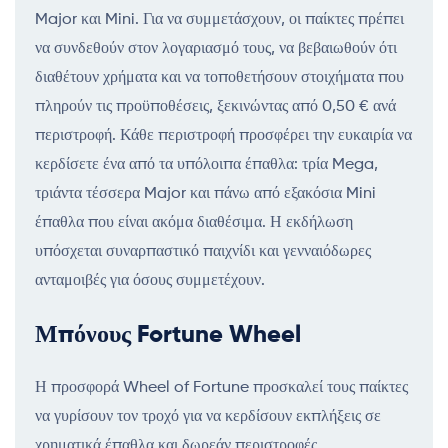
Major και Mini. Για να συμμετάσχουν, οι παίκτες πρέπει
να συνδεθούν στον λογαριασμό τους, να βεβαιωθούν ότι
διαθέτουν χρήματα και να τοποθετήσουν στοιχήματα που
πληρούν τις προϋποθέσεις, ξεκινώντας από 0,50 € ανά
περιστροφή. Κάθε περιστροφή προσφέρει την ευκαιρία να
κερδίσετε ένα από τα υπόλοιπα έπαθλα: τρία Mega,
τριάντα τέσσερα Major και πάνω από εξακόσια Mini
έπαθλα που είναι ακόμα διαθέσιμα. Η εκδήλωση
υπόσχεται συναρπαστικό παιχνίδι και γενναιόδωρες
ανταμοιβές για όσους συμμετέχουν.
Μπόνους Fortune Wheel
Η προσφορά Wheel of Fortune προσκαλεί τους παίκτες
να γυρίσουν τον τροχό για να κερδίσουν εκπλήξεις σε
χρηματικά έπαθλα και δωρεάν περιστροφές,