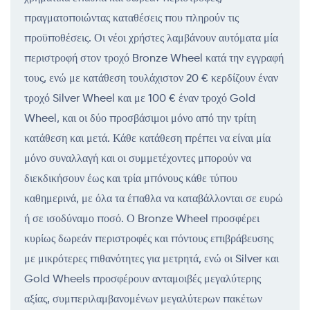
πραγματοποιώντας καταθέσεις που πληρούν τις
προϋποθέσεις. Οι νέοι χρήστες λαμβάνουν αυτόματα μία
περιστροφή στον τροχό Bronze Wheel κατά την εγγραφή
τους, ενώ με κατάθεση τουλάχιστον 20 € κερδίζουν έναν
τροχό Silver Wheel και με 100 € έναν τροχό Gold
Wheel, και οι δύο προσβάσιμοι μόνο από την τρίτη
κατάθεση και μετά. Κάθε κατάθεση πρέπει να είναι μία
μόνο συναλλαγή και οι συμμετέχοντες μπορούν να
διεκδικήσουν έως και τρία μπόνους κάθε τύπου
καθημερινά, με όλα τα έπαθλα να καταβάλλονται σε ευρώ
ή σε ισοδύναμο ποσό. Ο Bronze Wheel προσφέρει
κυρίως δωρεάν περιστροφές και πόντους επιβράβευσης
με μικρότερες πιθανότητες για μετρητά, ενώ οι Silver και
Gold Wheels προσφέρουν ανταμοιβές μεγαλύτερης
αξίας, συμπεριλαμβανομένων μεγαλύτερων πακέτων