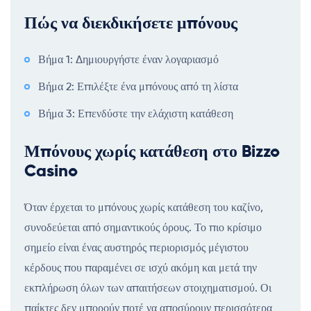
Πώς να διεκδικήσετε μπόνους
Βήμα 1: Δημιουργήστε έναν λογαριασμό
Βήμα 2: Επιλέξτε ένα μπόνους από τη λίστα
Βήμα 3: Επενδύστε την ελάχιστη κατάθεση
Μπόνους χωρίς κατάθεση στο Bizzo
Casino
Όταν έρχεται το μπόνους χωρίς κατάθεση του καζίνο,
συνοδεύεται από σημαντικούς όρους. Το πιο κρίσιμο
σημείο είναι ένας αυστηρός περιορισμός μέγιστου
κέρδους που παραμένει σε ισχύ ακόμη και μετά την
εκπλήρωση όλων των απαιτήσεων στοιχηματισμού. Οι
παίκτες δεν μπορούν ποτέ να αποσύρουν περισσότερα