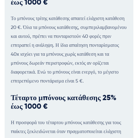
έως 1000 €
Το μπόνους τρίτης κατάθεσης απαιτεί ελάχιστη κατάθεση
20 €. Όλα τα μπόνους κατάθεσης, συμπεριλαμβανομένου
και αυτού, πρέπει να πονταριστούν 40 φορές πριν
επιτραπεί η ανάληψη. Η ίδια απαίτηση πονταρίσματος
40x ισχύει για τα μπόνους χωρίς κατάθεση και τα
μπόνους δωρεάν περιστροφών, εκτός αν ορίζεται
διαφορετικά. Ενώ το μπόνους είναι ενεργό, το μέγιστο
επιτρεπόμενο ποντάρισμα είναι 5 €.
Τέταρτο μπόνους κατάθεσης 25%
έως 1000 €
Η προσφορά του τέταρτου μπόνους κατάθεσης για τους
παίκτες ξεκλειδώνεται όταν πραγματοποιείται ελάχιστη