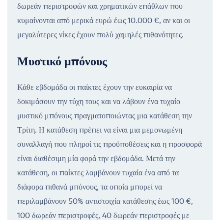
δωρεάν περιστροφών και χρηματικών επάθλων που
κυμαίνονται από μερικά ευρώ έως 10.000 €, αν και οι
μεγαλύτερες νίκες έχουν πολύ χαμηλές πιθανότητες.
Μυστικό μπόνους
Κάθε εβδομάδα οι παίκτες έχουν την ευκαιρία να
δοκιμάσουν την τύχη τους και να λάβουν ένα τυχαίο
μυστικό μπόνους πραγματοποιώντας μια κατάθεση την
Τρίτη. Η κατάθεση πρέπει να είναι μια μεμονωμένη
συναλλαγή που πληροί τις προϋποθέσεις και η προσφορά
είναι διαθέσιμη μία φορά την εβδομάδα. Μετά την
κατάθεση, οι παίκτες λαμβάνουν τυχαία ένα από τα
διάφορα πιθανά μπόνους, τα οποία μπορεί να
περιλαμβάνουν 50% αντιστοιχία κατάθεσης έως 100 €,
100 δωρεάν περιστροφές, 40 δωρεάν περιστροφές με