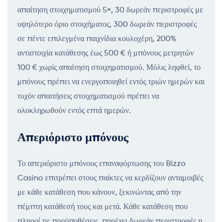
απαίτηση στοιχηματισμού 5×, 30 δωρεάν περιστροφές με
υψηλότερο όριο στοιχήματος, 300 δωρεάν περιστροφές
σε πέντε επιλεγμένα παιχνίδια κουλοχέρη, 200%
αντιστοιχία κατάθεσης έως 500 € ή μπόνους μετρητών
100 € χωρίς απαίτηση στοιχηματισμού. Μόλις ληφθεί, το
μπόνους πρέπει να ενεργοποιηθεί εντός τριών ημερών και
τυχόν απαιτήσεις στοιχηματισμού πρέπει να
ολοκληρωθούν εντός επτά ημερών.
Απεριόριστο μπόνους
Το απεριόριστο μπόνους επαναφόρτωσης του Bizzo
Casino επιτρέπει στους παίκτες να κερδίζουν ανταμοιβές
με κάθε κατάθεση που κάνουν, ξεκινώντας από την
πέμπτη κατάθεσή τους και μετά. Κάθε κατάθεση που
πληροί τις προϋποθέσεις, παρέχει δωρεάν περιστροφές η