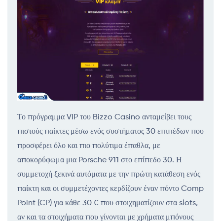
Το πρόγραμμα VIP του Bizzo Casino ανταμείβει τους
πιστούς παίκτες μέσω ενός συστήματος 30 επιπέδων που
προσφέρει όλο και πιο πολύτιμα έπαθλα, με
αποκορύφωμα μια Porsche 911 στο επίπεδο 30. Η
συμμετοχή ξεκινά αυτόματα με την πρώτη κατάθεση ενός
παίκτη και οι συμμετέχοντες κερδίζουν έναν πόντο Comp
Point (CP) για κάθε 30 € που στοιχηματίζουν στα slots,
αν και τα στοιχήματα που γίνονται με χρήματα μπόνους