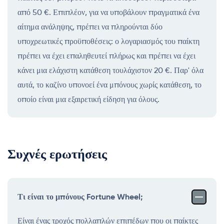
από 50 €. Επιπλέον, για να υποβάλουν πραγματικά ένα
αίτημα ανάληψης, πρέπει να πληρούνται δύο
υποχρεωτικές προϋποθέσεις: ο λογαριασμός του παίκτη
πρέπει να έχει επαληθευτεί πλήρως και πρέπει να έχει
κάνει μια ελάχιστη κατάθεση τουλάχιστον 20 €. Παρ' όλα
αυτά, το καζίνο υπονοεί ένα μπόνους χωρίς κατάθεση, το
οποίο είναι μια εξαιρετική είδηση για όλους.
Συχνές ερωτήσεις
Τι είναι το μπόνους Fortune Wheel;
Είναι ένας τροχός πολλαπλών επιπέδων που οι παίκτες