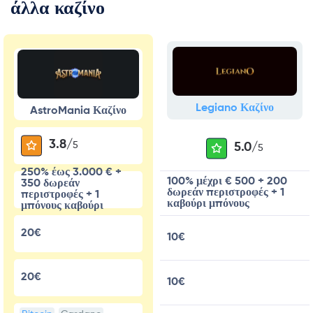
άλλα καζίνο
Legiano Καζίνο
AstroMania Καζίνο
3.8/
5
5.0/
5
250% έως 3.000 € +
100% μέχρι € 500 + 200
350 δωρεάν
δωρεάν περιστροφές + 1
περιστροφές + 1
καβούρι μπόνους
μπόνους καβούρι
20€
10€
20€
10€