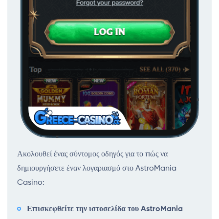
Ακολουθεί ένας σύντομος οδηγός για το πώς να
δημιουργήσετε έναν λογαριασμό στο AstroMania
Casino:
Επισκεφθείτε την ιστοσελίδα του AstroMania